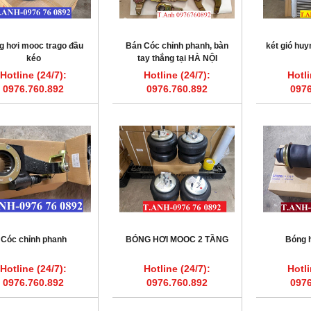
g hơi mooc trago đầu
Bán Cóc chỉnh phanh, bàn
két gió huy
kéo
tay thắng tại HÀ NỘI
Hotline (24/7):
Hotline (24/7):
Hotli
0976.760.892
0976.760.892
0976
Cóc chỉnh phanh
BÓNG HƠI MOOC 2 TẦNG
Bóng 
Hotline (24/7):
Hotline (24/7):
Hotli
0976.760.892
0976.760.892
0976