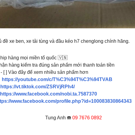
ủ đề xe ben, xe tải tùng và đầu kéo h7 chenglong chính hãng.
Ship hàng mọi miền tổ quốc 🇻🇳
hận hàng kiểm tra đúng sản phẩm mới thanh toán tiền
 [ ] Vào đây để xem nhiều sản phẩm hơn

https://youtube.com/c/T%C3%94T%C3%94TVAB
️
https://vt.tiktok.com/ZSRVjRPh4/
https://www.facebook.com/nobi.ta.7587370

ttps://www.facebook.com/profile.php?id=100083830864343
ung Anh ☎️
09 7676 0892