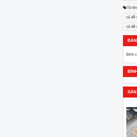
Từ kh
củ đề
củ đề
ĐÁN
Bình 
BÌN
SẢN