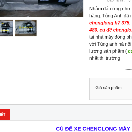
Bảo hành :
3
Nhằm đáp ứng như c
hàng. Tùng Anh đã 
chenglong h7 375,
480, củ đề chengl
tại nhà máy đông ph
với Tùng anh hà nội
lượng sản phẩm (
c
nhất thị trường
-----------------Tun
Giá sản phẩm :
IẾT
CỦ ĐỀ XE CHENGLONG MÁY 