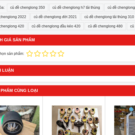
óa:
củ đề chenglong 350
củ đề chenglong h7 tải thùng
củ đề chenglong
 chenglong 2022
củ đề chenglong đời 2021
củ đề chenglong tải thùng 310
 chenglong 420
củ đề chenglong đầu kéo 420
củ đề chenglong 480
củ
H GIÁ SẢN PHẨM
chọn sản phẩm:
H LUẬN
 PHẨM CÙNG LOẠI