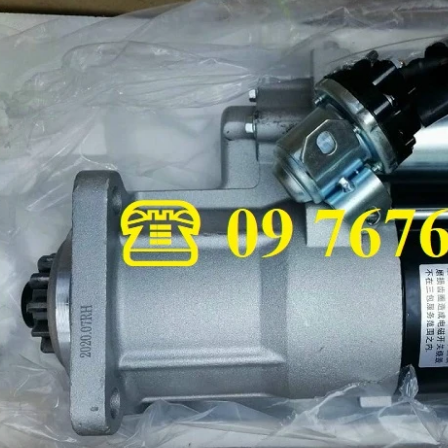
ng hơi sau cabin chenglong
LÁ CÔN HYUNDAI COUNTY BẢN 300, 14
RĂNG ÓC 35MM CHÍNH HNAGX
line (24/7): 0976.760.892
Hotline (24/7): 0976.760.892