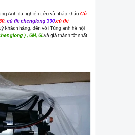
ùng Anh đã nghiên cứu và nhập khẩu
Củ
80,
củ đề chenglong
330
,củ đề
uý khách hàng, đến với Tùng anh hà nội
chenglong ) , 6M, 6L
và giá thành tốt nhất