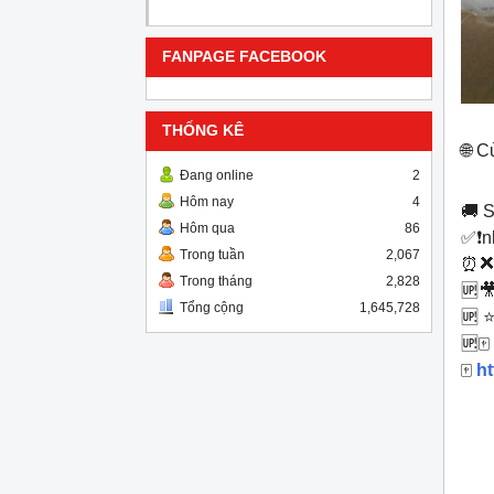
FANPAGE FACEBOOK
THỐNG KÊ
🌐 C
Đang online
2
Hôm nay
4
🚚 
Hôm qua
86
✅❗️n
Trong tuần
2,067
⏰❌-
Trong tháng
2,828
🆙️
Tổng cộng
1,645,728
🆙️ ⭐
🆙️🀄
🀄
h
T