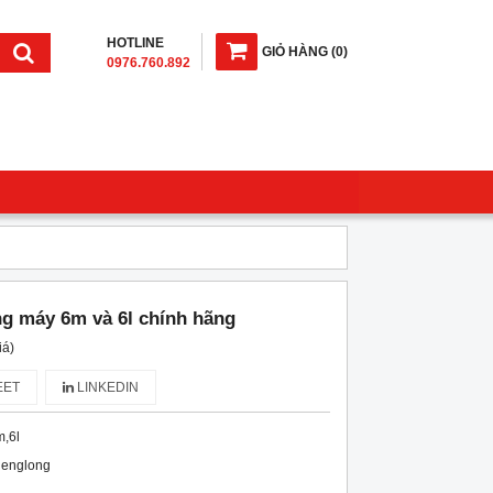
HOTLINE
GIỎ HÀNG
(
0
)
0976.760.892
g máy 6m và 6l chính hãng
iá)
ET
LINKEDIN
,6l
henglong