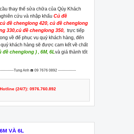
ầu thay thế sửa chữa của Qúy Khách
nghiên cứu và nhập khẩu
Củ đề
 củ đề chenglong 420, củ đề chenglong
ong 330,củ đề chenglong 350,
trực tiếp
ong về để phục vụ quý khách hàng, đến
 quý khách hàng sẽ được cam kết về chất
ủ đề chenglong ) , 6M, 6L
và giá thành tốt
g Anh ☎️ 09 7676 0892 ---------------
Hotline (24/7): 0976.760.892
6M VÀ 6L