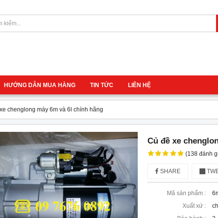
HƯỚNG DẪN MUA HÀNG
TIN TỨC
LIÊN HỆ
xe chenglong máy 6m và 6l chính hãng
Củ đề xe chenglon
(138 đánh g
SHARE
TWE
Mã sản phẩm :
6m
Xuất xứ :
c