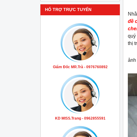
HỔ TRỢ TRỰC TUYẾN
Nhằ
đề 
che
quý
thị 
ảnh
Giám Đốc MR.Trà - 0976760892
KD MISS.Trang - 0962855591