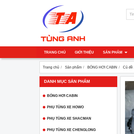
TRANG CHỦ
GIỚI THIỆU
SẢN PHẨM
Trang chủ
Sản phẩm
BÓNG HƠI CABIN
Củ đề 
DANH MỤC SẢN PHẨM
BÓNG HƠI CABIN
PHỤ TÙNG XE HOWO
PHỤ TÙNG XE SHACMAN
PHỤ TÙNG XE CHENGLONG