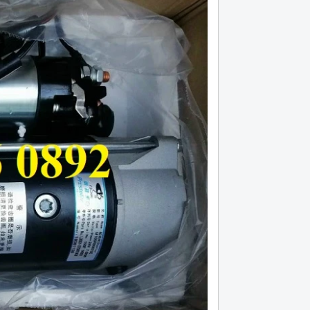
lá côn huyndai hd 120 máy d6ga bản 395,
Lá côn xe đầu kéo cheng
18 răng
Hotline (24/7): 0976.760.892
Hotline (24/7): 0976.