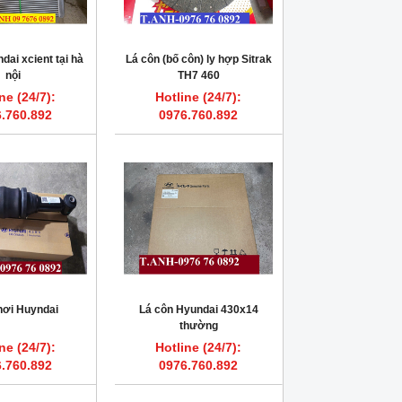
ndai xcient tại hà
Lá côn (bố côn) ly hợp Sitrak
nội
TH7 460
ne (24/7):
Hotline (24/7):
.760.892
0976.760.892
hơi Huyndai
Lá côn Hyundai 430x14
thường
ne (24/7):
Hotline (24/7):
.760.892
0976.760.892