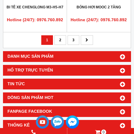
BI TÊ XE CHENGLONG M3-H5-H7
BÓNG HƠI MOOC 2 TẦNG
Hotline (24/7): 0976.760.892
Hotline (24/7): 0976.760.892
1
2
3
DANH MỤC SẢN PHẨM
HỔ TRỢ TRỰC TUYẾN
TIN TỨC
DÒNG SẢN PHẨM HOT
FANPAGE FACEBOOK
THỐNG KÊ
0