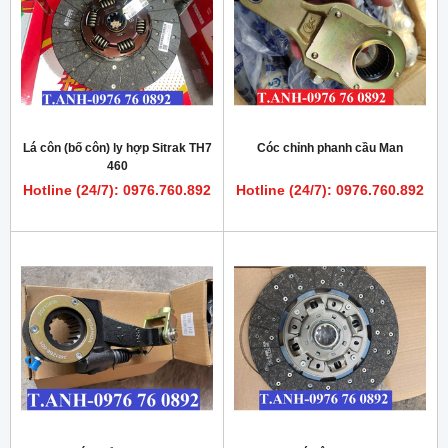
Lá côn (bố côn) ly hợp Sitrak TH7
Cóc chỉnh phanh cầu Man
460
Hotline (24/7): 0976.760.892
Hotline (24/7): 0976.760.892