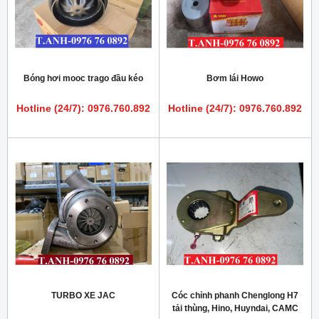
Bóng hơi mooc trago đầu kéo
Bơm lái Howo
Hotline (24/7): 0976.760.892
Hotline (24/7): 0976.760.892
TURBO XE JAC
Cóc chỉnh phanh Chenglong H7
tải thùng, Hino, Huyndai, CAMC