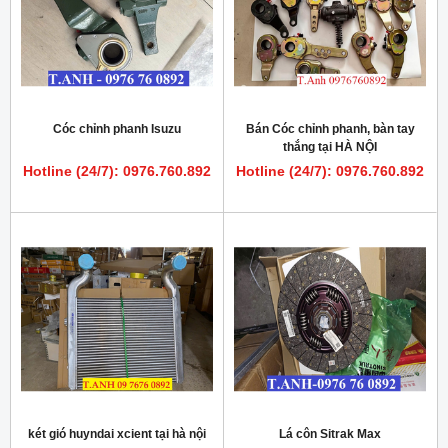
Cóc chỉnh phanh Isuzu
Bán Cóc chỉnh phanh, bàn tay
thắng tại HÀ NỘI
Hotline (24/7): 0976.760.892
Hotline (24/7): 0976.760.892
két gió huyndai xcient tại hà nội
Lá côn Sitrak Max