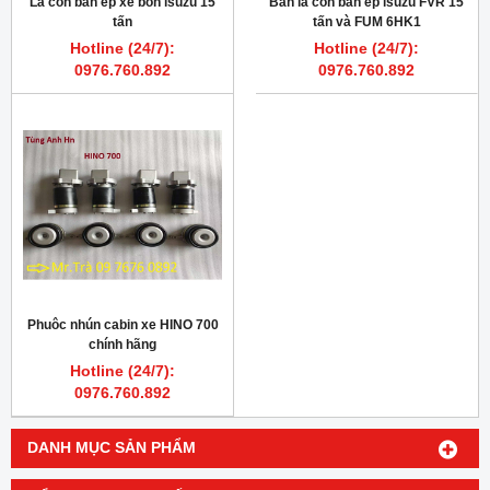
Lá côn bàn ép xe bồn isuzu 15
Bán lá côn bàn ép isuzu FVR 15
tấn
tấn và FUM 6HK1
Hotline (24/7):
Hotline (24/7):
0976.760.892
0976.760.892
Phuôc nhún cabin xe HINO 700
chính hãng
Hotline (24/7):
0976.760.892
DANH MỤC SẢN PHẨM