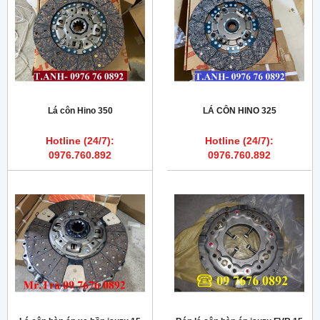
Lá côn Hino 350
LÁ CÔN HINO 325
Hotline (24/7):
Hotline (24/7):
0976.760.892
0976.760.892