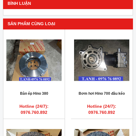
BÌNH LUẬN
SẢN PHẨM CÙNG LOẠI
Bàn ép Hino 380
Bơm hơi Hino 700 đầu kéo
Hotline (24/7):
Hotline (24/7):
0976.760.892
0976.760.892