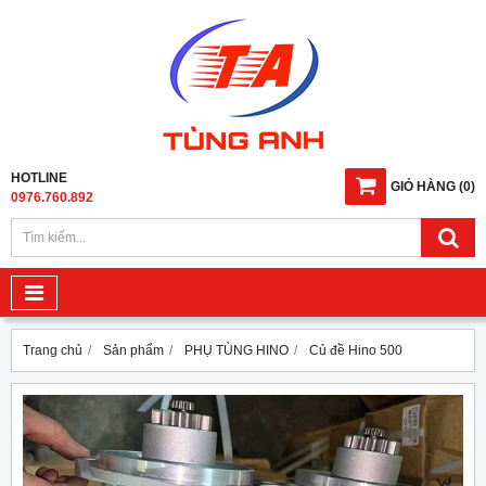
HOTLINE
GIỎ HÀNG
(
0
)
0976.760.892
Trang chủ
Sản phẩm
PHỤ TÙNG HINO
Củ đề Hino 500