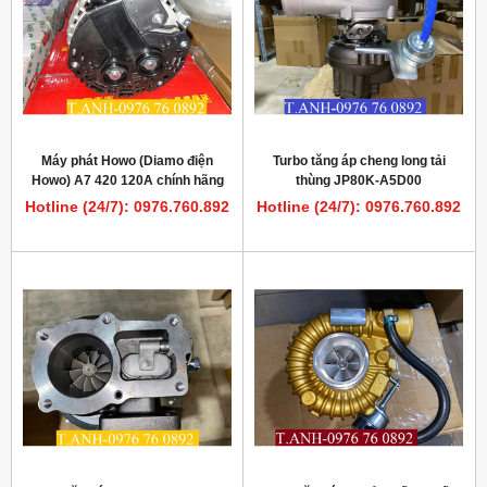
Máy phát Howo (Diamo điện
Turbo tăng áp cheng long tải
Howo) A7 420 120A chính hãng
thùng JP80K-A5D00
tại Hà Nội
Hotline (24/7): 0976.760.892
Hotline (24/7): 0976.760.892