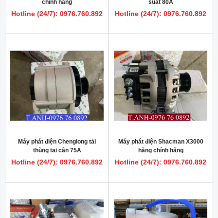
chính hãng
suất 80A
Hotline (24/7): 0976.760.892
Hotline (24/7): 0976.760.892
Máy phát điện Chenglong tải
Máy phát điện Shacman X3000
thùng tai cân 75A
hàng chính hãng
Hotline (24/7): 0976.760.892
Hotline (24/7): 0976.760.892