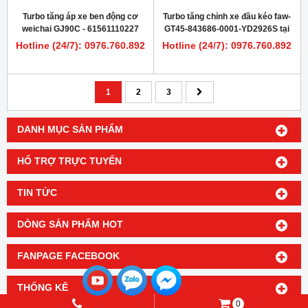
Turbo tăng áp xe ben động cơ
Turbo tăng chỉnh xe đầu kéo faw-
weichai GJ90C - 61561110227
GT45-843686-0001-YD2926S tại
Hà Nội
Hotline (24/7): 0976.760.892
Hotline (24/7): 0976.760.892
1
2
3
DANH MỤC SẢN PHẨM
HỔ TRỢ TRỰC TUYẾN
TIN TỨC
DÒNG SẢN PHẨM HOT
FANPAGE FACEBOOK
THỐNG KÊ
0