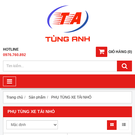
HOTLINE
GIỎ HÀNG
(
0
)
0976.760.892
Trang chủ
Sản phẩm
PHỤ TÙNG XE TẢI NHỎ
PHỤ TÙNG XE TẢI NHỎ