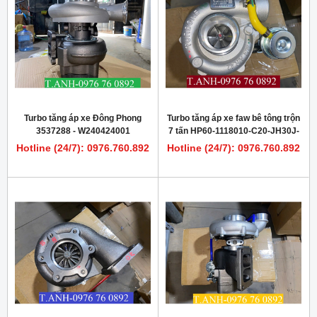
Turbo tăng áp xe Đông Phong
Turbo tăng áp xe faw bê tông trộn
3537288 - W240424001
7 tấn HP60-1118010-C20-JH30J-
23032042
Hotline (24/7): 0976.760.892
Hotline (24/7): 0976.760.892