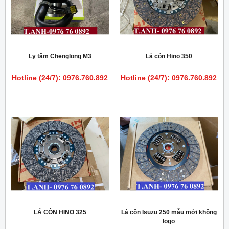
Ly tâm Chenglong M3
Lá côn Hino 350
Hotline (24/7): 0976.760.892
Hotline (24/7): 0976.760.892
LÁ CÔN HINO 325
Lá côn Isuzu 250 mẫu mới không
logo