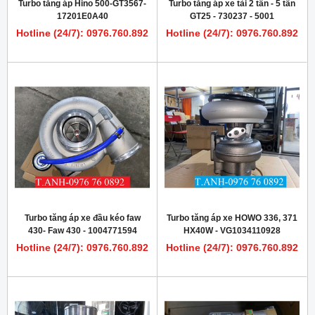
Turbo tăng áp Hino 500-GT3567-
Turbo tăng áp xe tải 2 tấn - 5 tấn
17201E0A40
GT25 - 730237 - 5001
Hotline (24/7): 0976.760.892
Hotline (24/7): 0976.760.892
Turbo tăng áp xe đầu kéo faw
Turbo tăng áp xe HOWO 336, 371
430- Faw 430 - 1004771594
HX40W - VG1034110928
Hotline (24/7): 0976.760.892
Hotline (24/7): 0976.760.892