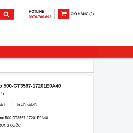
HOTLINE
GIỎ HÀNG
(
0
)
0976.760.892
no 500-GT3567-17201E0A40
iá)
ET
LINKEDIN
ino 500-GT3567-17201E0A40
RUNG QUỐC