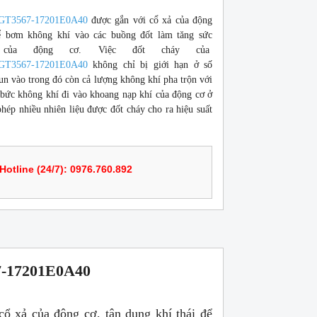
0-GT3567-17201E0A40
được gắn với cổ xả của động
để bơm không khí vào các buồng đốt làm tăng sức
 của động cơ. Việc đốt cháy của
0-GT3567-17201E0A40
không chỉ bị giới hạn ở số
un vào trong đó còn cả lượng không khí pha trộn với
 bức không khí đi vào khoang nạp khí của động cơ ở
hép nhiều nhiên liệu được đốt cháy cho ra hiệu suất
Hotline (24/7): 0976.760.892
7-17201E0A40
ổ xả của động cơ, tận dụng khí thái để