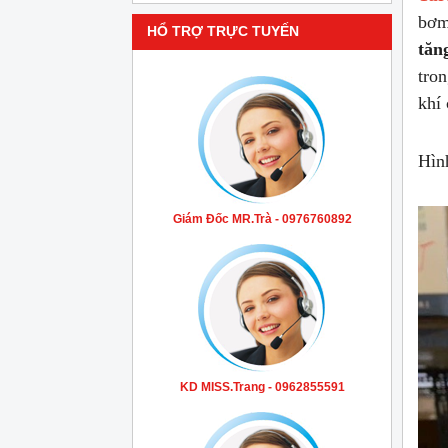
bơm
HỔ TRỢ TRỰC TUYẾN
tăn
tro
khí
Hìn
Giám Đốc MR.Trà - 0976760892
KD MISS.Trang - 0962855591