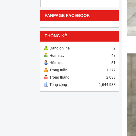
FANPAGE FACEBOOK
THỐNG KÊ
Đang online
2
Hôm nay
47
Hôm qua
51
Trong tuần
1,277
Trong tháng
2,038
Tổng cộng
1,644,938