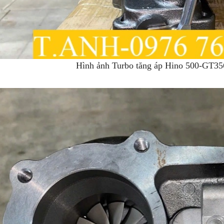
Hình ảnh Turbo tăng áp Hino 500-GT3