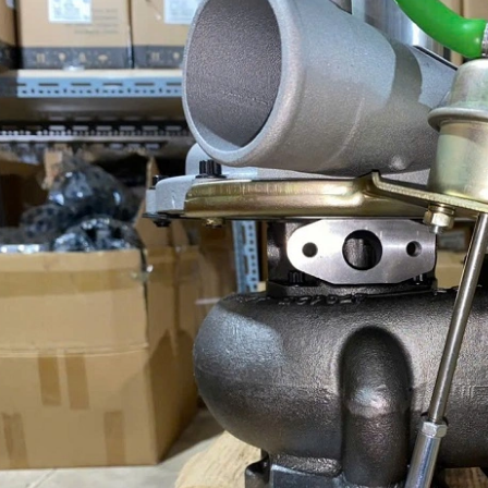
ng hơi sau cabin chenglong
LÁ CÔN HYUNDAI COUNTY BẢN 300, 14
RĂNG ÓC 35MM CHÍNH HNAGX
line (24/7): 0976.760.892
Hotline (24/7): 0976.760.892