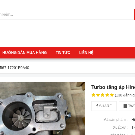
HƯỚNG DẪN MUA HÀNG
TIN TỨC
LIÊN HỆ
T3567-17201E0A40
Turbo tăng áp Hi
(138 đánh g
SHARE
TWE
Mã sản phẩm :
H
Xuất xứ :
T