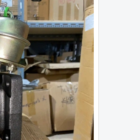
lá côn huyndai hd 120 máy d6ga bản 395,
Lá côn xe đầu kéo cheng
18 răng
Hotline (24/7): 0976.760.892
Hotline (24/7): 0976.