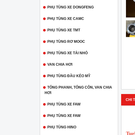
PHỤ TÙNG XE DONGFENG
PHỤ TÙNG XE CAMC
PHỤ TÙNG XE TMT
PHỤ TÙNG RƠ MOOC
PHỤ TÙNG XE TẢI NHỎ
VAN CHIA HƠI
PHỤ TÙNG ĐẦU KÉO MỸ
TỔNG PHANH, TỔNG CÔN, VAN CHIA
HƠI
CHI T
PHỤ TÙNG XE FAW
PHỤ TÙNG XE FAW
PHỤ TÙNG HINO
Tur