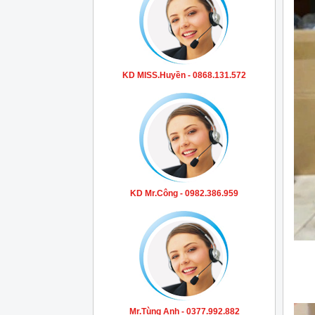
KD MISS.Huyền - 0868.131.572
KD Mr.Công - 0982.386.959
Mr.Tùng Anh - 0377.992.882