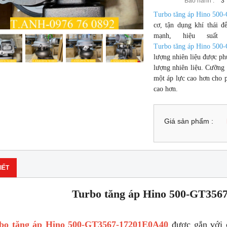
Bảo hành :
3
Turbo tăng áp Hino 50
cơ, tận dụng khí thái 
mạnh, hiệu suất
Turbo tăng áp Hino 50
lượng nhiên liệu được ph
lượng nhiên liệu. Cưỡng
một áp lực cao hơn cho p
cao hơn.
Giá sản phẩm :
IẾT
Turbo tăng áp Hino 500-GT356
bo tăng áp Hino 500-GT3567-17201E0A40
được gắn với c