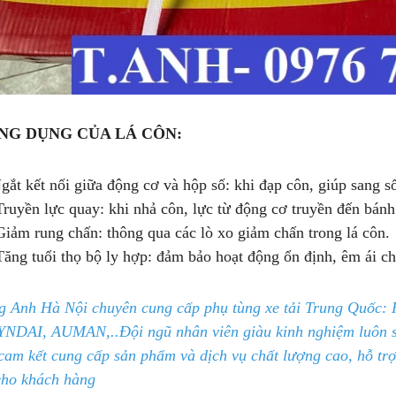
NG DỤNG CỦA LÁ CÔN:
Ngắt kết nối giữa động cơ và hộp số: khi đạp côn, giúp sang 
Truyền lực quay: khi nhả côn, lực từ động cơ truyền đến bánh
Giảm rung chấn: thông qua các lò xo giảm chấn trong lá côn.
Tăng tuổi thọ bộ ly hợp: đảm bảo hoạt động ổn định, êm ái ch
g Anh Hà Nội chuyên cung cấp phụ tùng xe tải Trung 
NDAI, AUMAN,..
Đội ngũ nhân viên giàu kinh nghiệm luôn 
cam kết cung cấp sản phẩm và dịch vụ chất lượng cao, hỗ trợ
cho khách hàng