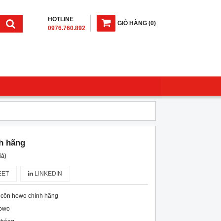
HOTLINE
GIỎ HÀNG
(
0
)
0976.760.892
h hãng
iá)
ET
LINKEDIN
 côn howo chính hãng
owo