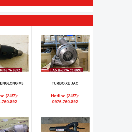
HENGLONG M3
TURBO XE JAC
ne (24/7):
Hotline (24/7):
.760.892
0976.760.892