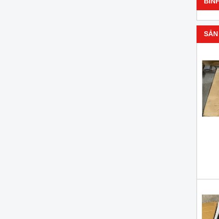
BÌN
SẢN