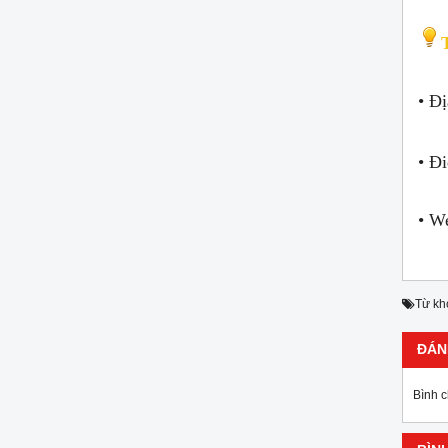
• Đ
• Đi
• W
Từ kh
ĐÁN
Bình 