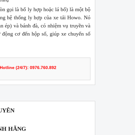
tháng
òn gọi là bố ly hợp hoặc lá bố) là một bộ
ong hệ thống ly hợp của xe tải Howo. Nó
àn ép) và bánh đà, có nhiệm vụ truyền và
ừ động cơ đến hộp số, giúp xe chuyển số
Hotline (24/7): 0976.760.892
UYÊN
NH HÃNG