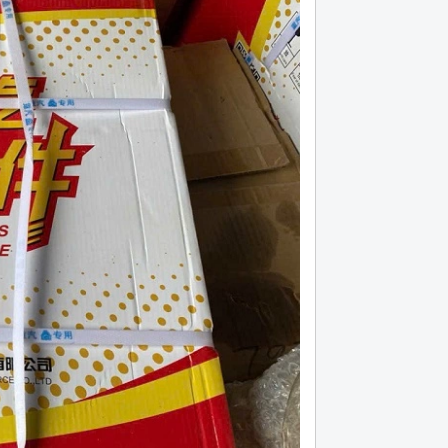
lá côn huyndai hd 120 máy d6ga bản 395,
Lá côn xe đầu kéo cheng
18 răng
Hotline (24/7): 0976.760.892
Hotline (24/7): 0976.