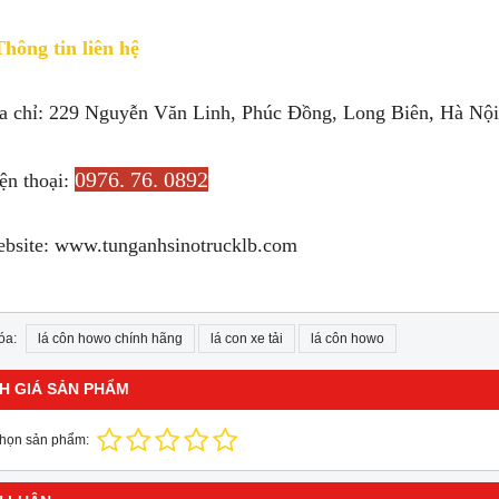
Thông tin liên hệ
ịa chỉ: 229 Nguyễn Văn Linh, Phúc Đồng, Long Biên, Hà Nội
0976. 76. 0892
ện thoại:
ebsite: www.tunganhsinotrucklb.com
óa:
lá côn howo chính hãng
lá con xe tải
lá côn howo
H GIÁ SẢN PHẨM
chọn sản phẩm: