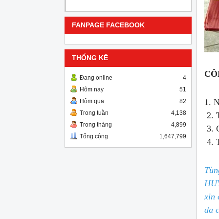
FANPAGE FACEBOOK
THỐNG KÊ
CÔ
Đang online
4
Hôm nay
51
1. 
Hôm qua
82
Trong tuần
4,138
2. 
Trong tháng
4,899
3. 
Tổng cộng
1,647,799
4. 
Tùn
HUY
xin 
đa 