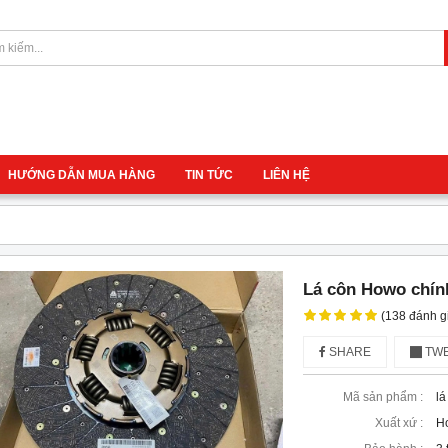
HƯỚNG DẪN MUA HÀNG
TIN TỨC
LIÊN HỆ
Lá côn Howo chín
(138 đánh g
SHARE
TWE
Mã sản phẩm :
lá
Xuất xứ :
H