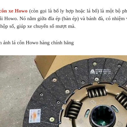
côn xe Howo
(còn gọi là bố ly hợp hoặc lá bố) là một bộ p
tải Howo. Nó nằm giữa đĩa ép (bàn ép) và bánh đà, có nhiệm 
 hộp số, giúp xe chuyển số mượt mà.
h ảnh lá côn Howo hàng chính hãng