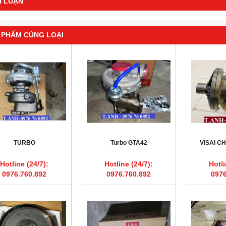
H LUẬN
 PHẨM CÙNG LOẠI
TURBO
Turbo GTA42
VISAI C
Hotline (24/7):
Hotline (24/7):
Hotli
0976.760.892
0976.760.892
0976