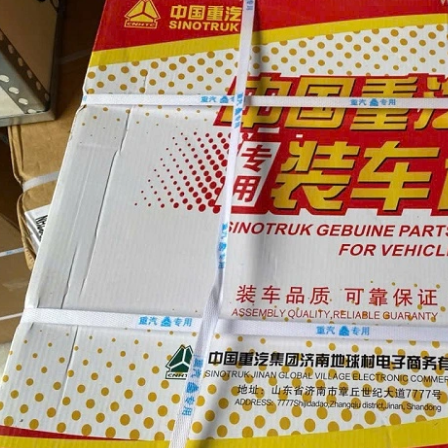
ng hơi sau cabin chenglong
LÁ CÔN HYUNDAI COUNTY BẢN 300, 14
RĂNG ÓC 35MM CHÍNH HNAGX
line (24/7): 0976.760.892
Hotline (24/7): 0976.760.892