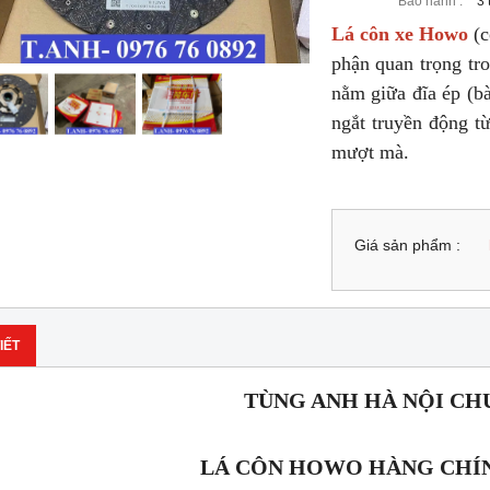
Bảo hành :
3 
Lá côn xe Howo
(c
phận quan trọng tr
nằm giữa đĩa ép (b
ngắt truyền động t
mượt mà.
Giá sản phẩm :
IẾT
TÙNG ANH HÀ NỘI CH
LÁ CÔN HOWO HÀNG CHÍ