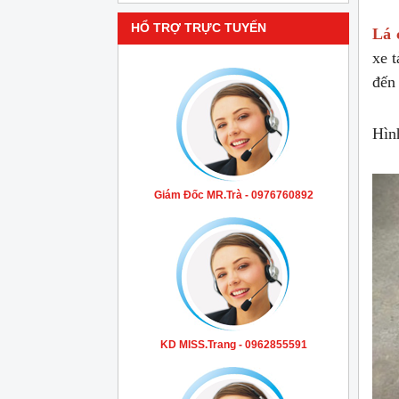
HỔ TRỢ TRỰC TUYẾN
Lá 
xe 
đến
Hìn
Giám Đốc MR.Trà - 0976760892
KD MISS.Trang - 0962855591