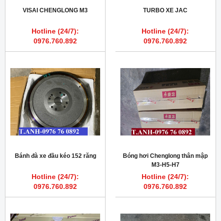
VISAI CHENGLONG M3
TURBO XE JAC
Hotline (24/7):
Hotline (24/7):
0976.760.892
0976.760.892
Bánh đà xe đầu kéo 152 răng
Bóng hơi Chenglong thân mập
M3-H5-H7
Hotline (24/7):
Hotline (24/7):
0976.760.892
0976.760.892