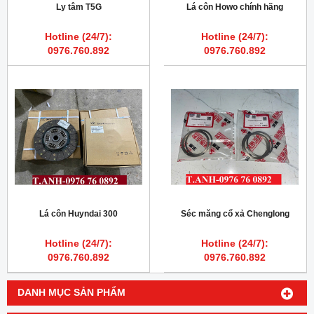
Ly tâm T5G
Lá côn Howo chính hãng
Hotline (24/7):
Hotline (24/7):
0976.760.892
0976.760.892
Lá côn Huyndai 300
Séc măng cổ xả Chenglong
Hotline (24/7):
Hotline (24/7):
0976.760.892
0976.760.892
DANH MỤC SẢN PHẨM