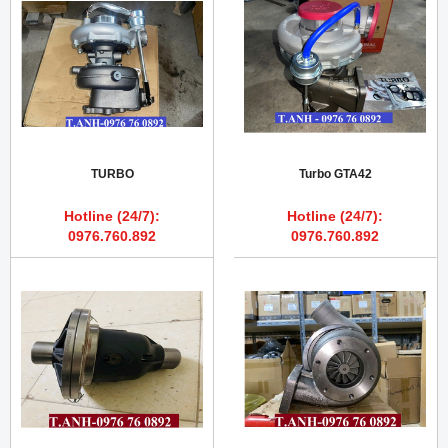
TURBO
Turbo GTA42
Hotline (24/7):
Hotline (24/7):
0976.760.892
0976.760.892