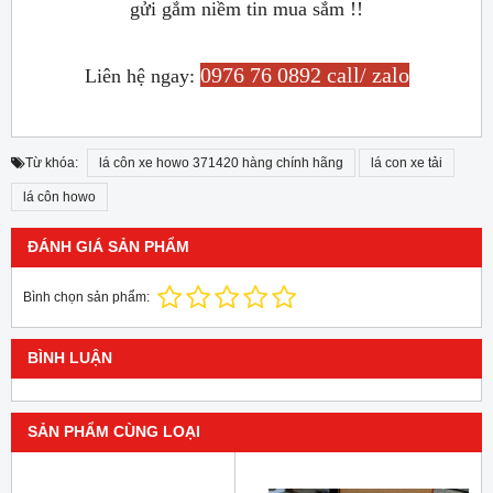
gửi gắm niềm tin mua sắm !!
0976 76 0892 call/ zalo
Liên hệ ngay:
Từ khóa:
lá côn xe howo 371420 hàng chính hãng
lá con xe tải
lá côn howo
ĐÁNH GIÁ SẢN PHẨM
Bình chọn sản phẩm:
BÌNH LUẬN
SẢN PHẨM CÙNG LOẠI