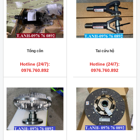
Tổng côn
Tai cứu hộ
Hotline (24/7):
Hotline (24/7):
0976.760.892
0976.760.892