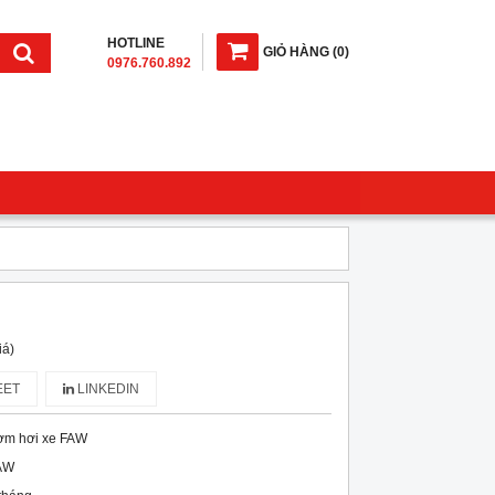
HOTLINE
GIỎ HÀNG
(
0
)
0976.760.892
iá)
ET
LINKEDIN
ơm hơi xe FAW
AW