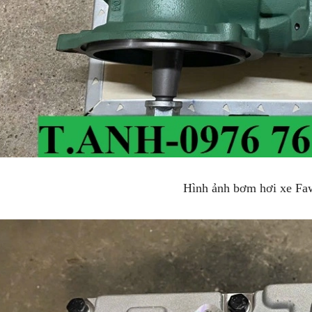
Hình ảnh bơm hơi xe Fa
ng hơi sau cabin chenglong
LÁ CÔN HYUNDAI COUNTY BẢN 300, 14
RĂNG ÓC 35MM CHÍNH HNAGX
line (24/7): 0976.760.892
Hotline (24/7): 0976.760.892