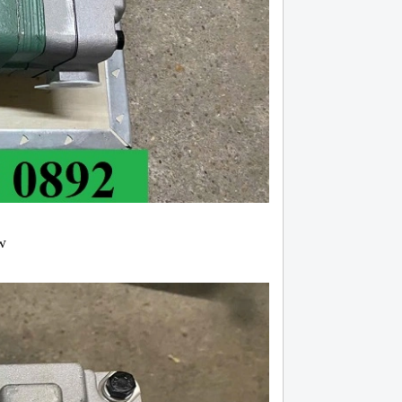
w
lá côn huyndai hd 120 máy d6ga bản 395,
Lá côn xe đầu kéo cheng
18 răng
Hotline (24/7): 0976.760.892
Hotline (24/7): 0976.