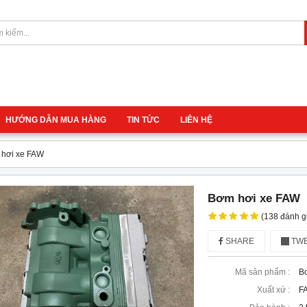
HƯỚNG DẪN MUA HÀNG
TIN TỨC
LIÊN HỆ
hơi xe FAW
Bơm hơi xe FAW
(138 đánh g
SHARE
TWE
Mã sản phẩm :
B
Xuất xứ :
F