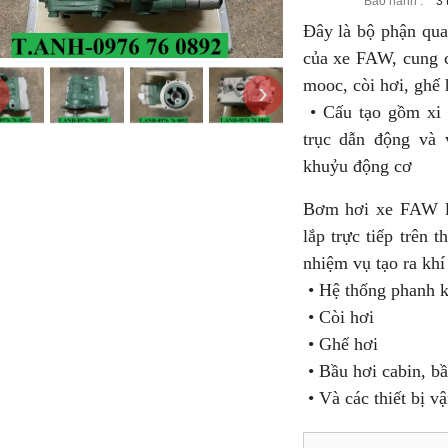
Bảo hành :
3 
Đây là bộ phận qua
của xe FAW, cung c
mooc, còi hơi, ghế 
›
• Cấu tạo gồm xi l
trục dẫn động và
khuỷu động cơ
Bơm hơi xe FAW là
lắp trực tiếp trên 
nhiệm vụ tạo ra khí
• Hệ thống phanh k
• Còi hơi
• Ghế hơi
• Bầu hơi cabin, b
• Và các thiết bị v