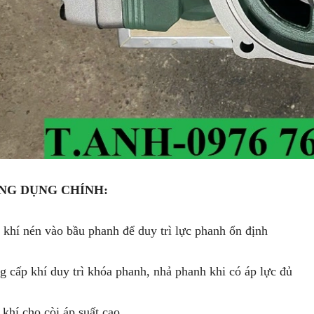
NG DỤNG CHÍNH:
 khí nén vào bầu phanh để duy trì lực phanh ổn định
g cấp khí duy trì khóa phanh, nhả phanh khi có áp lực đủ
khí cho còi áp suất cao