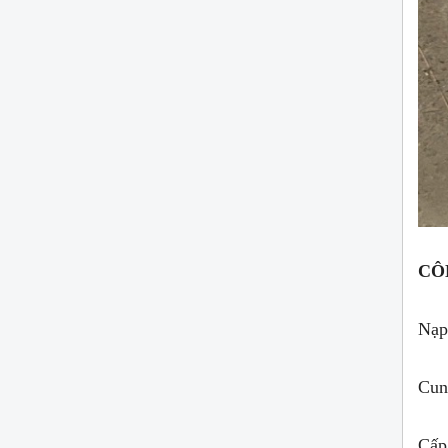
CÔ
Nạp
Cun
Cấp 