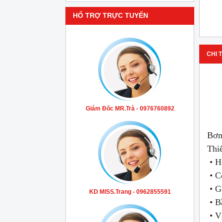
HỔ TRỢ TRỰC TUYẾN
CHI T
Giám Đốc MR.Trà - 0976760892
Bơm
Thiế
• H
• C
• G
KD MISS.Trang - 0962855591
• B
• V