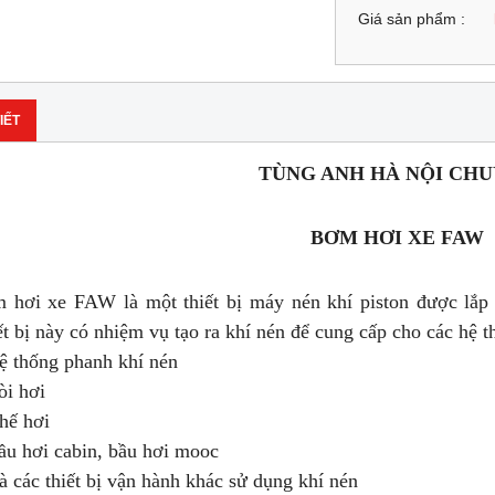
Giá sản phẩm :
IẾT
TÙNG ANH HÀ NỘI CH
BƠM HƠI XE FAW
 hơi xe FAW là một thiết bị máy nén khí piston được lắp t
t bị này có nhiệm vụ tạo ra khí nén để cung cấp cho các hệ 
ệ thống phanh khí nén
òi hơi
hế hơi
ầu hơi cabin, bầu hơi mooc
à các thiết bị vận hành khác sử dụng khí nén