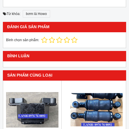
Từ khóa:
bơm lá Howo
ĐÁNH GIÁ SẢN PHẨM
Bình chọn sản phẩm:
BÌNH LUẬN
SẢN PHẨM CÙNG LOẠI