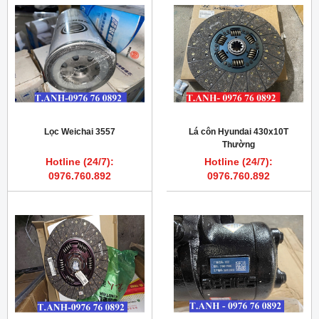
Lọc Weichai 3557
Lá côn Hyundai 430x10T
Thường
Hotline (24/7):
Hotline (24/7):
0976.760.892
0976.760.892