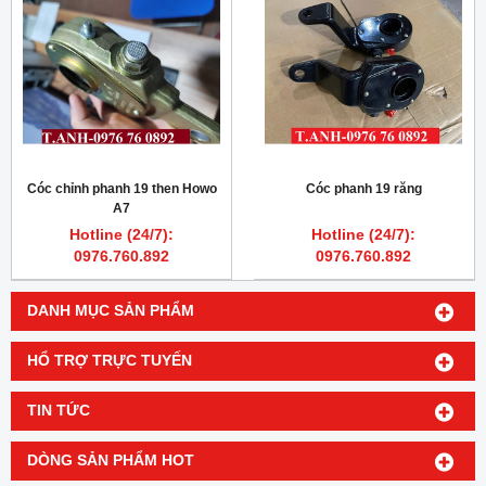
Cóc chỉnh phanh 19 then Howo
Cóc phanh 19 răng
A7
Hotline (24/7):
Hotline (24/7):
0976.760.892
0976.760.892
DANH MỤC SẢN PHẨM
HỔ TRỢ TRỰC TUYẾN
TIN TỨC
DÒNG SẢN PHẨM HOT