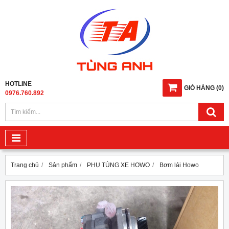
HOTLINE
GIỎ HÀNG
(
0
)
0976.760.892
Trang chủ
Sản phẩm
PHỤ TÙNG XE HOWO
Bơm lái Howo