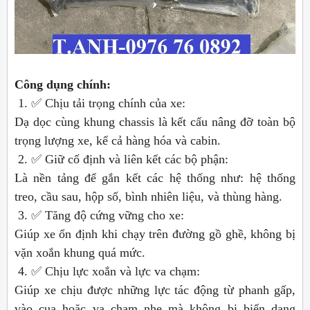
Công dụng chính:
1. ✅ Chịu tải trọng chính của xe:
Dạ dọc cùng khung chassis là kết cấu nâng đỡ toàn bộ
trọng lượng xe, kể cả hàng hóa và cabin.
2. ✅ Giữ cố định và liên kết các bộ phận:
Là nền tảng để gắn kết các hệ thống như: hệ thống
treo, cầu sau, hộp số, bình nhiên liệu, và thùng hàng.
3. ✅ Tăng độ cứng vững cho xe:
Giúp xe ổn định khi chạy trên đường gồ ghề, không bị
vặn xoắn khung quá mức.
4. ✅ Chịu lực xoắn và lực va chạm:
Giúp xe chịu được những lực tác động từ phanh gấp,
vào cua hoặc va chạm nhẹ mà không bị biến dạng