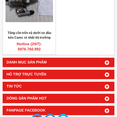
Tổng côn trên và dưới xe đầu
kéo Camc rẻ nhất thị trường
Hotline (24/7):
0976.760.892
DANH MỤC SẢN PHẨM
HỔ TRỢ TRỰC TUYẾN
TIN TỨC
DÒNG SẢN PHẨM HOT
FANPAGE FACEBOOK