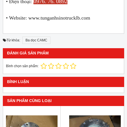
0976. 76. 0892
• Điện thoại:
• Website: www.tunganhsinotrucklb.com
Từ khóa:
Ba dọc CAMC
ĐÁNH GIÁ SẢN PHẨM
Bình chọn sản phẩm:
BÌNH LUẬN
SẢN PHẨM CÙNG LOẠI