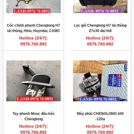
Cóc chỉnh phanh Chenglong H7
Lọc gió Chenglong H7 tải thùng
tải thùng, Hino, Huyndai, CAMC
27x30 đai thít
Hotline (24/7):
Hotline (24/7):
0976.760.892
0976.760.892
Tay phanh Mooc đầu kéo
Máy phát CHENGLONG 445
Chenglong
-120a
Hotline (24/7):
Hotline (24/7):
0976.760.892
0976.760.892