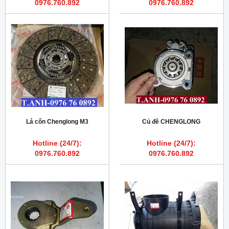
0976.760.892
0976.760.892
Lá côn Chenglong M3
Củ đề CHENGLONG
Hotline (24/7):
Hotline (24/7):
0976.760.892
0976.760.892