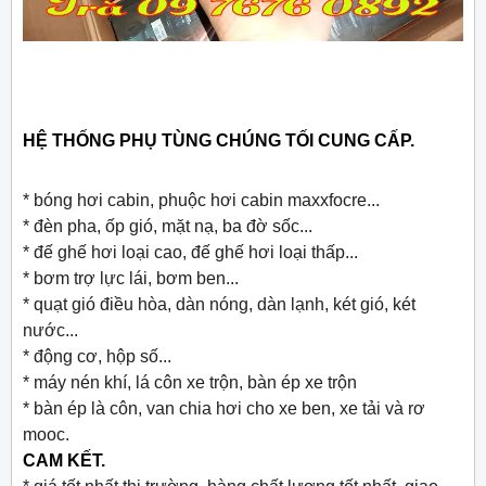
HỆ THỐNG PHỤ TÙNG CHÚNG TỐI CUNG CẤP.
* bóng hơi cabin, phuộc hơi cabin maxxfocre...
* đèn pha, ốp gió, mặt nạ, ba đờ sốc...
* đế ghế hơi loại cao, đế ghế hơi loại thấp...
* bơm trợ lực lái, bơm ben...
* quạt gió điều hòa, dàn nóng, dàn lạnh, két gió, két
nước...
* động cơ, hộp số...
* máy nén khí, lá côn xe trộn, bàn ép xe trộn
* bàn ép là côn, van chia hơi cho xe ben, xe tải và rơ
mooc.
CAM KẾT.