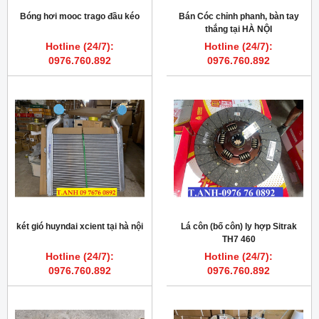
Bóng hơi mooc trago đầu kéo
Bán Cóc chỉnh phanh, bàn tay
thắng tại HÀ NỘI
Hotline (24/7):
Hotline (24/7):
0976.760.892
0976.760.892
két gió huyndai xcient tại hà nội
Lá côn (bố côn) ly hợp Sitrak
TH7 460
Hotline (24/7):
Hotline (24/7):
0976.760.892
0976.760.892