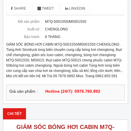
SHARE
TWEET
LINKEDIN
Mã sản phẩm :
M7Q-5001550/M5001550
Xuất xứ :
CHENGLONG
Bảo hành :
6 THÁNG
GIẢM SÓC BÓNG HƠI CABIN M7Q-5001550/M5001550 CHENGLONG .
Tùng Anh Sinotruck long biên chuyên cung cấp bóng hơi chenglong, thụt
chế chenglong, giảm sóc loxo cabin, chenglong, bóng hơi chenglong
M7Q-5001550, M50015, thụt cabin M7Q-50015 cheng phuộc cabin M7Q-
50bóng hoi cabin chenglong. Ngoài bóng hơi cabin Tùng Anh long biên
còn cung cấp van chia hơi xe chenglong, bầu xả khí, tổng côn dưới, trên...
Mọi chi tiết xin liên hệ: Mr.Trà 09 7676 0892 Miss .Trang 0962.855.591
Giá sản phẩm :
Hotline (24/7): 0976.760.892
CHI TIẾT
GIẢM SÓC BÓNG HƠI CABIN M7Q-