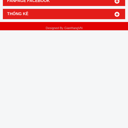
FANPAGE FACEBOOK
THỐNG KÊ
Designed By
GianHangVN