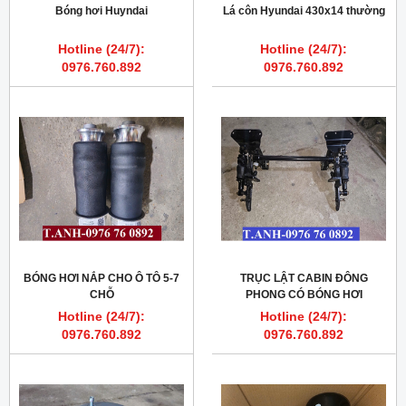
Bóng hơi Huyndai
Lá côn Hyundai 430x14 thường
Hotline (24/7):
Hotline (24/7):
0976.760.892
0976.760.892
BÓNG HƠI NẮP CHO Ô TÔ 5-7
TRỤC LẬT CABIN ĐÔNG
CHỖ
PHONG CÓ BÓNG HƠI
Hotline (24/7):
Hotline (24/7):
0976.760.892
0976.760.892