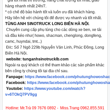
* giá tốt nhất thị trường, hàng chất lượng tốt nhất, giao
hàng nhanh nhất 24h/7.
* có chế độ bảo hành tốt và luôn ưu đãi khách hàng.
Hãy liên hệ với chúng tôi để được vụ nhanh và tốt nhất.
TÙNG ANH SINOTRUCK LONG BIÊN HÀ NỘI.
Chuyên cung cấp phụ tùng cho các dòng xe ben, xe tải
và đầu kéo như( howo, shacman, chenglong, dongfeng,
camc, huyndai, tmt...)
Đ/c: Số 7 Ngõ 229b Nguyễn Văn Linh, Phúc Đồng, Long
Biên Hà Nội.
website: tunganhsinotrucklb.com
Ngoài ra quý khách có thể tham khảo các sản phẩm khác
bên công ty chúng tôi tại địa chỉ sau.
Fanpage:
https://www.facebook.com/phutunghowosha
Facebook:
https://www.facebook.com/phutunghowosh
Youtobe:
https://www.youtube.com/watch?
v=6TOkQ7PV9gg
Hotline: Mr.Trà 09 7676 0892 - Miss.Trang 0962.855.591