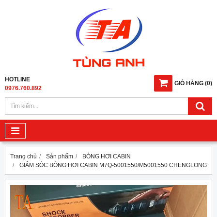
HOTLINE
GIỎ HÀNG
(
0
)
0976.760.892
Trang chủ
Sản phẩm
BÓNG HƠI CABIN
GIẢM SÓC BÓNG HƠI CABIN M7Q-5001550/M5001550 CHENGLONG