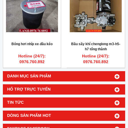
Bóng hơi nhíp xe đầu kéo
Bầu sấy khí chenglong m3-h5-
h7 tổng thành
Hotline (24/7):
Hotline (24/7):
0976.760.892
0976.760.892
DANH MỤC SẢN PHẨM
HỔ TRỢ TRỰC TUYẾN
TIN TỨC
DÒNG SẢN PHẨM HOT