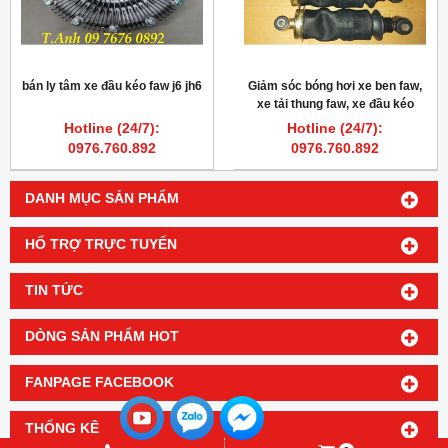
bán ly tâm xe đầu kéo faw j6 jh6
Giảm sóc bóng hơi xe ben faw,
xe tải thung faw, xe đầu kéo
faw, jac k5, jac k7
Hotline (24/7):
Hotline (24/7):
0976.760.892
0976.760.892
DANH MỤC SẢN PHẨM
HỔ TRỢ TRỰC TUYẾN
TIN TỨC
DÒNG SẢN PHẨM HOT
FANPAGE FACEBOOK
THỐNG KÊ