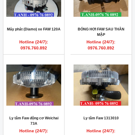
Máy phát (Diamo) xe FAW 120A
BÓNG HƠI FAW SAU THÂN
MẬP
Hotline (24/7):
Hotline (24/7):
0976.760.892
0976.760.892
Ly tâm Faw động cơ Weichai
Ly tâm Faw 1313010
73A
Hotline (24/7):
Hotline (24/7):