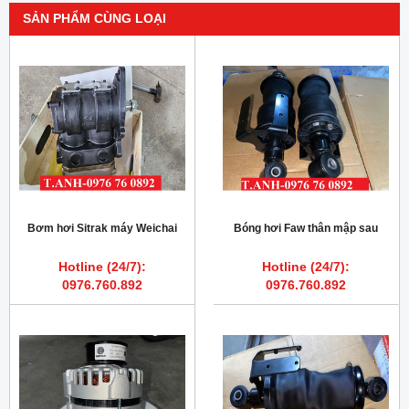
SẢN PHẨM CÙNG LOẠI
Bơm hơi Sitrak máy Weichai
Bóng hơi Faw thân mập sau
Hotline (24/7):
Hotline (24/7):
0976.760.892
0976.760.892