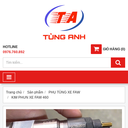
HOTLINE
GIỎ HÀNG
(
0
)
0976.760.892
Trang chủ
Sản phẩm
PHỤ TÙNG XE FAW
KIM PHUN XE FAW 460