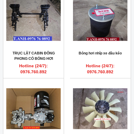
TRỤC LẬT CABIN ĐÔNG
Bóng hơi nhíp xe đầu kéo
PHONG CÓ BÓNG HƠI
Hotline (24/7):
Hotline (24/7):
0976.760.892
0976.760.892