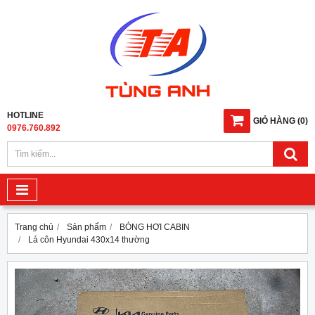
HOTLINE
GIỎ HÀNG
(
0
)
0976.760.892
Trang chủ
Sản phẩm
BÓNG HƠI CABIN
Lá côn Hyundai 430x14 thường