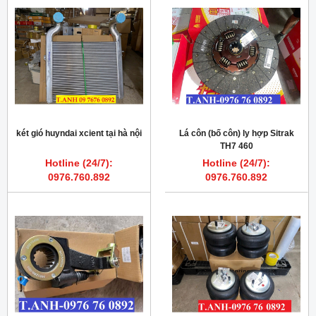
két gió huyndai xcient tại hà nội
Lá côn (bố côn) ly hợp Sitrak
TH7 460
Hotline (24/7):
Hotline (24/7):
0976.760.892
0976.760.892