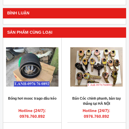
BÌNH LUẬN
SẢN PHẨM CÙNG LOẠI
Bóng hơi mooc trago đầu kéo
Bán Cóc chỉnh phanh, bàn tay
thắng tại HÀ NỘI
Hotline (24/7):
Hotline (24/7):
0976.760.892
0976.760.892