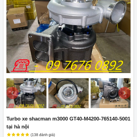
‹
›
Turbo xe shacman m3000 GT40-M4200-765140-5001
tại hà nội
(138 đánh giá)