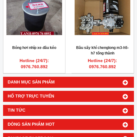
Bóng hơi nhíp xe đầu kéo
Bầu sấy khí chenglong m3-h5-
h7 tổng thành
Hotline (24/7):
Hotline (24/7):
0976.760.892
0976.760.892
DANH MỤC SẢN PHẨM
HỔ TRỢ TRỰC TUYẾN
TIN TỨC
DÒNG SẢN PHẨM HOT