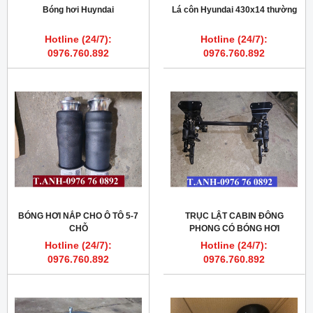
Bóng hơi Huyndai
Lá côn Hyundai 430x14 thường
Hotline (24/7):
Hotline (24/7):
0976.760.892
0976.760.892
BÓNG HƠI NẮP CHO Ô TÔ 5-7
TRỤC LẬT CABIN ĐÔNG
CHỖ
PHONG CÓ BÓNG HƠI
Hotline (24/7):
Hotline (24/7):
0976.760.892
0976.760.892