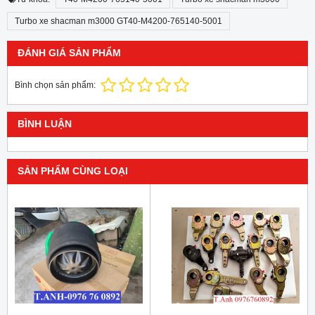
Turbo xe shacman m3000 GT40-M4200-765140-5001
ĐÁNH GIÁ SẢN PHẨM
Bình chọn sản phẩm:
BÌNH LUẬN
SẢN PHẨM CÙNG LOẠI