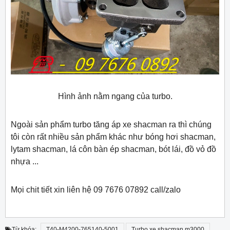
Hình ảnh nằm ngang của turbo.
Ngoài sản phẩm turbo tăng áp xe shacman ra thì chúng
tôi còn rất nhiều sản phẩm khác như bóng hơi shacman,
lytam shacman, lá côn bàn ép shacman, bót lái, đồ vỏ đồ
nhựa ...
Mọi chit tiết xin liên hệ 09 7676 07892 call/zalo
Từ khóa:
T40-M4200-765140-5001
Turbo xe shacman m3000