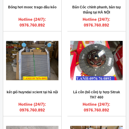
Bóng hơi mooc trago đầu kéo
Bán Cóc chỉnh phanh, bàn tay
thắng tại HÀ NỘI
Hotline (24/7):
Hotline (24/7):
0976.760.892
0976.760.892
két gió huyndai xcient tại hà nội
Lá côn (bố côn) ly hợp Sitrak
TH7 460
Hotline (24/7):
Hotline (24/7):
0976.760.892
0976.760.892