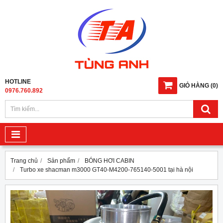
HOTLINE
GIỎ HÀNG
(
0
)
0976.760.892
Trang chủ
Sản phẩm
BÓNG HƠI CABIN
Turbo xe shacman m3000 GT40-M4200-765140-5001 tại hà nội