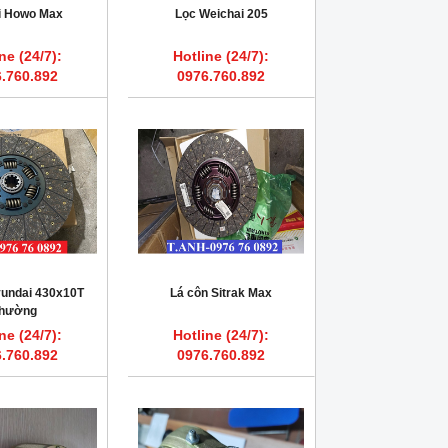
ái Howo Max
Lọc Weichai 205
ne (24/7):
Hotline (24/7):
.760.892
0976.760.892
yundai 430x10T
Lá côn Sitrak Max
hường
ne (24/7):
Hotline (24/7):
.760.892
0976.760.892