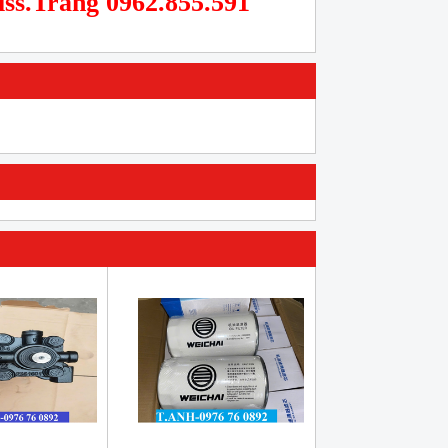
iss.Trang 0962.855.591