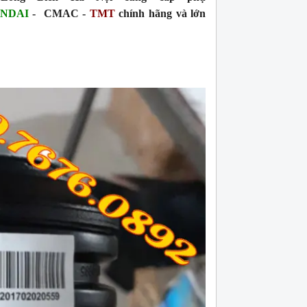
NDAI
- C
MAC -
TMT
chính hãng và lớn