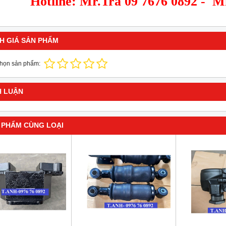
Hotline: Mr.Trà 09 7676 0892 - M
H GIÁ SẢN PHẨM
chọn sản phẩm:
H LUẬN
 PHẨM CÙNG LOẠI