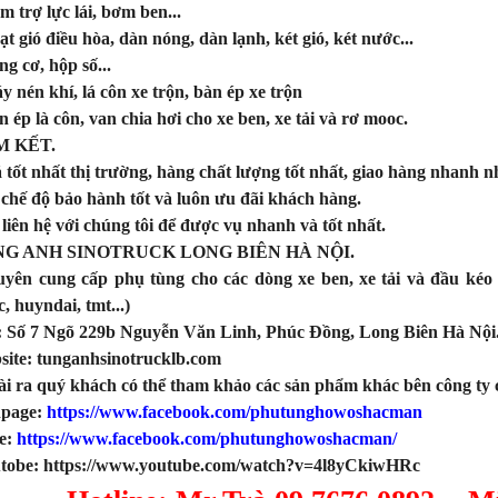
m trợ lực lái, bơm ben...
ạt gió điều hòa, dàn nóng, dàn lạnh, két gió, két nước...
ng cơ, hộp số...
y nén khí, lá côn xe trộn, bàn ép xe trộn
n ép là côn, van chia hơi cho xe ben, xe tải và rơ mooc.
 KẾT.
á tốt nhất thị trường, hàng chất lượng tốt nhất, giao hàng nhanh n
 chế độ bảo hành tốt và luôn ưu đãi khách hàng.
liên hệ với chúng tôi để được vụ nhanh và tốt nhất.
G ANH SINOTRUCK LONG BIÊN HÀ NỘI.
ên cung cấp phụ tùng cho các dòng xe ben, xe tải và đầu kéo
, huyndai, tmt...)
 Số 7 Ngõ 229b Nguyễn Văn Linh, Phúc Đồng, Long Biên Hà Nội
ite: tunganhsinotrucklb.com
i ra quý khách có thể tham khảo các sản phẩm khác bên công ty ch
page:
https://www.facebook.com/phutunghowoshacman
ng hơi sau cabin chenglong
LÁ CÔN HYUNDAI COUNTY BẢN 300, 14
e:
https://www.facebook.com/phutunghowoshacman/
RĂNG ÓC 35MM CHÍNH HNAGX
tobe:
https://www.youtube.com/watch?v=4l8yCkiwHRc
line (24/7): 0976.760.892
Hotline (24/7): 0976.760.892