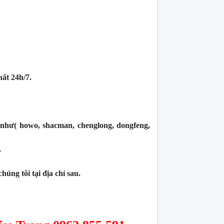
hất 24h/7.
 như( howo, shacman, chenglong, dongfeng,
.
úng tôi tại địa chỉ sau.
lá côn huyndai hd 120 máy d6ga bản 395,
Lá côn xe đầu kéo cheng
18 răng
Hotline (24/7): 0976.760.892
Hotline (24/7): 0976.