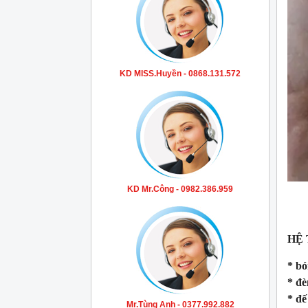
KD MISS.Huyền - 0868.131.572
KD Mr.Công - 0982.386.959
HỆ
* bó
* đè
* đế
Mr.Tùng Anh - 0377.992.882