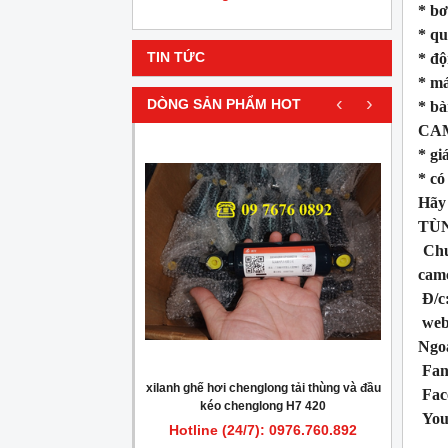
* bơ
* qu
* độ
TIN TỨC
* má
‹
›
DÒNG SẢN PHẨM HOT
* bà
CAM
* gi
* có
Hãy 
TÙN
Chuy
camc
Đ/c:
webs
Ngoà
Fan
hơi xe tải thùng
xilanh ghế hơi chenglong tải thùng và đầu
Bó
Fac
 kéo cheng long 340,
kéo chenglong H7 420
You
g 375, bóng hơi cheng
): 0976.760.892
Hotline (24/7): 0976.760.892
Hot
hơi cheng long H7