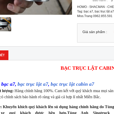
Bảo hành :
3
HOWO - SHACMAN - CHE
Tag: bạc a7, bạc trục lật a
Miss.Trang 0962.855.591
Giá sản phẩm :
IẾT
BẠC TRỤC LẬT CABIN
bạc a7,
bạc trục lật a7
,
bạc trục lật cabin a7
:
t lượng:
Hàng chính hãng 100%. Cam kết với quý khách mua mọi sả
có chính sách bảo hành rõ ràng và giá cả hợp lí nhất Miền Bắc.
:
Khuyến khích quý khách lên sủ dụng hàng chính hãng do Tùng
 xe quý khách được bền hơn.Tùng Anh Sinotruck