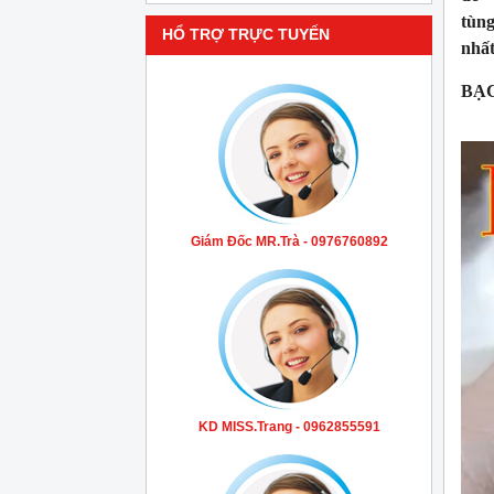
tùn
HỔ TRỢ TRỰC TUYẾN
nhất
BẠC
Giám Đốc MR.Trà - 0976760892
KD MISS.Trang - 0962855591