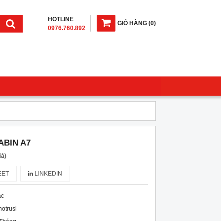
HOTLINE
GIỎ HÀNG
(
0
)
0976.760.892
ABIN A7
iá)
ET
LINKEDIN
ạc
notrusi