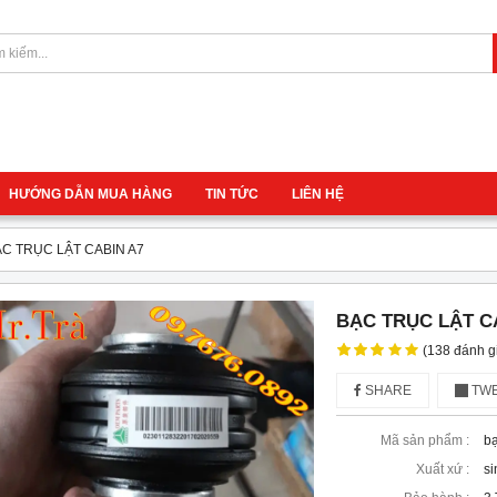
HƯỚNG DẪN MUA HÀNG
TIN TỨC
LIÊN HỆ
C TRỤC LẬT CABIN A7
BẠC TRỤC LẬT C
(138 đánh g
SHARE
TWE
Mã sản phẩm :
b
Xuất xứ :
si