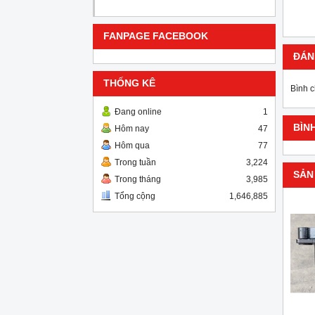
FANPAGE FACEBOOK
ĐÁN
THỐNG KÊ
Bình 
Đang online
1
BÌN
Hôm nay
47
Hôm qua
77
Trong tuần
3,224
SẢN
Trong tháng
3,985
Tổng cộng
1,646,885