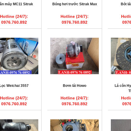
ân máy MC11 Sitrak
Bóng hơi trước Sitrak Max
Bót l
Hotline (24/7):
Hotline (24/7):
Hotli
0976.760.892
0976.760.892
0976
Lọc Weichai 3557
Bơm lái Howo
Lá côn H
T
Hotline (24/7):
Hotline (24/7):
Hotli
0976.760.892
0976.760.892
0976