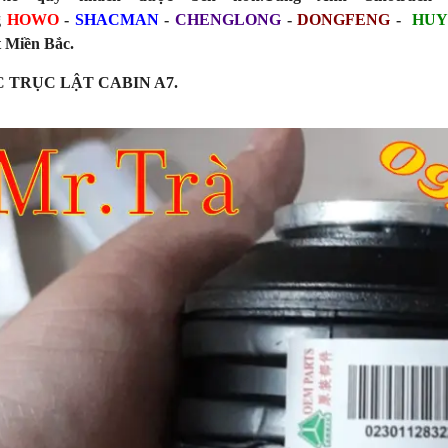
g
HOWO
-
SHACMAN
-
CHENGLONG
-
DONGFENG
-
HUY
 Miền Bắc.
 TRỤC LẬT CABIN A7.