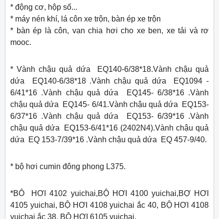
* động cơ, hộp số...
* máy nén khí, lá côn xe trộn, bàn ép xe trộn
* bàn ép là côn, van chia hơi cho xe ben, xe tải và rơ
mooc.
* Vành chậu quả dứa EQ140-6/38*18.Vành chậu quả
dứa EQ140-6/38*18 .Vành chậu quả dứa EQ1094 -
6/41*16 .Vành chậu quả dứa EQ145- 6/38*16 .Vành
chậu quả dứa EQ145- 6/41.Vành chậu quả dứa EQ153-
6/37*16 .Vành chậu quả dứa EQ153- 6/39*16 .Vành
chậu quả dứa EQ153-6/41*16 (2402N4).Vành chậu quả
dứa EQ 153-7/39*16 .Vành chậu quả dứa EQ 457-9/40.
* bộ hơi cumin đông phong L375.
*BÔ HƠI 4102 yuichai,BỘ HƠI 4100 yuichai,BỢ HƠI
4105 yuichai, BỘ HƠI 4108 yuichai ắc 40, BỘ HƠI 4108
yuichai ắc 38, BỘ HƠI 6105 yuichai.