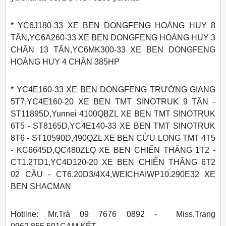
* YC6J180-33 XE BEN DONGFENG HOÀNG HUY 8
TẤN,YC6A260-33 XE BEN DONGFENG HOÀNG HUY 3
CHÂN 13 TẤN,YC6MK300-33 XE BEN DONGFENG
HOÀNG HUY 4 CHÂN 385HP
* YC4E160-33 XE BEN DONGFENG TRƯỜNG GIANG
5T7,YC4E160-20 XE BEN TMT SINOTRUK 9 TẤN -
ST11895D,Yunnei 4100QBZL XE BEN TMT SINOTRUK
6T5 - ST8165D,YC4E140-33 XE BEN TMT SINOTRUK
8T6 - ST10590D,490QZL XE BEN CỬU LONG TMT 4T5
- KC6645D,QC480ZLQ XE BEN CHIẾN THẮNG 1T2 -
CT1.2TD1,YC4D120-20 XE BEN CHIẾN THẮNG 6T2
02 CẦU - CT6.20D3/4X4,WEICHAIWP10.290E32 XE
BEN SHACMAN
​Hotline: Mr.Trà 09 7676 0892 - Miss.Trang