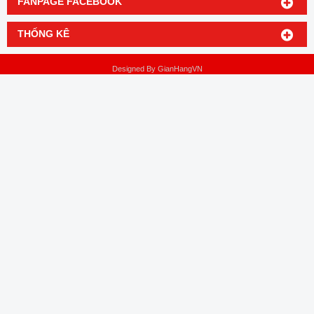
FANPAGE FACEBOOK
THỐNG KÊ
Designed By
GianHangVN