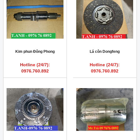
Kim phun Đông Phong
Lá côn Dongfeng
Hotline (24/7):
Hotline (24/7):
0976.760.892
0976.760.892