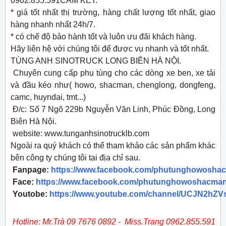
0962.855.591CAM KẾT.
* giá tốt nhất thị trường, hàng chất lượng tốt nhất, giao
hàng nhanh nhất 24h/7.
* có chế độ bảo hành tốt và luôn ưu đãi khách hàng.
Hãy liên hệ với chúng tôi để được vụ nhanh và tốt nhất.
TÙNG ANH SINOTRUCK LONG BIÊN HÀ NỘI.
Chuyên cung cấp phụ tùng cho các dòng xe ben, xe tải
và đầu kéo như( howo, shacman, chenglong, dongfeng,
camc, huyndai, tmt...)
Đ/c: Số 7 Ngõ 229b Nguyễn Văn Linh, Phúc Đồng, Long
Biên Hà Nội.
website: www.tunganhsinotrucklb.com
Ngoài ra quý khách có thể tham khảo các sản phẩm khác
bên công ty chúng tôi tại địa chỉ sau.
Fanpage:
https://www.facebook.com/phutunghowosha
Face:
https://www.facebook.com/phutunghowoshacman
Youtobe:
https://www.youtube.com/channel/UCJN2h
Hotline: Mr.Trà 09 7676 0892 - Miss.Trang 0962.855.591