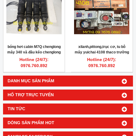
bóng hơi cabin M7Q chenglong
xilanh,pittong,trục cơ, tu bô
máy 340 và đầu kéo chenglong
máy yuichai 4108 thaco trường
375
hải 8,3 tấn chính hãng
Hotline (24/7):
Hotline (24/7):
0976.760.892
0976.760.892
DANH MỤC SẢN PHẨM
HỔ TRỢ TRỰC TUYẾN
TIN TỨC
DÒNG SẢN PHẨM HOT