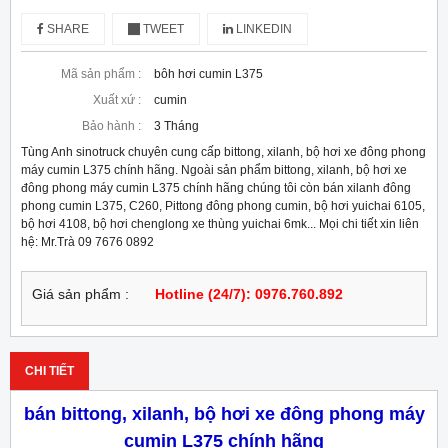
SHARE
TWEET
LINKEDIN
Mã sản phẩm :
bôh hơi cumin L375
Xuất xứ :
cumin
Bảo hành :
3 Tháng
Tùng Anh sinotruck chuyên cung cấp bittong, xilanh, bộ hơi xe đông phong
máy cumin L375 chính hãng. Ngoài sản phẩm bittong, xilanh, bộ hơi xe
đông phong máy cumin L375 chính hãng chúng tôi còn bán xilanh đông
phong cumin L375, C260, Pittong đông phong cumin, bộ hơi yuichai 6105,
bộ hơi 4108, bộ hơi chenglong xe thùng yuichai 6mk... Mọi chi tiết xin liên
hệ: Mr.Trà 09 7676 0892
Giá sản phẩm :
Hotline (24/7): 0976.760.892
CHI TIẾT
bán bittong, xilanh, bộ hơi xe đông phong máy
cumin L375 chính hãng