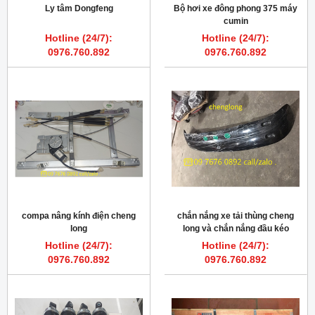
Ly tâm Dongfeng
Bộ hơi xe đông phong 375 máy
cumin
Hotline (24/7):
Hotline (24/7):
0976.760.892
0976.760.892
compa nâng kính điện cheng
chắn nắng xe tải thùng cheng
long
long và chắn nắng đầu kéo
cheng long
Hotline (24/7):
Hotline (24/7):
0976.760.892
0976.760.892