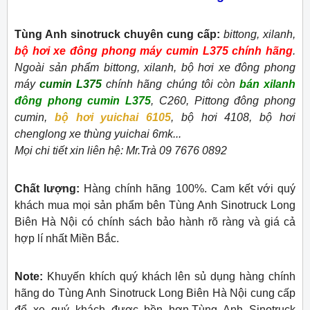
Tùng Anh sinotruck chuyên cung cấp:
bittong, xilanh,
bộ hơi xe đông phong máy cumin L375 chính hãng
.
Ngoài sản phẩm bittong, xilanh, bộ hơi xe đông phong
máy
cumin L375
chính hãng chúng tôi còn
bán xilanh
đông phong cumin L375
, C260, Pittong đông phong
cumin,
bộ hơi yuichai 6105
, bộ hơi 4108, bộ hơi
chenglong xe thùng yuichai 6mk...
Mọi chi tiết xin liên hệ: Mr.Trà 09 7676 0892
Chất lượng:
Hàng chính hãng 100%. Cam kết với quý
khách mua mọi sản phẩm bên Tùng Anh Sinotruck Long
Biên Hà Nội có chính sách bảo hành rõ ràng và giá cả
hợp lí nhất Miền Bắc.
Note:
Khuyến khích quý khách lên sủ dụng hàng chính
hãng do Tùng Anh Sinotruck Long Biên Hà Nội cung cấp
để xe quý khách được bền hơn.Tùng Anh Sinotruck