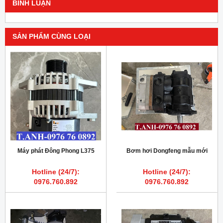
BÌNH LUẬN
SẢN PHẨM CÙNG LOẠI
Máy phát Đông Phong L375
Bơm hơi Dongfeng mẫu mới
Hotline (24/7):
Hotline (24/7):
0976.760.892
0976.760.892