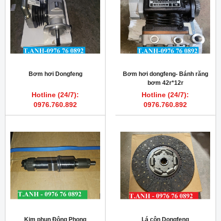
Bơm hơi Dongfeng
Bơm hơi dongfeng- Bánh răng
bơm 42r*12r
Hotline (24/7):
Hotline (24/7):
0976.760.892
0976.760.892
Kim phun Đông Phong
Lá côn Dongfeng