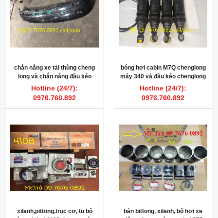
chắn nắng xe tải thùng cheng
bóng hơi cabin M7Q chenglong
long và chắn nắng đầu kéo
máy 340 và đầu kéo chenglong
cheng long
375
Hotline (24/7):
Hotline (24/7):
0976.760.892
0976.760.892
xilanh,pittong,trục cơ, tu bô
bán bittong, xilanh, bộ hơi xe