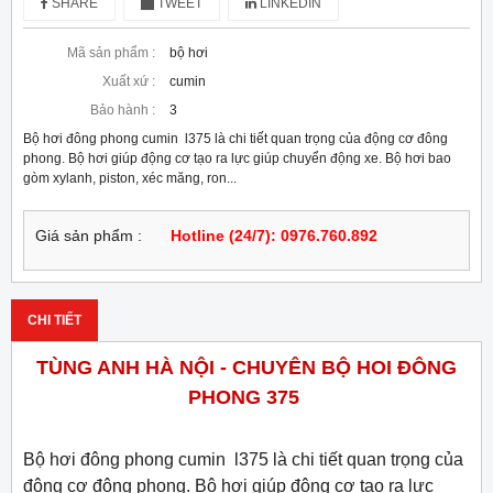
SHARE
TWEET
LINKEDIN
Mã sản phẩm :
bộ hơi
Xuất xứ :
cumin
Bảo hành :
3
Bộ hơi đông phong cumin l375 là chi tiết quan trọng của động cơ đông
phong. Bộ hơi giúp động cơ tạo ra lực giúp chuyển động xe. Bộ hơi bao
gòm xylanh, piston, xéc măng, ron...
Giá sản phẩm :
Hotline (24/7): 0976.760.892
CHI TIẾT
TÙNG ANH HÀ NỘI - CHUYÊN BỘ HOI ĐÔNG
PHONG 375
Bộ hơi đông phong cumin l375 là chi tiết quan trọng của
động cơ đông phong. Bộ hơi giúp động cơ tạo ra lực