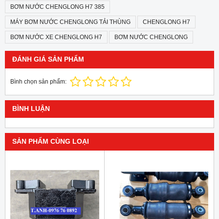
BƠM NƯỚC CHENGLONG H7 385
MÁY BƠM NƯỚC CHENGLONG TẢI THÙNG
CHENGLONG H7
BƠM NƯỚC XE CHENGLONG H7
BƠM NƯỚC CHENGLONG
ĐÁNH GIÁ SẢN PHẨM
Bình chọn sản phẩm:
BÌNH LUẬN
SẢN PHẨM CÙNG LOẠI