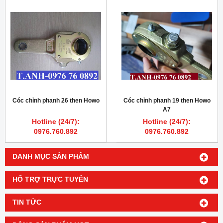
Cóc chỉnh phanh 26 then Howo
Cóc chỉnh phanh 19 then Howo
A7
Hotline (24/7):
Hotline (24/7):
0976.760.892
0976.760.892
DANH MỤC SẢN PHẨM
HỔ TRỢ TRỰC TUYẾN
TIN TỨC