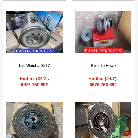
Lọc Weichai 3557
Bơm lái Howo
Hotline (24/7):
Hotline (24/7):
0976.760.892
0976.760.892