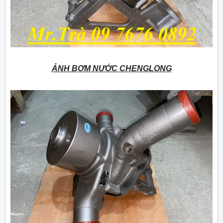
ẢNH BƠM NƯỚC CHENGLONG