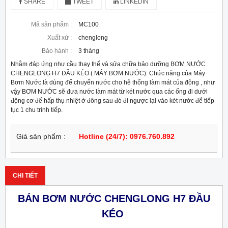
SHARE
TWEET
LINKEDIN
Mã sản phẩm :
MC100
Xuất xứ :
chenglong
Bảo hành :
3 tháng
Nhằm đáp ứng như cầu thay thế và sửa chữa bảo dưỡng BƠM NƯỚC
CHENGLONG H7 ĐẦU KÉO ( MÁY BƠM NƯỚC). Chức năng của Máy
Bơm Nước là dùng để chuyển nước cho hệ thống làm mát của động , như
vậy BƠM NƯỚC sẽ đưa nước làm mát từ két nước qua các ống đi dưới
động cơ để hấp thụ nhiệt ở đông sau đó đi ngược lại vào két nước để tiếp
tục 1 chu trình tiếp.
Giá sản phẩm :
Hotline (24/7): 0976.760.892
CHI TIẾT
BÁN BƠM NƯỚC CHENGLONG H7 ĐẦU
KÉO