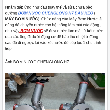
Nhằm đáp ứng như cầu thay thế và sửa chữa bảo
dưỡng
BƠM NƯỚC CHENGLONG H7 ĐẦU KÉO
(
MÁY BƠM NƯỚC
). Chức năng của Máy Bơm Nước là
dùng để chuyển nước cho hệ thống làm mát của động ,
như vậy
BƠM NƯỚC
sẽ đưa nước làm mát từ két nước
qua các ống đi dưới động cơ để hấp thụ nhiệt ở đông
sau đó đi ngược lại vào két nước để tiếp tục 1 chu trình
tiếp.
Ảnh BƠM NƯỚC CHENGLONG H7.