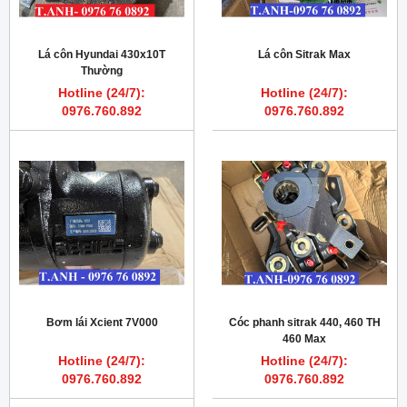
Lá côn Hyundai 430x10T
Lá côn Sitrak Max
Thường
Hotline (24/7):
Hotline (24/7):
0976.760.892
0976.760.892
Bơm lái Xcient 7V000
Cóc phanh sitrak 440, 460 TH
460 Max
Hotline (24/7):
Hotline (24/7):
0976.760.892
0976.760.892