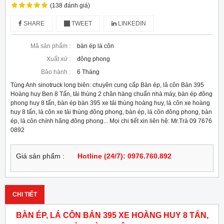
(138 đánh giá)
SHARE
TWEET
LINKEDIN
Mã sản phẩm :
bàn ép lá côn
Xuất xứ :
đông phong
Bảo hành :
6 Tháng
Tùng Anh sinotruck long biên: chuyên cung cấp Bàn ép, lâ côn Bản 395
Hoàng huy Ben 8 Tấn, tải thùng 2 chân hàng chuẩn nhà máy, bàn ép đông
phong huy 8 tấn, bàn ép bàn 395 xe tải thùng hoàng huy, lá côn xe hoàng
huy 8 tấn, lá côn xe tải thùng đông phong, bàn ép, lá côn đông phong, bàn
ép, lá côn chính hãng đông phong... Mọi chi tiết xin liên hệ: Mr.Trà 09 7676
0892
Giá sản phẩm :
Hotline (24/7): 0976.760.892
CHI TIẾT
BÀN ÉP, LÁ CÔN BẢN 395 XE HOÀNG HUY 8 TẤN,