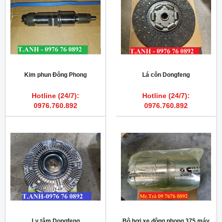
Kim phun Đông Phong
Lá côn Dongfeng
Hotline (24/7):
Hotline (24/7):
0976.760.892
0976.760.892
Ly tâm Dongfeng
Bộ hơi xe đông phong 375 máy