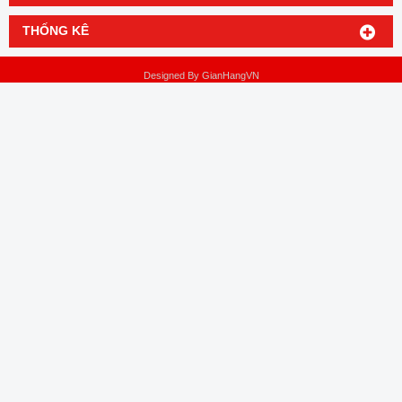
THỐNG KÊ
Designed By
GianHangVN