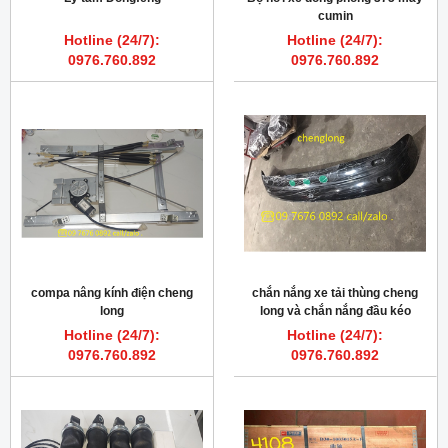
cumin
Hotline (24/7):
Hotline (24/7):
0976.760.892
0976.760.892
compa nâng kính điện cheng
chắn nắng xe tải thùng cheng
long
long và chắn nắng đầu kéo
cheng long
Hotline (24/7):
Hotline (24/7):
0976.760.892
0976.760.892