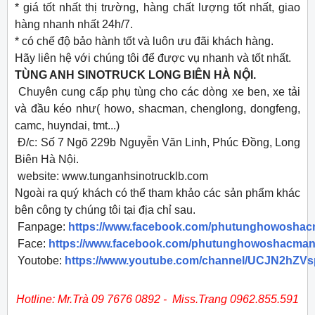
* giá tốt nhất thị trường, hàng chất lượng tốt nhất, giao
hàng nhanh nhất 24h/7.
* có chế độ bảo hành tốt và luôn ưu đãi khách hàng.
Hãy liên hệ với chúng tôi để được vụ nhanh và tốt nhất.
TÙNG ANH SINOTRUCK LONG BIÊN HÀ NỘI.
Chuyên cung cấp phụ tùng cho các dòng xe ben, xe tải
và đầu kéo như( howo, shacman, chenglong, dongfeng,
camc, huyndai, tmt...)
Đ/c: Số 7 Ngõ 229b Nguyễn Văn Linh, Phúc Đồng, Long
Biên Hà Nội.
website: www.tunganhsinotrucklb.com
Ngoài ra quý khách có thể tham khảo các sản phẩm khác
bên công ty chúng tôi tại địa chỉ sau.
Fanpage:
https://www.facebook.com/phutunghowosha
Face:
https://www.facebook.com/phutunghowoshacman
Youtobe:
https://www.youtube.com/channel/UCJN2hZ
​Hotline: Mr.Trà 09 7676 0892 - Miss.Trang 0962.855.591