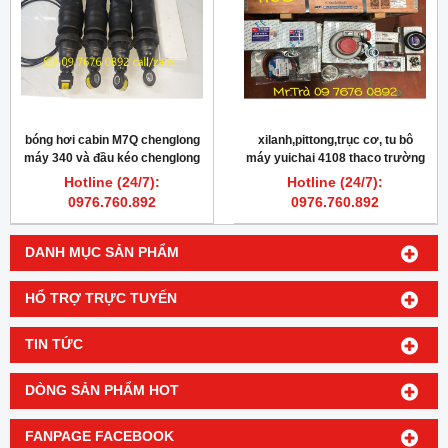
bóng hơi cabin M7Q chenglong
xilanh,pittong,trục cơ, tu bô
máy 340 và đầu kéo chenglong
máy yuichai 4108 thaco trường
375
hải 8,3 tấn chính hãng
Hotline (24/7):
Hotline (24/7):
0976.760.892
0976.760.892
DANH MỤC SẢN PHẨM
HỔ TRỢ TRỰC TUYẾN
TIN TỨC
DÒNG SẢN PHẨM HOT
FANPAGE FACEBOOK