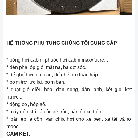
HỆ THỐNG PHỤ TÙNG CHÚNG TỐI CUNG CẤP
* bóng hơi cabin, phuộc hơi cabin maxxfocre...
* đèn pha, ốp gió, mặt nạ, ba đờ sốc...
* đế ghế hơi loại cao, đế ghế hơi loại thấp...
* bơm trợ lực lái, bơm ben...
* quạt gió điều hòa, dàn nóng, dàn lạnh, két gió, két
nước...
* động cơ, hộp số...
* máy nén khí, lá côn xe trộn, bàn ép xe trộn
* bàn ép là côn, van chia hơi cho xe ben, xe tải và rơ
mooc.
CAM KẾT.