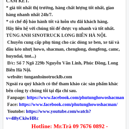
CAM KẾT.
* giá tốt nhất thị trường, hàng chất lượng tốt nhất, giao
hàng nhanh nhất 24h/7.
* có chế độ bảo hành tốt và luôn ưu đãi khách hàng.
Hãy liên hệ với chúng tôi để được vụ nhanh và tốt nhất.
TÙNG ANH SINOTRUCK LONG BIÊN HÀ NỘI.
Chuyên cung cấp phụ tùng cho các dòng xe ben, xe tải và
đầu kéo như( howo, shacman, chenglong, dongfeng, camc,
huyndai, tmt...)
Đ/c: Số 7 Ngõ 229b Nguyễn Văn Linh, Phúc Đồng, Long
Biên Hà Nội.
website: tunganhsinotrucklb.com
Ngoài ra quý khách có thể tham khảo các sản phẩm khác
bên công ty chúng tôi tại địa chỉ sau.
Fanpage:
https://www.facebook.com/phutunghowoshacman
Face:
https://www.facebook.com/phutunghowoshacman/
Youtobe:
https://www.youtube.com/watch?
v=4l8yCkiwHRc
Hotline: Mr.Trà 09 7676 0892 -