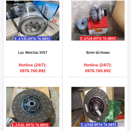
Lọc Weichai 3557
Bơm lái Howo
Hotline (24/7):
Hotline (24/7):
0976.760.892
0976.760.892