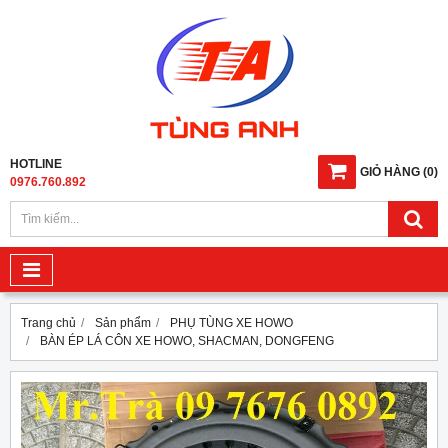
HOTLINE
GIỎ HÀNG
(
0
)
0976.760.892
Trang chủ
Sản phẩm
PHỤ TÙNG XE HOWO
BÀN ÉP LÁ CÔN XE HOWO, SHACMAN, DONGFENG