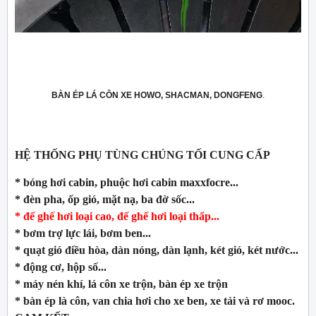
BÀN ÉP LÁ CÔN XE HOWO, SHACMAN, DONGFENG
.
HỆ THỐNG PHỤ TÙNG CHÚNG TỐI CUNG CẤP
* bóng hơi cabin, phuộc hơi cabin maxxfocre...
* đèn pha, ốp gió, mặt nạ, ba đờ sốc...
* đế ghế hơi loại cao, đế ghế hơi loại thấp...
* bơm trợ lực lái, bơm ben...
* quạt gió điều hòa, dàn nóng, dàn lạnh, két gió, két nước...
* động cơ, hộp số...
* máy nén khí, lá côn xe trộn, bàn ép xe trộn
* bàn ép là côn, van chia hơi cho xe ben, xe tải và rơ mooc.