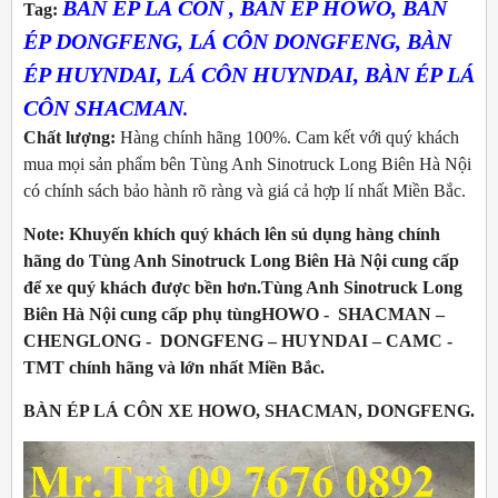
BÀN ÉP LÁ CÔN
,
BÀN ÉP HOWO
, BÀN
Tag
:
ÉP DONGFENG, LÁ CÔN DONGFENG, BÀN
ÉP HUYNDAI, LÁ CÔN HUYNDAI,
BÀN ÉP LÁ
CÔN SHACMAN
.
Chất lượng:
Hàng chính hãng 100%. Cam kết với quý khách
mua mọi sản phẩm bên Tùng Anh Sinotruck Long Biên Hà Nội
có chính sách bảo hành rõ ràng và giá cả hợp lí nhất Miền Bắc.
Note:
Khuyến khích quý khách lên sủ dụng hàng chính
hãng do Tùng Anh Sinotruck Long Biên Hà Nội cung cấp
để xe quý khách được bền hơn.Tùng Anh Sinotruck Long
Biên Hà Nội cung cấp phụ tùng
HOWO - SHACMAN –
CHENGLONG - DONGFENG – HUYNDAI – CAMC -
TMT
chính hãng và lớn nhất Miền Bắc.
BÀN ÉP LÁ CÔN XE HOWO, SHACMAN, DONGFENG
.