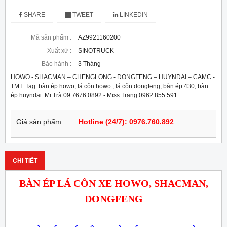
SHARE
TWEET
LINKEDIN
Mã sản phẩm :
AZ9921160200
Xuất xứ :
SINOTRUCK
Bảo hành :
3 Tháng
HOWO - SHACMAN – CHENGLONG - DONGFENG – HUYNDAI – CAMC -
TMT. Tag: bàn ép howo, lá côn howo , lá côn dongfeng, bàn ép 430, bàn
ép huyndai. Mr.Trà 09 7676 0892 - Miss.Trang 0962.855.591
Giá sản phẩm :
Hotline (24/7): 0976.760.892
CHI TIẾT
BÀN ÉP LÁ CÔN XE HOWO, SHACMAN,
DONGFENG