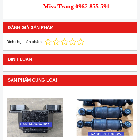
Miss.Trang 0962.855.591
ĐÁNH GIÁ SẢN PHẨM
Bình chọn sản phẩm:
BÌNH LUẬN
SẢN PHẨM CÙNG LOẠI