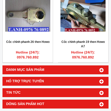
Cóc chỉnh phanh 26 then Howo
Cóc chỉnh phanh 19 then Howo
A7
Hotline (24/7):
Hotline (24/7):
0976.760.892
0976.760.892
DANH MỤC SẢN PHẨM
HỔ TRỢ TRỰC TUYẾN
TIN TỨC
DÒNG SẢN PHẨM HOT