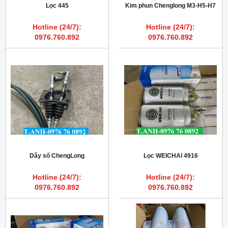
Lọc 445
Kim phun Chenglong M3-H5-H7
Hotline (24/7):
Hotline (24/7):
0976.760.892
0976.760.892
Dây số ChengLong
Lọc WEICHAI 4916
Hotline (24/7):
Hotline (24/7):
0976.760.892
0976.760.892