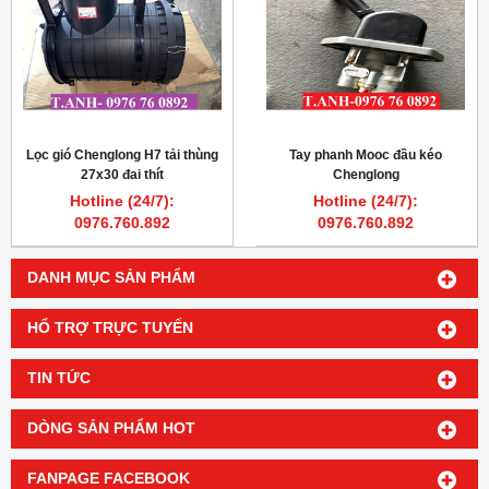
Lọc gió Chenglong H7 tải thùng
Tay phanh Mooc đầu kéo
27x30 đai thít
Chenglong
Hotline (24/7):
Hotline (24/7):
0976.760.892
0976.760.892
DANH MỤC SẢN PHẨM
HỔ TRỢ TRỰC TUYẾN
TIN TỨC
DÒNG SẢN PHẨM HOT
FANPAGE FACEBOOK