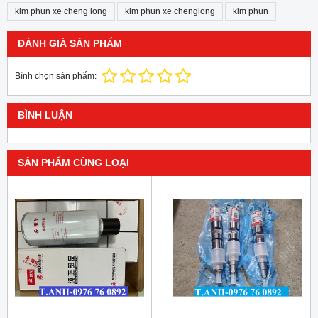
kim phun xe cheng long
kim phun xe chenglong
kim phun
ĐÁNH GIÁ SẢN PHẨM
Bình chọn sản phẩm:
BÌNH LUẬN
SẢN PHẨM CÙNG LOẠI