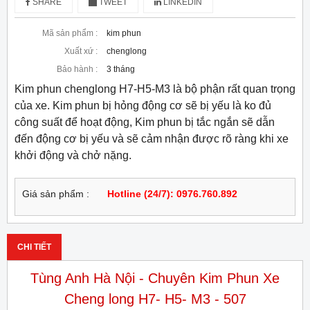
SHARE
TWEET
LINKEDIN
Mã sản phẩm :
kim phun
Xuất xứ :
chenglong
Bảo hành :
3 tháng
Kim phun chenglong H7-H5-M3 là bộ phận rất quan trọng
của xe. Kim phun bị hỏng động cơ sẽ bị yếu là ko đủ
công suất để hoạt động, Kim phun bị tắc ngắn sẽ dẫn
đến động cơ bị yếu và sẽ cảm nhận được rõ ràng khi xe
khởi động và chở nặng.
Giá sản phẩm :
Hotline (24/7): 0976.760.892
CHI TIẾT
Tùng Anh Hà Nội - Chuyên Kim Phun Xe
Cheng long H7- H5- M3 - 507