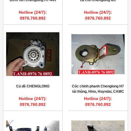
Bơm hơi Chenglong H7-445
Lá côn Chenglong M3
Hotline (24/7):
Hotline (24/7):
0976.760.892
0976.760.892
Củ đề CHENGLONG
Cóc chỉnh phanh Chenglong H7
tải thùng, Hino, Huyndai, CAMC
Hotline (24/7):
Hotline (24/7):
0976.760.892
0976.760.892