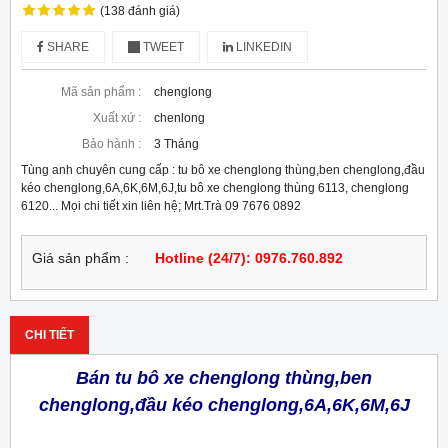
(138 đánh giá)
SHARE
TWEET
LINKEDIN
Mã sản phẩm :
chenglong
Xuất xứ :
chenlong
Bảo hành :
3 Tháng
Tùng anh chuyên cung cấp : tu bô xe chenglong thùng,ben chenglong,đầu
kéo chenglong,6A,6K,6M,6J,tu bô xe chenglong thùng 6113, chenglong
6120... Mọi chi tiết xin liên hệ; Mrt.Trà 09 7676 0892
Giá sản phẩm :
Hotline (24/7): 0976.760.892
CHI TIẾT
Bán tu bô xe chenglong thùng,ben
chenglong,đầu kéo chenglong,6A,6K,6M,6J