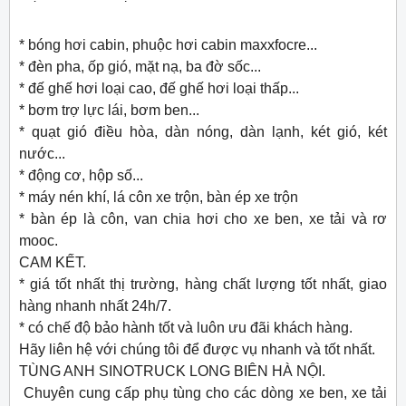
* bóng hơi cabin, phuộc hơi cabin maxxfocre...
* đèn pha, ốp gió, mặt nạ, ba đờ sốc...
* đế ghế hơi loại cao, đế ghế hơi loại thấp...
* bơm trợ lực lái, bơm ben...
* quạt gió điều hòa, dàn nóng, dàn lạnh, két gió, két
nước...
* động cơ, hộp số...
* máy nén khí, lá côn xe trộn, bàn ép xe trộn
* bàn ép là côn, van chia hơi cho xe ben, xe tải và rơ
mooc.
CAM KẾT.
* giá tốt nhất thị trường, hàng chất lượng tốt nhất, giao
hàng nhanh nhất 24h/7.
* có chế độ bảo hành tốt và luôn ưu đãi khách hàng.
Hãy liên hệ với chúng tôi để được vụ nhanh và tốt nhất.
TÙNG ANH SINOTRUCK LONG BIÊN HÀ NỘI.
Chuyên cung cấp phụ tùng cho các dòng xe ben, xe tải