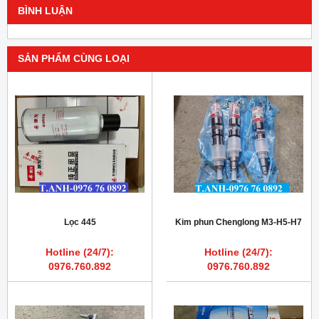
BÌNH LUẬN
SẢN PHẨM CÙNG LOẠI
Lọc 445
Kim phun Chenglong M3-H5-H7
Hotline (24/7):
Hotline (24/7):
0976.760.892
0976.760.892