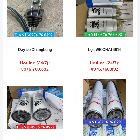
Dây số ChengLong
Lọc WEICHAI 4916
Hotline (24/7):
Hotline (24/7):
0976.760.892
0976.760.892