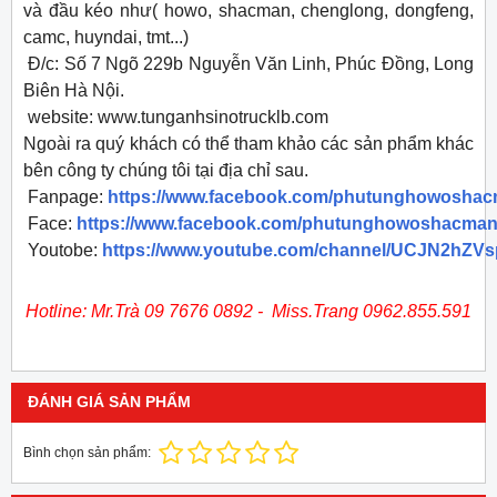
và đầu kéo như( howo, shacman, chenglong, dongfeng,
camc, huyndai, tmt...)
Đ/c: Số 7 Ngõ 229b Nguyễn Văn Linh, Phúc Đồng, Long
Biên Hà Nội.
website: www.tunganhsinotrucklb.com
Ngoài ra quý khách có thể tham khảo các sản phẩm khác
bên công ty chúng tôi tại địa chỉ sau.
Fanpage:
https://www.facebook.com/phutunghowosha
Face:
https://www.facebook.com/phutunghowoshacman
Youtobe:
https://www.youtube.com/channel/UCJN2hZ
​Hotline: Mr.Trà 09 7676 0892 - Miss.Trang 0962.855.591
ĐÁNH GIÁ SẢN PHẨM
Bình chọn sản phẩm: