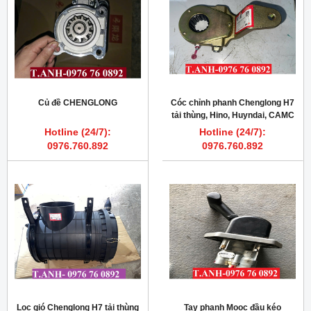
Củ đề CHENGLONG
Cóc chỉnh phanh Chenglong H7
tải thùng, Hino, Huyndai, CAMC
Hotline (24/7):
Hotline (24/7):
0976.760.892
0976.760.892
Lọc gió Chenglong H7 tải thùng
Tay phanh Mooc đầu kéo