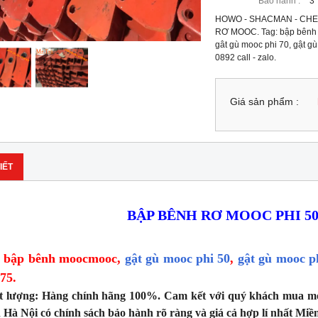
Bảo hành :
3
HOWO - SHACMAN - CHEN
RƠ MOOC. Tag: bập bênh m
gât gù mooc phi 70, gật gù 
0892 call - zalo.
Giá sản phẩm :
IẾT
BẬP BÊNH RƠ MOOC PHI 50, 6
bập bênh moocmooc,
gật gù mooc phi 50
,
gật gù mooc p
:
 75.
t lượng:
Hàng chính hãng 100%. Cam kết với quý khách mua m
 Hà Nội có chính sách bảo hành rõ ràng và giá cả hợp lí nhất Miề