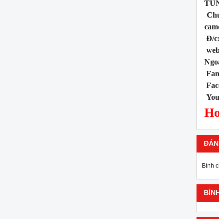
TÙN
Chuy
camc
Đ/c:
webs
Ngoà
Fan
Fac
You
Ho
ĐÁN
Bình 
BÌN