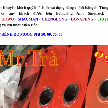
:
Khuyến khích quý khách lên sủ dụng hàng chính hãng do Tùng
 xe quý khách được bền hơn.Tùng Anh Sinotruck
g
HOWO
-
SHACMAN
-
CHENGLONG
-
DONGFENG
-
HUY
 và lớn nhất Miền Bắc.
 BÊNH RƠ MOOC PHI 50, 60, 70, 75