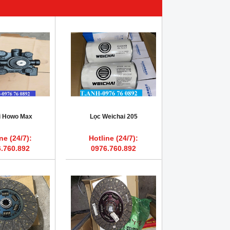
ái Howo Max
Lọc Weichai 205
ne (24/7):
Hotline (24/7):
.760.892
0976.760.892