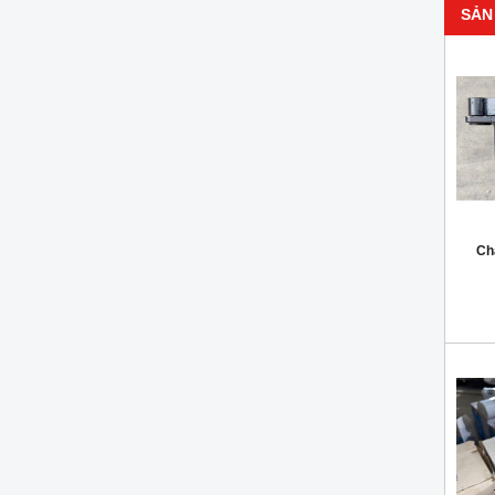
SẢN
Ch