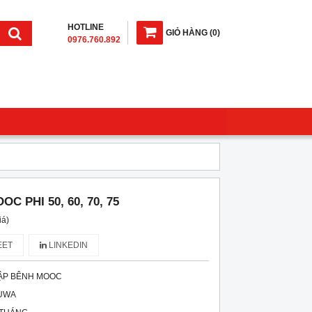
HOTLINE
GIỎ HÀNG
(
0
)
0976.760.892
 PHI 50, 60, 70, 75
iá)
ET
LINKEDIN
ẬP BÊNH MOOC
UWA