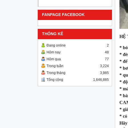
FANPAGE FACEBOOK
THỐNG KÊ
HỆ
Đang online
2
* bó
Hôm nay
48
* đè
Hôm qua
77
* đế
Trong tuần
3,224
* bơ
Trong tháng
3,985
* qu
Tổng cộng
1,646,885
* độ
* má
* bà
CAM
* gi
* có
Hãy 