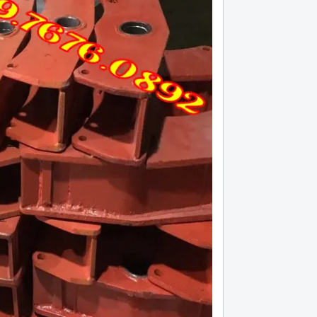
lá côn huyndai hd 120 máy d6ga bản 395,
Lá côn xe đầu kéo cheng
18 răng
Hotline (24/7): 0976.760.892
Hotline (24/7): 0976.