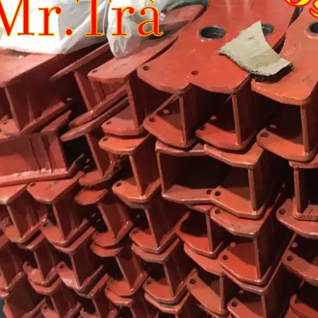
ng hơi sau cabin chenglong
LÁ CÔN HYUNDAI COUNTY BẢN 300, 14
RĂNG ÓC 35MM CHÍNH HNAGX
line (24/7): 0976.760.892
Hotline (24/7): 0976.760.892