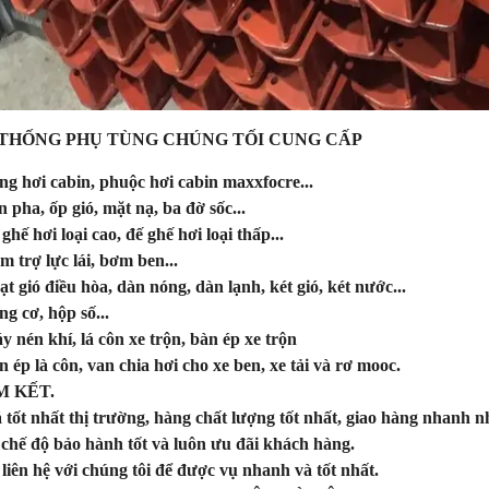
 THỐNG PHỤ TÙNG CHÚNG TỐI CUNG CẤP
ng hơi cabin, phuộc hơi cabin maxxfocre...
n pha, ốp gió, mặt nạ, ba đờ sốc...
 ghế hơi loại cao, đế ghế hơi loại thấp...
m trợ lực lái, bơm ben...
ạt gió điều hòa, dàn nóng, dàn lạnh, két gió, két nước...
ng cơ, hộp số...
y nén khí, lá côn xe trộn, bàn ép xe trộn
n ép là côn, van chia hơi cho xe ben, xe tải và rơ mooc.
 KẾT.
á tốt nhất thị trường, hàng chất lượng tốt nhất, giao hàng nhanh n
 chế độ bảo hành tốt và luôn ưu đãi khách hàng.
liên hệ với chúng tôi để được vụ nhanh và tốt nhất.