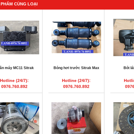
 PHẨM CÙNG LOẠI
ân máy MC11 Sitrak
Bóng hơi trước Sitrak Max
Bót l
Hotline (24/7):
Hotline (24/7):
Hotli
0976.760.892
0976.760.892
0976