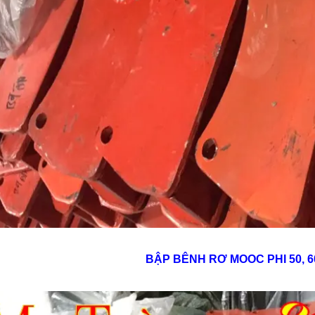
BẬP BÊNH RƠ MOOC PHI 50, 60,