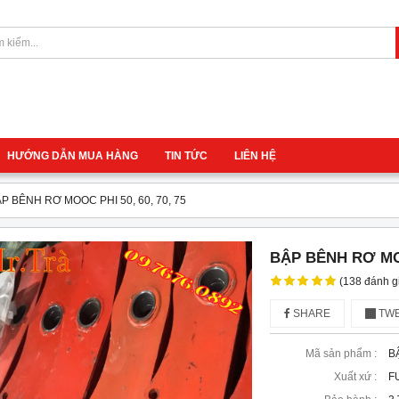
HƯỚNG DẪN MUA HÀNG
TIN TỨC
LIÊN HỆ
P BÊNH RƠ MOOC PHI 50, 60, 70, 75
BẬP BÊNH RƠ MOOC
(138 đánh g
SHARE
TWE
Mã sản phẩm :
B
Xuất xứ :
F