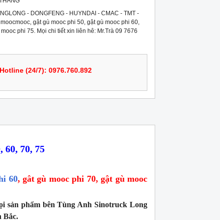
 THÁNG
GLONG - DONGFENG - HUYNDAI - CMAC - TMT -
oocmooc, gật gù mooc phi 50, gật gù mooc phi 60,
mooc phi 75. Mọi chi tiết xin liên hê: Mr.Trà 09 7676
Hotline (24/7): 0976.760.892
0, 70, 75
hi 60
, gât gù mooc phi 70, gật gù mooc
ọi sản phẩm bên Tùng Anh Sinotruck Long
n Bắc.