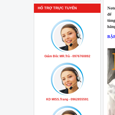
Note
HỔ TRỢ TRỰC TUYẾN
để
tùn
hãng
BẬP
Giám Đốc MR.Trà - 0976760892
KD MISS.Trang - 0962855591