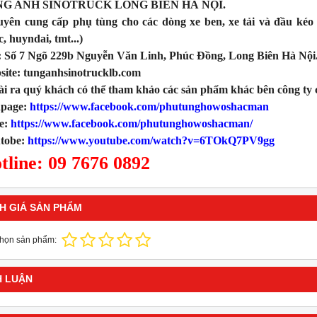
G ANH SINOTRUCK LONG BIÊN HÀ NỘI.
ên cung cấp phụ tùng cho các dòng xe ben, xe tải và đầu kéo
, huyndai, tmt...)
 Số 7 Ngõ 229b Nguyễn Văn Linh, Phúc Đồng, Long Biên Hà Nội
ite: tunganhsinotrucklb.com
i ra quý khách có thể tham khảo các sản phẩm khác bên công ty ch
page:
https://www.facebook.com/phutunghowoshacman
e:
https://www.facebook.com/phutunghowoshacman/
tobe:
https://www.youtube.com/watch?v=6TOkQ7PV9gg
tline: 09 7676 0892
H GIÁ SẢN PHẨM
chọn sản phẩm:
H LUẬN