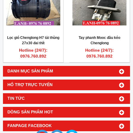
Lọc gió Chenglong H7 tải thùng
Tay phanh Mooc đầu kéo
27x30 đai thít
Chenglong
Hotline (24/7):
Hotline (24/7):
0976.760.892
0976.760.892
DANH MỤC SẢN PHẨM
HỔ TRỢ TRỰC TUYẾN
TIN TỨC
DÒNG SẢN PHẨM HOT
FANPAGE FACEBOOK