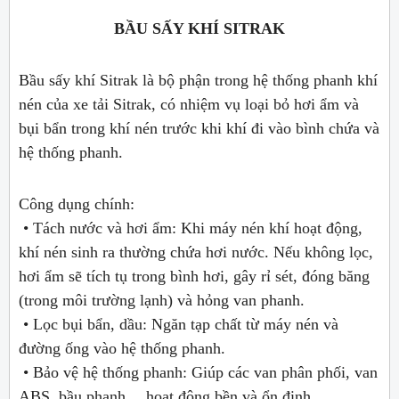
BẦU SẤY KHÍ SITRAK
Bầu sấy khí Sitrak là bộ phận trong hệ thống phanh khí
nén của xe tải Sitrak, có nhiệm vụ loại bỏ hơi ẩm và
bụi bẩn trong khí nén trước khi khí đi vào bình chứa và
hệ thống phanh.
Công dụng chính:
• Tách nước và hơi ẩm: Khi máy nén khí hoạt động,
khí nén sinh ra thường chứa hơi nước. Nếu không lọc,
hơi ẩm sẽ tích tụ trong bình hơi, gây rỉ sét, đóng băng
(trong môi trường lạnh) và hỏng van phanh.
• Lọc bụi bẩn, dầu: Ngăn tạp chất từ máy nén và
đường ống vào hệ thống phanh.
• Bảo vệ hệ thống phanh: Giúp các van phân phối, van
ABS, bầu phanh… hoạt động bền và ổn định.