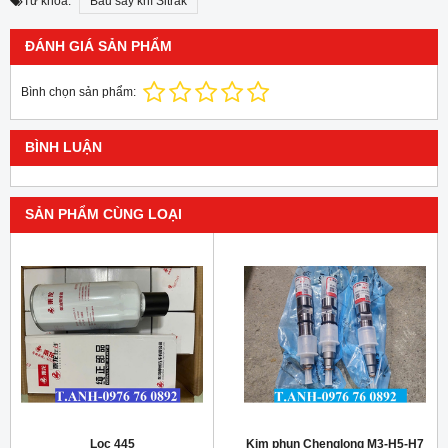
Từ khóa:
Bầu sấy khí Sitrak
ĐÁNH GIÁ SẢN PHẨM
Bình chọn sản phẩm:
BÌNH LUẬN
SẢN PHẨM CÙNG LOẠI
Lọc 445
Kim phun Chenglong M3-H5-H7