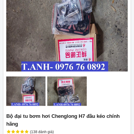
Bộ đại tu bơm hơi Chenglong H7 đầu kéo chính
hãng
(138 đánh giá)