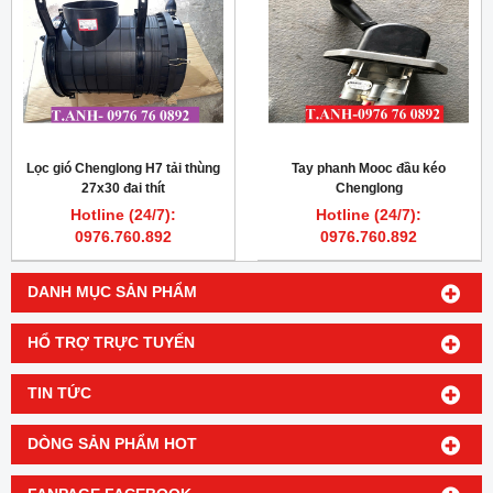
Lọc gió Chenglong H7 tải thùng
Tay phanh Mooc đầu kéo
27x30 đai thít
Chenglong
Hotline (24/7):
Hotline (24/7):
0976.760.892
0976.760.892
DANH MỤC SẢN PHẨM
HỔ TRỢ TRỰC TUYẾN
TIN TỨC
DÒNG SẢN PHẨM HOT