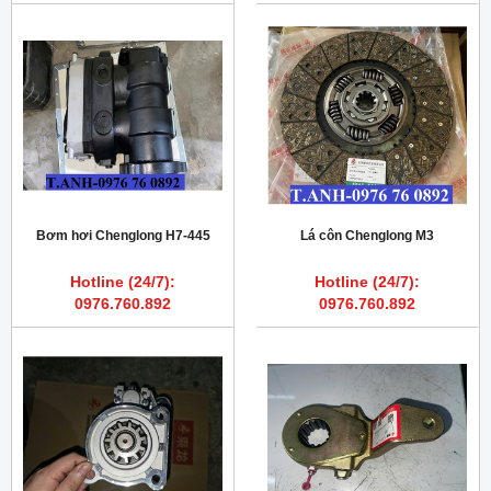
Bơm hơi Chenglong H7-445
Lá côn Chenglong M3
Hotline (24/7):
Hotline (24/7):
0976.760.892
0976.760.892