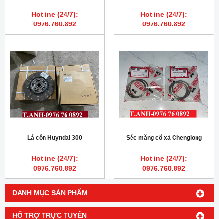
Hotline (24/7):
Hotline (24/7):
0976.760.892
0976.760.892
Lá côn Huyndai 300
Séc măng cổ xả Chenglong
Hotline (24/7):
Hotline (24/7):
0976.760.892
0976.760.892
DANH MỤC SẢN PHẨM
HỔ TRỢ TRỰC TUYẾN