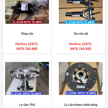
Tổng côn
Tai cứu hộ
Hotline (24/7):
Hotline (24/7):
0976.760.892
0976.760.892
Ly tâm T5G
Lá côn Howo chính hãng