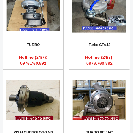
TURBO
Turbo GTA42
Hotline (24/7):
Hotline (24/7):
0976.760.892
0976.760.892
VISAI CHENGLONG M3
TURBO XE JAC