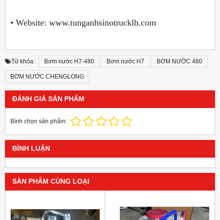
• Website: www.tunganhsinotrucklb.com
Từ khóa:
Bơm nước H7-480
Bơm nước H7
BƠM NƯỚC 480
BƠM NƯỚC CHENGLONG
ĐÁNH GIÁ SẢN PHẨM
Bình chọn sản phẩm:
BÌNH LUẬN
SẢN PHẨM CÙNG LOẠI