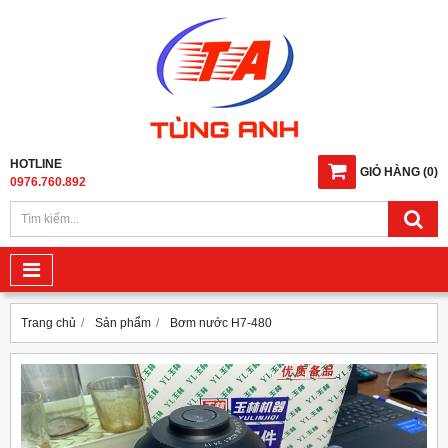
HOTLINE
GIỎ HÀNG
(
0
)
0976.760.892
Trang chủ
Sản phẩm
Bơm nước H7-480