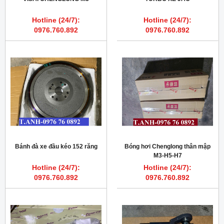
Hotline (24/7):
Hotline (24/7):
0976.760.892
0976.760.892
Bánh đà xe đầu kéo 152 răng
Bóng hơi Chenglong thân mập
M3-H5-H7
Hotline (24/7):
Hotline (24/7):
0976.760.892
0976.760.892