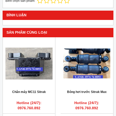
Bình chọn sản phẩm:
BÌNH LUẬN
SẢN PHẨM CÙNG LOẠI
Chân máy MC11 Sitrak
Bóng hơi trước Sitrak Max
Hotline (24/7):
Hotline (24/7):
0976.760.892
0976.760.892