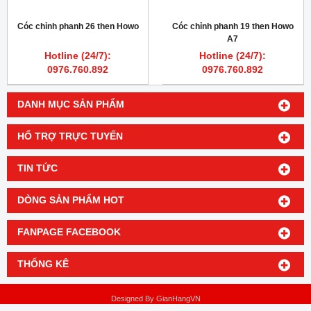
Cóc chỉnh phanh 26 then Howo
Cóc chỉnh phanh 19 then Howo
A7
Hotline (24/7):
Hotline (24/7):
0976.760.892
0976.760.892
DANH MỤC SẢN PHẨM
HỔ TRỢ TRỰC TUYẾN
TIN TỨC
DÒNG SẢN PHẨM HOT
FANPAGE FACEBOOK
THỐNG KÊ
Designed By
GianHangVN