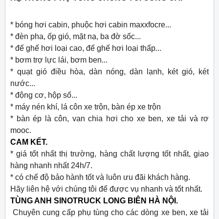
* bóng hơi cabin, phuộc hơi cabin maxxfocre...
* đèn pha, ốp gió, mặt nạ, ba đờ sốc...
* đế ghế hơi loại cao, đế ghế hơi loại thấp...
* bơm trợ lực lái, bơm ben...
* quạt gió điều hòa, dàn nóng, dàn lạnh, két gió, két
nước...
* động cơ, hộp số...
* máy nén khí, lá côn xe trộn, bàn ép xe trộn
* bàn ép là côn, van chia hơi cho xe ben, xe tải và rơ
mooc.
CAM KẾT.
* giá tốt nhất thị trường, hàng chất lượng tốt nhất, giao
hàng nhanh nhất 24h/7.
* có chế độ bảo hành tốt và luôn ưu đãi khách hàng.
Hãy liên hệ với chúng tôi để được vụ nhanh và tốt nhất.
TÙNG ANH SINOTRUCK LONG BIÊN HÀ NỘI.
Chuyên cung cấp phụ tùng cho các dòng xe ben, xe tải