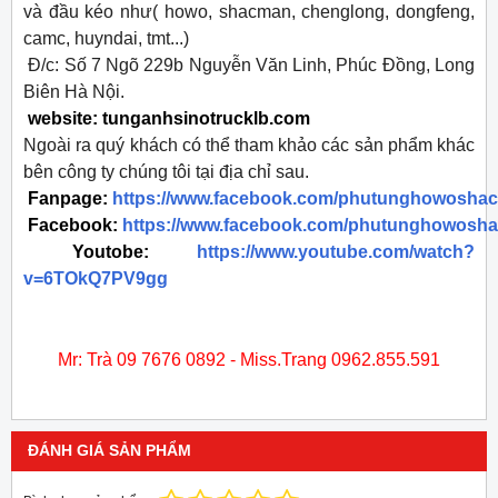
và đầu kéo như( howo, shacman, chenglong, dongfeng,
camc, huyndai, tmt...)
Đ/c: Số 7 Ngõ 229b Nguyễn Văn Linh, Phúc Đồng, Long
Biên Hà Nội.
website: tunganhsinotrucklb.com
Ngoài ra quý khách có thể tham khảo các sản phẩm khác
bên công ty chúng tôi tại địa chỉ sau.
Fanpage:
https://www.facebook.com/phutunghowosha
Facebook:
https://www.facebook.com/phutunghowosh
Youtobe:
https://www.youtube.com/watch?
v=6TOkQ7PV9gg
Mr: Trà 09 7676 0892 - Miss.Trang 0962.855.591
ĐÁNH GIÁ SẢN PHẨM