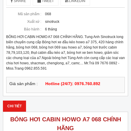
SHARE
TWEET
LINKEDIN
Mã sản phẩm :
068
Xuất xứ :
sinotruck
Bảo hành :
6 tháng
BÓNG HƠI CABIN HOWO A7 068 CHÍNH HÃNG. Tung Anh Sinotruck long
biên chuyên cung cấp Bóng hơi xe đầu kéo howo a7 375, 420 hàng chính
hãng, bóng hơi 068, bóng hơi 069 sau howo a7, bóng hơi trước cabin
78,79,103,120, thụt cabin đầu kéo a7, bóng hơi xe ben howo, giảm sóc
các chung loại của a7.Ngoài bóng hơi Tùng Anh còn cung cấp các loại van
chia hơi howo, shacman, chenglong, a7, camc.... Mr.Trà 09 7676 0892 -
Miss.Trang 0962.855.591
Giá sản phẩm :
Hotline (24/7): 0976.760.892
CHI TIẾT
BÓNG HƠI CABIN HOWO A7 068 CHÍNH
HÃNG