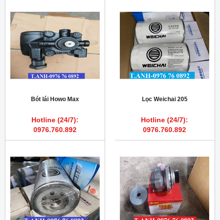
Bót lái Howo Max
Lọc Weichai 205
Hotline (24/7):
Hotline (24/7):
0976.760.892
0976.760.892