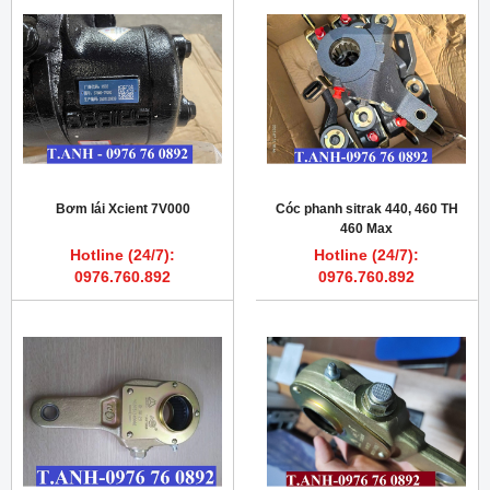
Bơm lái Xcient 7V000
Cóc phanh sitrak 440, 460 TH
460 Max
Hotline (24/7):
Hotline (24/7):
0976.760.892
0976.760.892