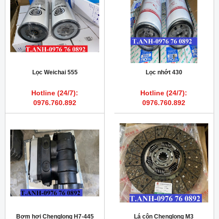
Lọc Weichai 555
Lọc nhớt 430
Hotline (24/7):
Hotline (24/7):
0976.760.892
0976.760.892
Bơm hơi Chenglong H7-445
Lá côn Chenglong M3