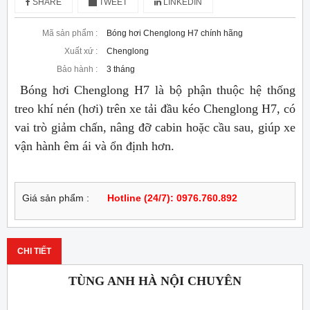
SHARE
TWEET
LINKEDIN
Mã sản phẩm :
Bóng hơi Chenglong H7 chính hãng
Xuất xứ :
Chenglong
Bảo hành :
3 tháng
Bóng hơi Chenglong H7 là bộ phận thuộc hệ thống
treo khí nén (hơi) trên xe tải đầu kéo Chenglong H7, có
vai trò giảm chấn, nâng đỡ cabin hoặc cầu sau, giúp xe
vận hành êm ái và ổn định hơn.
Giá sản phẩm :
Hotline (24/7): 0976.760.892
CHI TIẾT
TÙNG ANH HÀ NỘI CHUYÊN