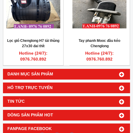
Lọc gió Chenglong H7 tải thùng
Tay phanh Mooc đầu kéo
27x30 đai thít
Chenglong
Hotline (24/7):
Hotline (24/7):
0976.760.892
0976.760.892
DANH MỤC SẢN PHẨM
HỔ TRỢ TRỰC TUYẾN
TIN TỨC
DÒNG SẢN PHẨM HOT
FANPAGE FACEBOOK