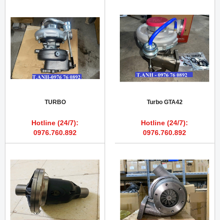
TURBO
Turbo GTA42
Hotline (24/7):
Hotline (24/7):
0976.760.892
0976.760.892