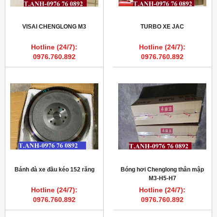
VISAI CHENGLONG M3
TURBO XE JAC
Hotline (24/7):
Hotline (24/7):
0976.760.892
0976.760.892
Bánh đà xe đầu kéo 152 răng
Bóng hơi Chenglong thân mập
M3-H5-H7
Hotline (24/7):
Hotline (24/7):
0976.760.892
0976.760.892