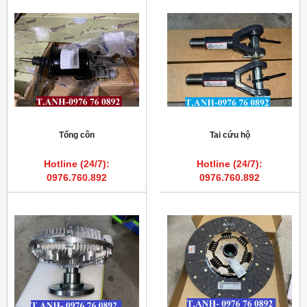
Tổng côn
Tai cứu hộ
Hotline (24/7):
Hotline (24/7):
0976.760.892
0976.760.892