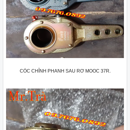
CÓC CHỈNH PHANH SAU RƠ MOOC 37R.