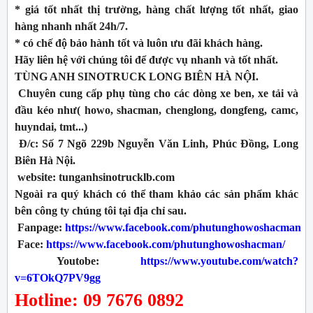
* giá tốt nhất thị trường, hàng chất lượng tốt nhất, giao
hàng nhanh nhất 24h/7.
* có chế độ bảo hành tốt và luôn ưu đãi khách hàng.
Hãy liên hệ với chúng tôi để được vụ nhanh và tốt nhất.
TÙNG ANH SINOTRUCK LONG BIÊN HÀ NỘI.
Chuyên cung cấp phụ tùng cho các dòng xe ben, xe tải và
đầu kéo như( howo, shacman, chenglong, dongfeng, camc,
huyndai, tmt...)
Đ/c: Số 7 Ngõ 229b Nguyễn Văn Linh, Phúc Đồng, Long
Biên Hà Nội.
website: tunganhsinotrucklb.com
Ngoài ra quý khách có thể tham khảo các sản phẩm khác
bên công ty chúng tôi tại địa chỉ sau.
Fanpage:
https://www.facebook.com/phutunghowoshacman
Face:
https://www.facebook.com/phutunghowoshacman/
Youtobe:
https://www.youtube.com/watch?
v=6TOkQ7PV9gg
Hotline: 09 7676 0892