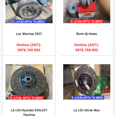
Lọc Weichai 3557
Bơm lái Howo
Hotline (24/7):
Hotline (24/7):
0976.760.892
0976.760.892
Lá côn Hyundai 430x10T
Lá côn Sitrak Max
Thường