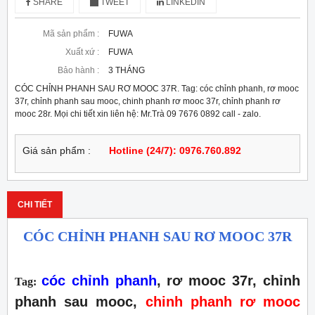
SHARE
TWEET
LINKEDIN
Mã sản phẩm :
FUWA
Xuất xứ :
FUWA
Bảo hành :
3 THÁNG
CÓC CHỈNH PHANH SAU RƠ MOOC 37R. Tag: cóc chỉnh phanh, rơ mooc
37r, chỉnh phanh sau mooc, chinh phanh rơ mooc 37r, chỉnh phanh rơ
mooc 28r. Mọi chi tiết xin liên hệ: Mr.Trà 09 7676 0892 call - zalo.
Giá sản phẩm :
Hotline (24/7): 0976.760.892
CHI TIẾT
CÓC CHỈNH PHANH SAU RƠ MOOC 37R
cóc chỉnh phanh
, rơ mooc 37r, chỉnh
Tag:
phanh sau mooc,
chinh phanh rơ mooc