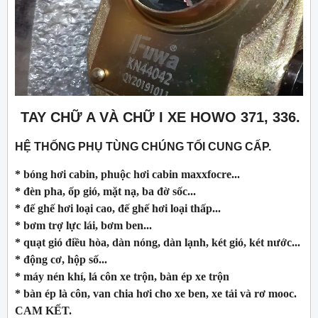
TAY CHỮ A VÀ CHỮ I XE HOWO 371, 336.
HỆ THỐNG PHỤ TÙNG CHÚNG TỐI CUNG CẤP.
* bóng hơi cabin, phuộc hơi cabin maxxfocre...
* đèn pha, ốp gió, mặt nạ, ba đờ sốc...
* đế ghế hơi loại cao, đế ghế hơi loại thấp...
* bơm trợ lực lái, bơm ben...
* quạt gió điều hòa, dàn nóng, dàn lạnh, két gió, két nước...
* động cơ, hộp số...
* máy nén khí, lá côn xe trộn, bàn ép xe trộn
* bàn ép là côn, van chia hơi cho xe ben, xe tải và rơ mooc.
CAM KẾT.