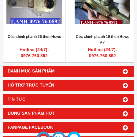
Cóc chỉnh phanh 26 then Howo
Cóc chỉnh phanh 19 then Howo
A7
Hotline (24/7):
Hotline (24/7):
0976.760.892
0976.760.892
DANH MỤC SẢN PHẨM
HỔ TRỢ TRỰC TUYẾN
TIN TỨC
DÒNG SẢN PHẨM HOT
FANPAGE FACEBOOK