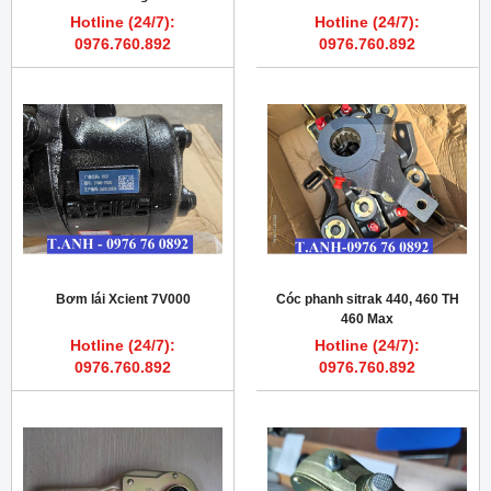
Hotline (24/7):
Hotline (24/7):
0976.760.892
0976.760.892
Bơm lái Xcient 7V000
Cóc phanh sitrak 440, 460 TH
460 Max
Hotline (24/7):
Hotline (24/7):
0976.760.892
0976.760.892