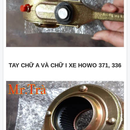
TAY CHỮ A VÀ CHỮ I XE HOWO 371, 336