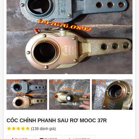
CÓC CHỈNH PHANH SAU RƠ MOOC 37R
(138 đánh giá)