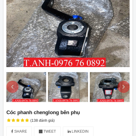
‹
›
Cóc phanh chenglong bên phụ
(138 đánh giá)
SHARE
TWEET
LINKEDIN