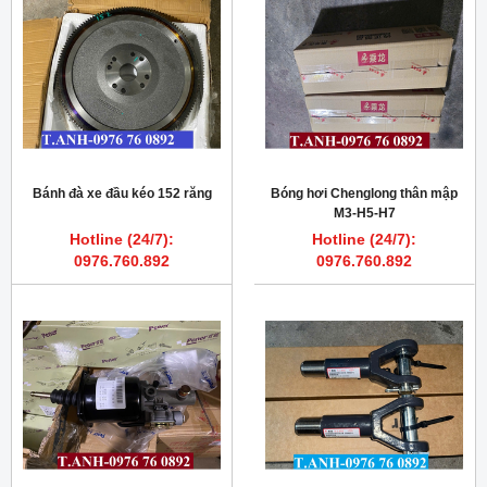
Bánh đà xe đầu kéo 152 răng
Bóng hơi Chenglong thân mập
M3-H5-H7
Hotline (24/7):
Hotline (24/7):
0976.760.892
0976.760.892