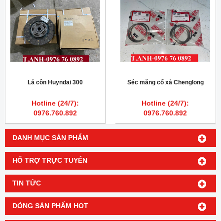
Lá côn Huyndai 300
Séc măng cổ xả Chenglong
Hotline (24/7):
Hotline (24/7):
0976.760.892
0976.760.892
DANH MỤC SẢN PHẨM
HỔ TRỢ TRỰC TUYẾN
TIN TỨC
DÒNG SẢN PHẨM HOT