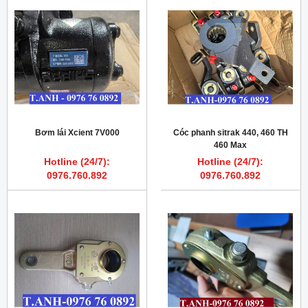
Bơm lái Xcient 7V000
Cóc phanh sitrak 440, 460 TH
460 Max
Hotline (24/7):
Hotline (24/7):
0976.760.892
0976.760.892