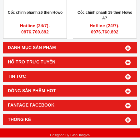
Cóc chỉnh phanh 26 then Howo
Cóc chỉnh phanh 19 then Howo
A7
Hotline (24/7):
Hotline (24/7):
0976.760.892
0976.760.892
DANH MỤC SẢN PHẨM
HỔ TRỢ TRỰC TUYẾN
TIN TỨC
DÒNG SẢN PHẨM HOT
FANPAGE FACEBOOK
THỐNG KÊ
Designed By
GianHangVN