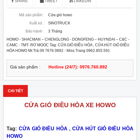
SHARE
TWEET
LINKEDIN
Mã sản phẩm :
Cửa gió howo
Xuất xứ :
SINOTRUCK
Bảo hành :
3 Tháng
HOWO - SHACMAN – CHENGLONG - DONGFENG – HUYNDAI – C&C -
CAMC - TMT- RƠ MOOC Tag: CỬA GIÓ ĐIỀU HÒA , CỬA HÚT GIÓ ĐIỀU
HÒA HOWO Mr.Trà 09 7676 0892 - Miss.Trang 0962.855.591
Giá sản phẩm :
Hotline (24/7): 0976.760.892
CHI TIẾT
CỬA GIÓ ĐIỀU HÒA XE HOWO
Tag:
CỬA GIÓ ĐIỀU HÒA , CỬA HÚT GIÓ ĐIỀU HÒA
HOWO