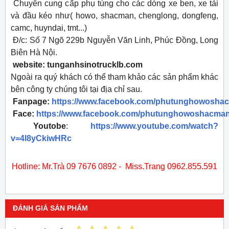
Chuyên cung cấp phụ tùng cho các dòng xe ben, xe tải
và đầu kéo như( howo, shacman, chenglong, dongfeng,
camc, huyndai, tmt...)
Đ/c: Số 7 Ngõ 229b Nguyễn Văn Linh, Phúc Đồng, Long
Biên Hà Nội.
website: tunganhsinotrucklb.com
Ngoài ra quý khách có thể tham khảo các sản phẩm khác
bên công ty chúng tôi tại địa chỉ sau.
Fanpage:
https://www.facebook.com/phutunghowosha
Face:
https://www.facebook.com/phutunghowoshacman
Youtobe
:
https://www.youtube.com/watch?
v=4l8yCkiwHRc
​Hotline: Mr.Trà 09 7676 0892 - Miss.Trang 0962.855.591
ĐÁNH GIÁ SẢN PHẨM