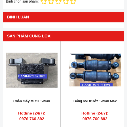
Bình chọn sản phẩm:
BÌNH LUẬN
SẢN PHẨM CÙNG LOẠI
Chân máy MC11 Sitrak
Bóng hơi trước Sitrak Max
Hotline (24/7):
Hotline (24/7):
0976.760.892
0976.760.892