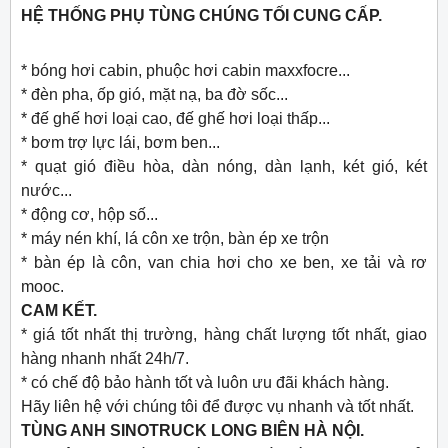
HỆ THỐNG PHỤ TÙNG CHÚNG TỐI CUNG CẤP.
* bóng hơi cabin, phuộc hơi cabin maxxfocre...
* đèn pha, ốp gió, mặt nạ, ba đờ sốc...
* đế ghế hơi loại cao, đế ghế hơi loại thấp...
* bơm trợ lực lái, bơm ben...
* quạt gió điều hòa, dàn nóng, dàn lạnh, két gió, két
nước...
* động cơ, hộp số...
* máy nén khí, lá côn xe trộn, bàn ép xe trộn
* bàn ép là côn, van chia hơi cho xe ben, xe tải và rơ
mooc.
CAM KẾT.
* giá tốt nhất thị trường, hàng chất lượng tốt nhất, giao
hàng nhanh nhất 24h/7.
* có chế độ bảo hành tốt và luôn ưu đãi khách hàng.
Hãy liên hệ với chúng tôi để được vụ nhanh và tốt nhất.
TÙNG ANH SINOTRUCK LONG BIÊN HÀ NỘI.