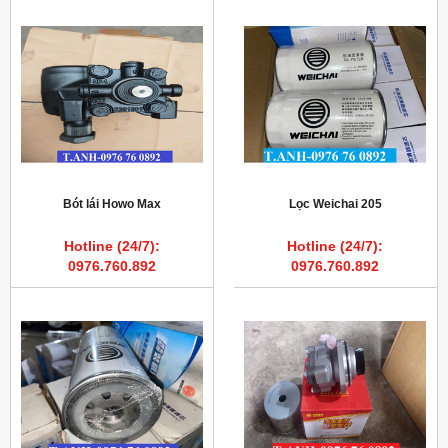
Bót lái Howo Max
Lọc Weichai 205
Hotline (24/7):
Hotline (24/7):
0976.760.892
0976.760.892