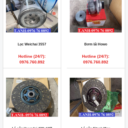
Lọc Weichai 3557
Bơm lái Howo
Hotline (24/7):
Hotline (24/7):
0976.760.892
0976.760.892