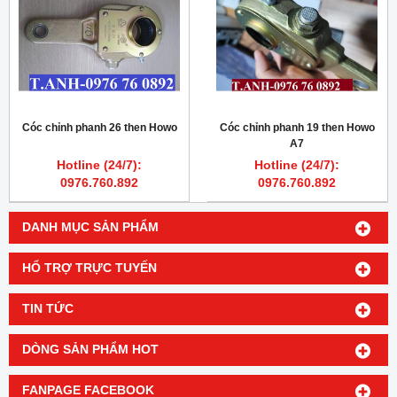
Cóc chỉnh phanh 26 then Howo
Cóc chỉnh phanh 19 then Howo
A7
Hotline (24/7):
Hotline (24/7):
0976.760.892
0976.760.892
DANH MỤC SẢN PHẨM
HỔ TRỢ TRỰC TUYẾN
TIN TỨC
DÒNG SẢN PHẨM HOT
FANPAGE FACEBOOK