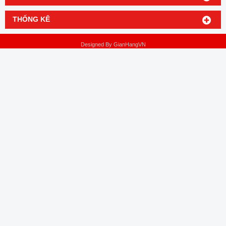
THỐNG KÊ
Designed By
GianHangVN