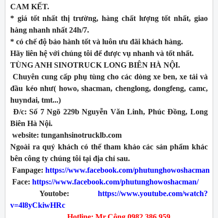
CAM KẾT.
* giá tốt nhất thị trường, hàng chất lượng tốt nhất, giao
hàng nhanh nhất 24h/7.
* có chế độ bảo hành tốt và luôn ưu đãi khách hàng.
Hãy liên hệ với chúng tôi để được vụ nhanh và tốt nhất.
TÙNG ANH SINOTRUCK LONG BIÊN HÀ NỘI.
Chuyên cung cấp phụ tùng cho các dòng xe ben, xe tải và
đầu kéo như( howo, shacman, chenglong, dongfeng, camc,
huyndai, tmt...)
Đ/c: Số 7 Ngõ 229b Nguyễn Văn Linh, Phúc Đồng, Long
Biên Hà Nội.
website: tunganhsinotrucklb.com
Ngoài ra quý khách có thể tham khảo các sản phẩm khác
bên công ty chúng tôi tại địa chỉ sau.
Fanpage:
https://www.facebook.com/phutunghowoshacman
Face:
https://www.facebook.com/phutunghowoshacman/
Youtobe:
https://www.youtube.com/watch?
v=4l8yCkiwHRc
Hotline: Mr.Công 0982.386.959