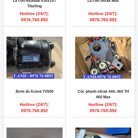
Lá côn Hyundai 430x10T
Lá côn Sitrak Max
Thường
Hotline (24/7):
Hotline (24/7):
0976.760.892
0976.760.892
Bơm lái Xcient 7V000
Cóc phanh sitrak 440, 460 TH
460 Max
Hotline (24/7):
Hotline (24/7):
0976.760.892
0976.760.892