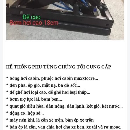
HỆ THỐNG PHỤ TÙNG CHÚNG TỐI CUNG CẤP
* bóng hơi cabin, phuộc hơi cabin maxxfocre...
* đèn pha, ốp gió, mặt nạ, ba đờ sốc...
* đế ghế hơi loại cao, đế ghế hơi loại thấp...
* bơm trợ lực lái, bơm ben...
* quạt gió điều hòa, dàn nóng, dàn lạnh, két gió, két nước...
* động cơ, hộp số...
* máy nén khí, lá côn xe trộn, bàn ép xe trộn
* bàn ép là côn, van chia hơi cho xe ben, xe tải và rơ mooc.