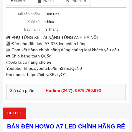
SHARE
TWEET
LINKEDIN
Mã sản phẩm :
Đèn Pha
Xuất xứ :
china
Bảo hành :
3 Tháng
🚛 PHỤ TÙNG XE TẢI NẶNG TÙNG ANH HÀ NỘI
🆙️ Đèn pha đầu kéo A7 375 led chính hãng
🆙️ Cam kết hàng chính hãng đúng chủng loại khách yêu cầu.
🚛 Ship hàng toàn Quốc
👉Alo là có hàng cho ae
Youtobe: https://youtu.be/5nn92mJQsN0
Facebook: https://bit.ly/3BvxyO1
Giá sản phẩm :
Hotline (24/7): 0976.760.892
CHI TIẾT
BÁN ĐÈN HOWO A7 LED CHÍNH HÃNG RẺ