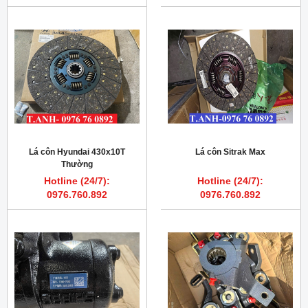
Lá côn Hyundai 430x10T
Lá côn Sitrak Max
Thường
Hotline (24/7):
Hotline (24/7):
0976.760.892
0976.760.892