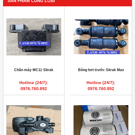
SẢN PHẨM CÙNG LOẠI
Chân máy MC11 Sitrak
Bóng hơi trước Sitrak Max
Hotline (24/7):
Hotline (24/7):
0976.760.892
0976.760.892