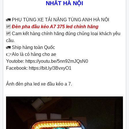
NHẤT HÀ NỘI
🚛 PHỤ TÙNG XE TẢI NẶNG TÙNG ANH HÀ NỘI
🆙️
Đèn pha đầu kéo A7 375 led chính hãng
🆙️ Cam kết hàng chính hãng đúng chủng loại khách yêu
cầu.
🚛 Ship hàng toàn Quốc
👉Alo là có hàng cho ae
Youtobe: https://youtu.be/5nn92mJQsN0
Facebook: https://bit.ly/3BvxyO1
Ảnh đèn pha led xe đầu kéo a 7.