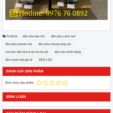
Từ khóa:
đèn pha faw led
đèn pha camc led
đèn pha auman led
đèn pha cheng long led
nơi bán đèn led rẻ tại hà hà nội
đèn led chính hãng
đèn howo led giá rẻ
ĐÈN LED
ĐÁNH GIÁ SẢN PHẨM
Bình chọn sản phẩm:
BÌNH LUẬN