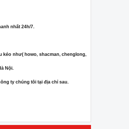
hanh nhất 24h/7.
ầu kéo như( howo, shacman, chenglong,
à Nội.
g ty chúng tôi tại địa chỉ sau.