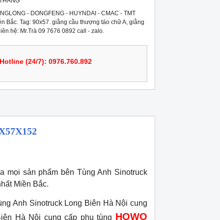
 THÁNG
NGLONG - DONGFENG - HUYNDAI - CMAC - TMT
ền Bắc. Tag: 90x57. giằng cầu thượng táo chữ A, giằng
liên hệ: Mr.Trà 09 7676 0892 call - zalo.
Hotline (24/7): 0976.760.892
X57X152
a mọi sản phẩm bên Tùng Anh Sinotruck
nhất Miền Bắc.
ùng Anh Sinotruck Long Biên Hà Nội cung
HOWO
Biên Hà Nội cung cấp phụ tùng