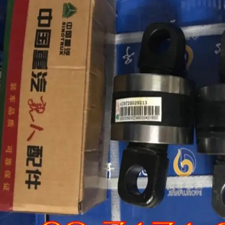
ng hơi sau cabin chenglong
LÁ CÔN HYUNDAI COUNTY BẢN 300, 14
RĂNG ÓC 35MM CHÍNH HNAGX
line (24/7): 0976.760.892
Hotline (24/7): 0976.760.892