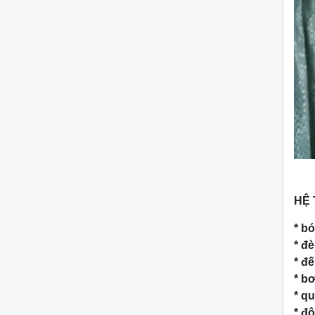
HỆ 
* b
* đè
* đế
* bơ
* qu
* độ