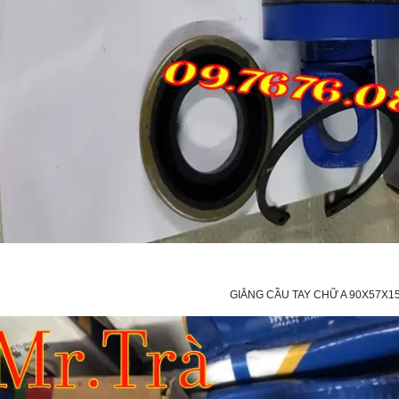
GIẰNG CẦU TAY CHỮ A 90X57X15