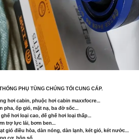
THỐNG PHỤ TÙNG CHÚNG TỐI CUNG CẤP.
óng hơi cabin, phuộc hơi cabin maxxfocre...
n pha, ốp gió, mặt nạ, ba đờ sốc...
 ghế hơi loại cao, đế ghế hơi loại thấp...
m trợ lực lái, bơm ben...
ạt gió điều hòa, dàn nóng, dàn lạnh, két gió, két nước...
ng cơ, hộp số...