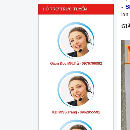
-
S
HỔ TRỢ TRỰC TUYẾN
lớn 
GI
Giám Đốc MR.Trà - 0976760892
KD MISS.Trang - 0962855591