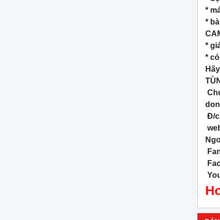
* má
* bà
CAM
* gi
* c
Hãy
TÙN
Chu
don
Đ/c
web
Ngo
Fan
Fac
You
Ho