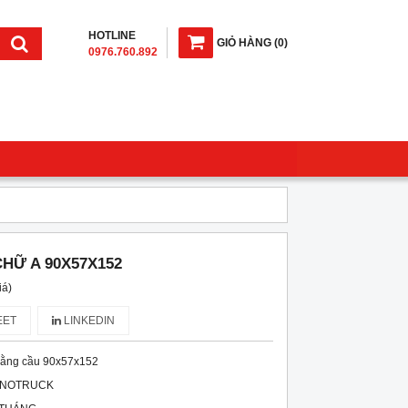
HOTLINE
GIỎ HÀNG
(
0
)
0976.760.892
HỮ A 90X57X152
iá)
ET
LINKEDIN
iằng cầu 90x57x152
INOTRUCK