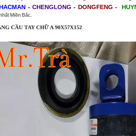
HACMAN
-
CHENGLONG
-
DONGFENG
-
HUY
nhất Miền Bắc.
ẰNG CẦU TAY CHỮ A 90X57X152