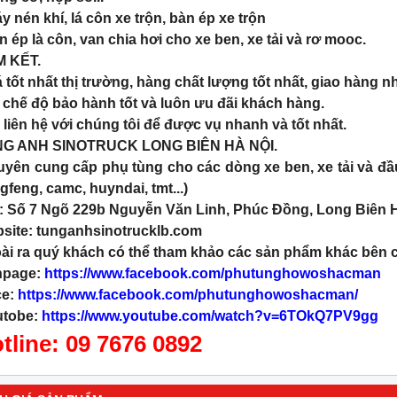
y nén khí, lá côn xe trộn, bàn ép xe trộn
n ép là côn, van chia hơi cho xe ben, xe tải và rơ mooc.
 KẾT.
á tốt nhất thị trường, hàng chất lượng tốt nhất, giao hàng n
ó chế độ bảo hành tốt và luôn ưu đãi khách hàng.
 liên hệ với chúng tôi để được vụ nhanh và tốt nhất.
G ANH SINOTRUCK LONG BIÊN HÀ NỘI.
yên cung cấp phụ tùng cho các dòng xe ben, xe tải và đ
gfeng, camc, huyndai, tmt...)
: Số 7 Ngõ 229b Nguyễn Văn Linh, Phúc Đồng, Long Biên H
site: tunganhsinotrucklb.com
ài ra quý khách có thể tham khảo các sản phẩm khác bên côn
page:
https://www.facebook.com/phutunghowoshacman
e:
https://www.facebook.com/phutunghowoshacman/
tobe:
https://www.youtube.com/watch?v=6TOkQ7PV9gg
tline: 09 7676 0892