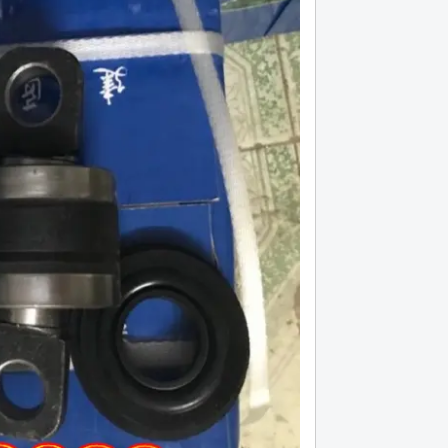
lá côn huyndai hd 120 máy d6ga bản 395,
Lá côn xe đầu kéo cheng
18 răng
Hotline (24/7): 0976.760.892
Hotline (24/7): 0976.