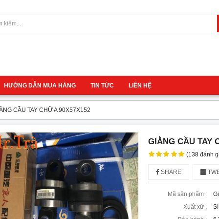
HƯỚNG DẪN MUA HÀNG
TIN TỨC
LIÊN HỆ
ẰNG CẦU TAY CHỮ A 90X57X152
GIẰNG CẦU TAY C
(138 đánh g
SHARE
TWE
Mã sản phẩm :
G
Xuất xứ :
S