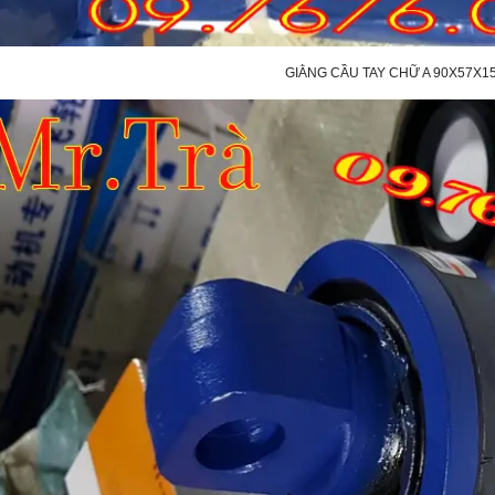
GIẰNG CẦU TAY CHỮ A 90X57X15