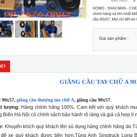
Bảo hành :
6
HOWO - SHACMAN - CHE
chính hãng và lớn nhất Mi
cầu 90x57. Mọi chi tiết xin 
Giá sản phẩm :
IẾT
GIẰNG CẦU TAY CHỮ A 90
:
90x57,
giằng cầu thượng táo chữ A
, giằng cầu 90x57.
t lượng:
Hàng chính hãng 100%. Cam kết với quý khách mu
 Biên Hà Nội có chính sách bảo hành rõ ràng và giá cả hợp lí 
e:
Khuyến khích quý khách lên sủ dụng hàng chính hãng do T
 để xe quý khách được bền hơn.Tùng Anh Sinotruck Long 