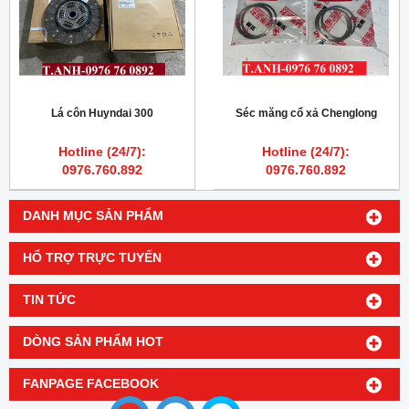
Lá côn Huyndai 300
Séc măng cổ xả Chenglong
Hotline (24/7):
Hotline (24/7):
0976.760.892
0976.760.892
DANH MỤC SẢN PHẨM
HỔ TRỢ TRỰC TUYẾN
TIN TỨC
DÒNG SẢN PHẨM HOT
FANPAGE FACEBOOK