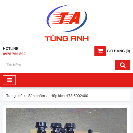
HOTLINE
GIỎ HÀNG
(
0
)
0976.760.892
Trang chủ
Sản phẩm
Hộp kích H73-5002400