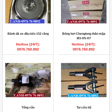
Bánh đà xe đầu kéo 152 răng
Bóng hơi Chenglong thân mập
M3-H5-H7
Hotline (24/7):
Hotline (24/7):
0976.760.892
0976.760.892
Tổng côn
Tai cứu hộ