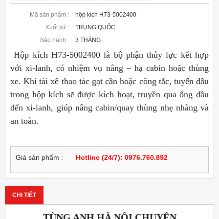
Mã sản phẩm :
hộp kích H73-5002400
Xuất xứ :
TRUNG QUỐC
Bảo hành :
3 THÁNG
Hộp kích H73-5002400 là bộ phận thủy lực kết hợp
với xi-lanh, có nhiệm vụ nâng – hạ cabin hoặc thùng
xe. Khi tài xế thao tác gạt cần hoặc công tắc, tuyến dầu
trong hộp kích sẽ được kích hoạt, truyền qua ống dầu
đến xi-lanh, giúp nâng cabin/quay thùng nhẹ nhàng và
an toàn.
Giá sản phẩm :
Hotline (24/7): 0976.760.892
CHI TIẾT
TÙNG ANH HÀ NỘI CHUYÊN