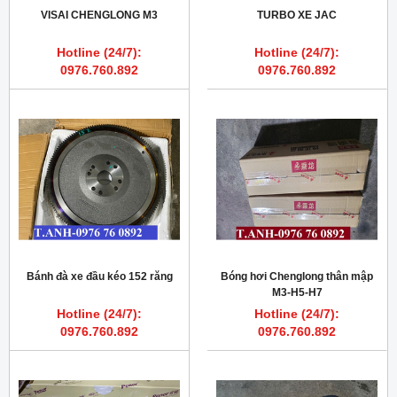
VISAI CHENGLONG M3
TURBO XE JAC
Hotline (24/7):
Hotline (24/7):
0976.760.892
0976.760.892
Bánh đà xe đầu kéo 152 răng
Bóng hơi Chenglong thân mập
M3-H5-H7
Hotline (24/7):
Hotline (24/7):
0976.760.892
0976.760.892