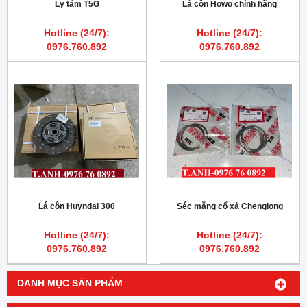
Ly tâm T5G
Lá côn Howo chính hãng
Hotline (24/7):
Hotline (24/7):
0976.760.892
0976.760.892
Lá côn Huyndai 300
Séc măng cổ xả Chenglong
Hotline (24/7):
Hotline (24/7):
0976.760.892
0976.760.892
DANH MỤC SẢN PHẨM