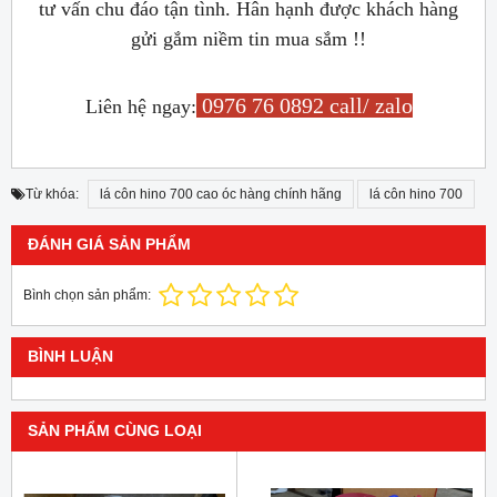
tư vấn chu đáo tận tình. Hân hạnh được khách hàng
gửi gắm niềm tin mua sắm !!
0976 76 0892 call/ zalo
Liên hệ ngay:
Từ khóa:
lá côn hino 700 cao óc hàng chính hãng
lá côn hino 700
ĐÁNH GIÁ SẢN PHẨM
Bình chọn sản phẩm:
BÌNH LUẬN
SẢN PHẨM CÙNG LOẠI