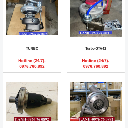
TURBO
Turbo GTA42
Hotline (24/7):
Hotline (24/7):
0976.760.892
0976.760.892