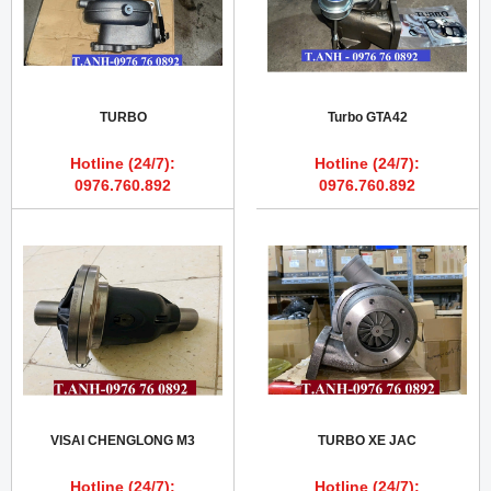
TURBO
Turbo GTA42
Hotline (24/7):
Hotline (24/7):
0976.760.892
0976.760.892
VISAI CHENGLONG M3
TURBO XE JAC
Hotline (24/7):
Hotline (24/7):