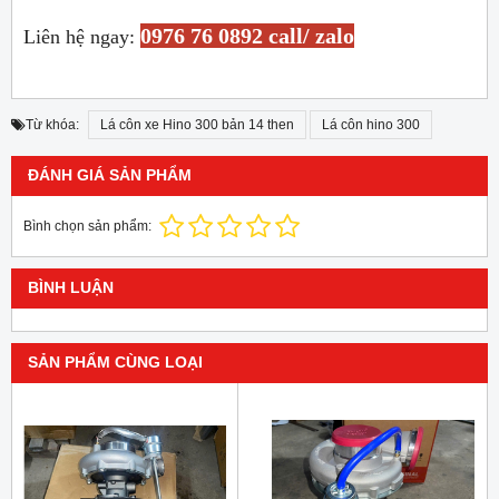
0976 76 0892 call/ zalo
Liên hệ ngay:
Từ khóa:
Lá côn xe Hino 300 bản 14 then
Lá côn hino 300
ĐÁNH GIÁ SẢN PHẨM
Bình chọn sản phẩm:
BÌNH LUẬN
SẢN PHẨM CÙNG LOẠI