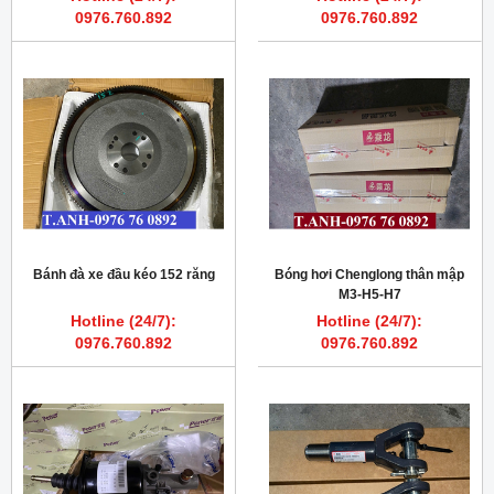
0976.760.892
0976.760.892
Bánh đà xe đầu kéo 152 răng
Bóng hơi Chenglong thân mập
M3-H5-H7
Hotline (24/7):
Hotline (24/7):
0976.760.892
0976.760.892