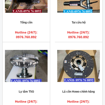
Tổng côn
Tai cứu hộ
Hotline (24/7):
Hotline (24/7):
0976.760.892
0976.760.892
Ly tâm T5G
Lá côn Howo chính hãng
Hotline (24/7):
Hotline (24/7):