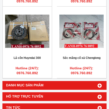
0976.760.892
0976.760.892
Lá côn Huyndai 300
Séc măng cổ xả Chenglong
Hotline (24/7):
Hotline (24/7):
0976.760.892
0976.760.892
DANH MỤC SẢN PHẨM
HỔ TRỢ TRỰC TUYẾN
TIN TỨC