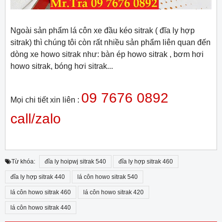
Ngoài sản phẩm lá côn xe đầu kéo sitrak ( đĩa ly hợp
sitrak) thì chúng tôi còn rất nhiều sản phẩm liên quan đến
dòng xe howo sitrak như: bàn ép howo sitrak , bơm hơi
howo sitrak, bóng hơi sitrak...
09 7676 0892
Mọi chi tiết xin liên :
call/zalo
Từ khóa:
đĩa ly hoipwj sitrak 540
đĩa ly hợp sitrak 460
đĩa ly hợp sitrak 440
lá côn howo sitrak 540
lá côn howo sitrak 460
lá côn howo sitrak 420
lá côn howo sitrak 440