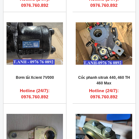
0976.760.892
0976.760.892
Bơm lái Xcient 7V000
Cóc phanh sitrak 440, 460 TH
460 Max
Hotline (24/7):
Hotline (24/7):
0976.760.892
0976.760.892