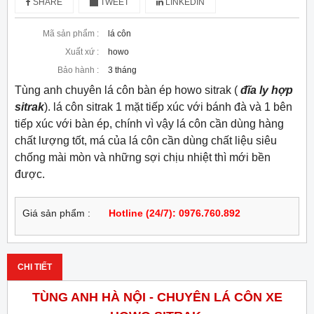
SHARE
TWEET
LINKEDIN
Mã sản phẩm :
lá côn
Xuất xứ :
howo
Bảo hành :
3 tháng
Tùng anh chuyên lá côn bàn ép howo sitrak (
đĩa ly hợp
sitrak
). lá côn sitrak 1 mặt tiếp xúc với bánh đà và 1 bên
tiếp xúc với bàn ép, chính vì vậy lá côn cần dùng hàng
chất lượng tốt, má của lá côn cần dùng chất liệu siêu
chống mài mòn và những sợi chịu nhiệt thì mới bền
được.
Giá sản phẩm :
Hotline (24/7): 0976.760.892
CHI TIẾT
TÙNG ANH HÀ NỘI - CHUYÊN LÁ CÔN XE