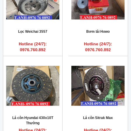
Lọc Weichai 3557
Bơm lái Howo
Hotline (24/7):
Hotline (24/7):
0976.760.892
0976.760.892
Lá côn Hyundai 430x10T
Lá côn Sitrak Max
Thường
Hotline (24/7):
Hotline (24/7):