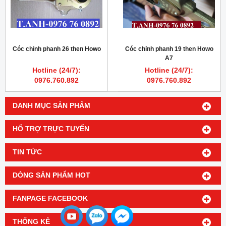
Cóc chỉnh phanh 26 then Howo
Cóc chỉnh phanh 19 then Howo
A7
Hotline (24/7):
Hotline (24/7):
0976.760.892
0976.760.892
DANH MỤC SẢN PHẨM
HỔ TRỢ TRỰC TUYẾN
TIN TỨC
DÒNG SẢN PHẨM HOT
FANPAGE FACEBOOK
THỐNG KÊ