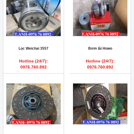
Lọc Weichai 3557
Bơm lái Howo
Hotline (24/7):
Hotline (24/7):
0976.760.892
0976.760.892