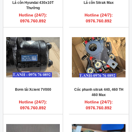
Lá côn Hyundai 430x10T
Lá côn Sitrak Max
Thường
Hotline (24/7):
Hotline (24/7):
0976.760.892
0976.760.892
Bơm lái Xcient 7V000
Cóc phanh sitrak 440, 460 TH
460 Max
Hotline (24/7):
Hotline (24/7):
0976.760.892
0976.760.892