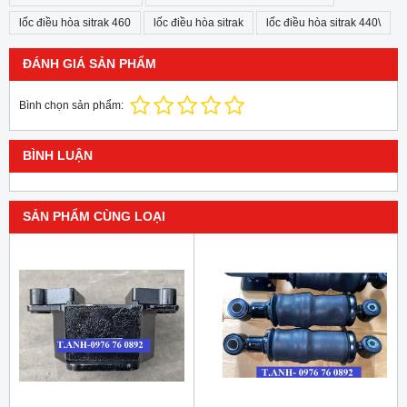
lốc điều hòa sitrak 460
lốc điều hòa sitrak
lốc điều hòa sitrak 440\
ĐÁNH GIÁ SẢN PHẨM
Bình chọn sản phẩm:
BÌNH LUẬN
SẢN PHẨM CÙNG LOẠI