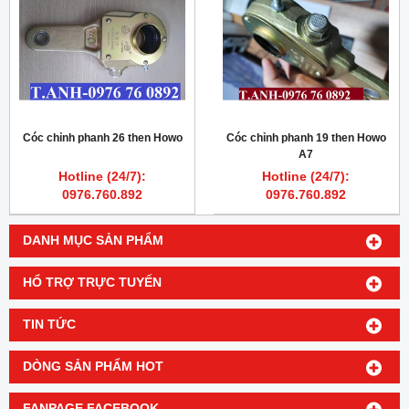
Cóc chỉnh phanh 26 then Howo
Cóc chỉnh phanh 19 then Howo
A7
Hotline (24/7):
Hotline (24/7):
0976.760.892
0976.760.892
DANH MỤC SẢN PHẨM
HỔ TRỢ TRỰC TUYẾN
TIN TỨC
DÒNG SẢN PHẨM HOT
FANPAGE FACEBOOK