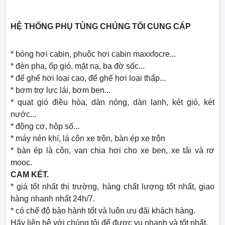
HỆ THỐNG PHỤ TÙNG CHÚNG TỐI CUNG CẤP
* bóng hơi cabin, phuộc hơi cabin maxxfocre...
* đèn pha, ốp gió, mặt nạ, ba đờ sốc...
* đế ghế hơi loại cao, đế ghế hơi loại thấp...
* bơm trợ lực lái, bơm ben...
* quạt gió điều hòa, dàn nóng, dàn lạnh, két gió, két
nước...
* động cơ, hộp số...
* máy nén khí, lá côn xe trộn, bàn ép xe trộn
* bàn ép là côn, van chia hơi cho xe ben, xe tải và rơ
mooc.
CAM KẾT.
* giá tốt nhất thị trường, hàng chất lượng tốt nhất, giao
hàng nhanh nhất 24h/7.
* có chế độ bảo hành tốt và luôn ưu đãi khách hàng.
Hãy liên hệ với chúng tôi để được vụ nhanh và tốt nhất.