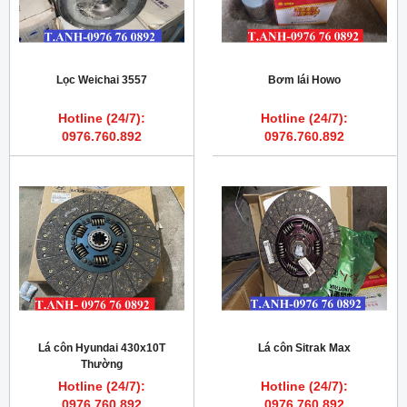
Lọc Weichai 3557
Bơm lái Howo
Hotline (24/7):
Hotline (24/7):
0976.760.892
0976.760.892
Lá côn Hyundai 430x10T
Lá côn Sitrak Max
Thường
Hotline (24/7):
Hotline (24/7):
0976.760.892
0976.760.892