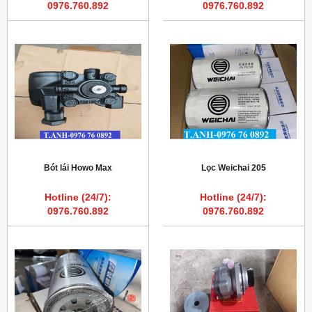
0976.760.892
0976.760.892
Bót lái Howo Max
Lọc Weichai 205
Hotline (24/7):
Hotline (24/7):
0976.760.892
0976.760.892