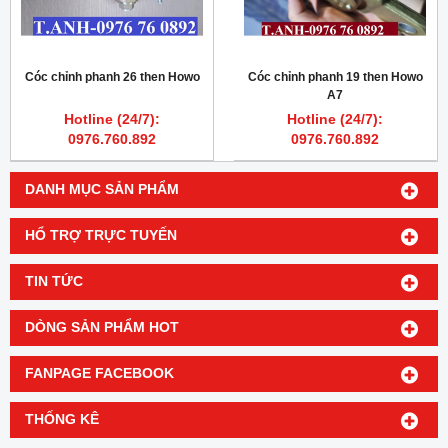
Cóc chỉnh phanh 26 then Howo
Cóc chỉnh phanh 19 then Howo
A7
Hotline (24/7):
Hotline (24/7):
0976.760.892
0976.760.892
DANH MỤC SẢN PHẨM
HỔ TRỢ TRỰC TUYẾN
TIN TỨC
DÒNG SẢN PHẨM HOT
FANPAGE FACEBOOK
THỐNG KÊ