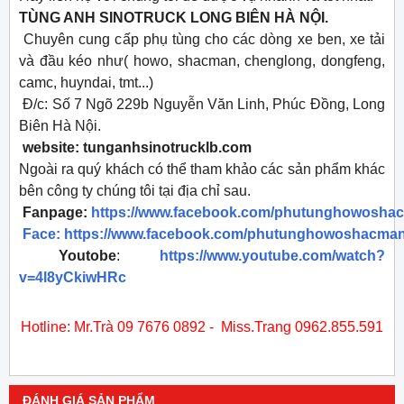
TÙNG ANH SINOTRUCK LONG BIÊN HÀ NỘI.
Chuyên cung cấp phụ tùng cho các dòng xe ben, xe tải
và đầu kéo như( howo, shacman, chenglong, dongfeng,
camc, huyndai, tmt...)
Đ/c: Số 7 Ngõ 229b Nguyễn Văn Linh, Phúc Đồng, Long
Biên Hà Nội.
website: tunganhsinotrucklb.com
Ngoài ra quý khách có thể tham khảo các sản phẩm khác
bên công ty chúng tôi tại địa chỉ sau.
Fanpage:
https://www.facebook.com/phutunghowosha
Face:
https://www.facebook.com/phutunghowoshacman
Youtobe
:
https://www.youtube.com/watch?
v=4l8yCkiwHRc
​Hotline: Mr.Trà 09 7676 0892 - Miss.Trang 0962.855.591
ĐÁNH GIÁ SẢN PHẨM