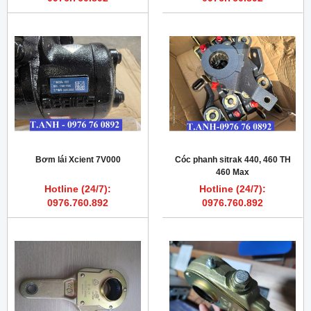
Bơm lái Xcient 7V000
Cóc phanh sitrak 440, 460 TH
460 Max
Hotline (24/7):
Hotline (24/7):
0976.760.892
0976.760.892