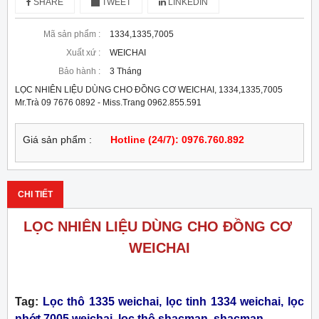
SHARE
TWEET
LINKEDIN
Mã sản phẩm :
1334,1335,7005
Xuất xứ :
WEICHAI
Bảo hành :
3 Tháng
LỌC NHIÊN LIỆU DÙNG CHO ĐỒNG CƠ WEICHAI, 1334,1335,7005
Mr.Trà 09 7676 0892 - Miss.Trang 0962.855.591
Giá sản phẩm :
Hotline (24/7): 0976.760.892
CHI TIẾT
LỌC NHIÊN LIỆU DÙNG CHO ĐỒNG CƠ
WEICHAI
Tag:
Lọc thô 1335 weichai, lọc tinh 1334 weichai, lọc
nhớt 7005 weichai, lọc thô shacman, shacman