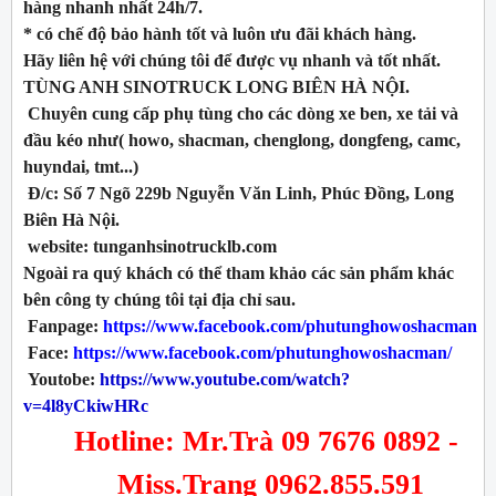
hàng nhanh nhất 24h/7.
* có chế độ bảo hành tốt và luôn ưu đãi khách hàng.
Hãy liên hệ với chúng tôi để được vụ nhanh và tốt nhất.
TÙNG ANH SINOTRUCK LONG BIÊN HÀ NỘI.
Chuyên cung cấp phụ tùng cho các dòng xe ben, xe tải và
đầu kéo như( howo, shacman, chenglong, dongfeng, camc,
huyndai, tmt...)
Đ/c: Số 7 Ngõ 229b Nguyễn Văn Linh, Phúc Đồng, Long
Biên Hà Nội.
website: tunganhsinotrucklb.com
Ngoài ra quý khách có thể tham khảo các sản phẩm khác
bên công ty chúng tôi tại địa chỉ sau.
Fanpage:
https://www.facebook.com/phutunghowoshacman
Face:
https://www.facebook.com/phutunghowoshacman/
Youtobe:
https://www.youtube.com/watch?
v=4l8yCkiwHRc
Hotline: Mr.Trà 09 7676 0892 -
Miss.Trang 0962.855.591