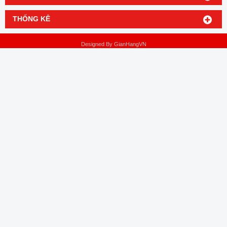
THỐNG KÊ
Designed By
GianHangVN