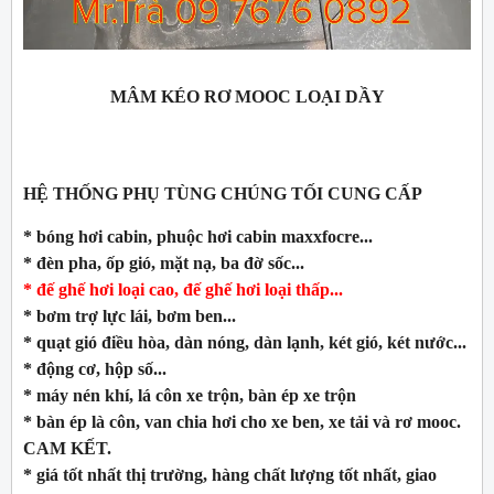
MÂM KÉO RƠ MOOC LOẠI DẦY
HỆ THỐNG PHỤ TÙNG CHÚNG TỐI CUNG CẤP
* bóng hơi cabin, phuộc hơi cabin maxxfocre...
* đèn pha, ốp gió, mặt nạ, ba đờ sốc...
* đế ghế hơi loại cao, đế ghế hơi loại thấp...
* bơm trợ lực lái, bơm ben...
* quạt gió điều hòa, dàn nóng, dàn lạnh, két gió, két nước...
* động cơ, hộp số...
* máy nén khí, lá côn xe trộn, bàn ép xe trộn
* bàn ép là côn, van chia hơi cho xe ben, xe tải và rơ mooc.
CAM KẾT.
* giá tốt nhất thị trường, hàng chất lượng tốt nhất, giao