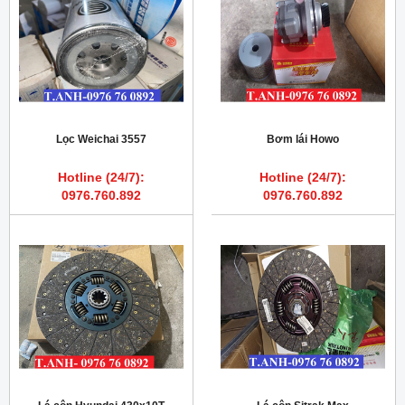
Lọc Weichai 3557
Bơm lái Howo
Hotline (24/7):
Hotline (24/7):
0976.760.892
0976.760.892