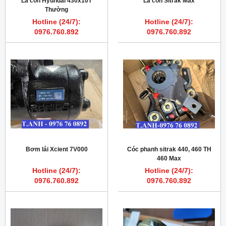
Lá côn Hyundai 430x10T
Lá côn Sitrak Max
Thường
Hotline (24/7):
Hotline (24/7):
0976.760.892
0976.760.892
Bơm lái Xcient 7V000
Cóc phanh sitrak 440, 460 TH
460 Max
Hotline (24/7):
Hotline (24/7):
0976.760.892
0976.760.892