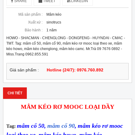
SHARE
TWEET
LINKEDIN
Mã sản phẩm :
Mâm kéo
Xuất xứ :
sinotrucs
Bảo hành :
1 năm
HOWO - SHACMAN - CHENGLONG - DONGFENG - HUYNDAI - CMAC -
TMT. Tag: mâm cổ 50, mâm cổ 90, mâm kéo rơ mooc loại theo xe, mâm
kéo howo, mâm kéo chenglong, mâm kéo camc. Mr.Trà 09 7676 0892 -
Miss.Trang 0962.855.591
Giá sản phẩm :
Hotline (24/7): 0976.760.892
CHI TIẾT
MÂM KÉO RƠ MOOC LOẠI DẦY
mâm cổ 50,
mâm cổ 90
, mâm kéo rơ mooc
Tag
:
loại theo xe, mâm kéo howo, mâm kéo