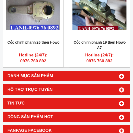
Cóc chỉnh phanh 26 then Howo
Cóc chỉnh phanh 19 then Howo
A7
Hotline (24/7):
Hotline (24/7):
0976.760.892
0976.760.892
DANH MỤC SẢN PHẨM
HỔ TRỢ TRỰC TUYẾN
TIN TỨC
DÒNG SẢN PHẨM HOT
FANPAGE FACEBOOK