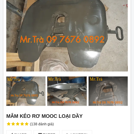
MÂM KÉO RƠ MOOC LOẠI DẦY
(138 đánh giá)