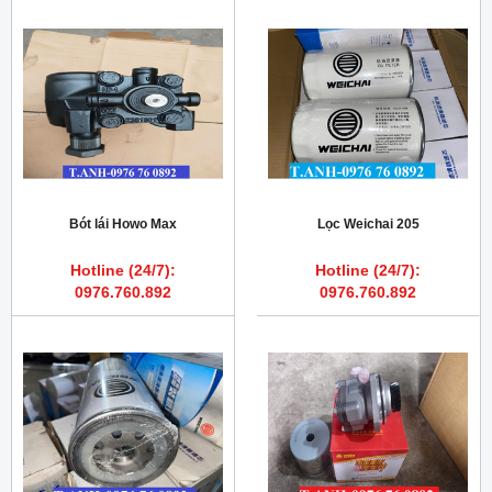
Bót lái Howo Max
Lọc Weichai 205
Hotline (24/7):
Hotline (24/7):
0976.760.892
0976.760.892