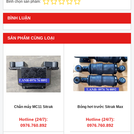
Bình chọn sản phẩm:
BÌNH LUẬN
SẢN PHẨM CÙNG LOẠI
Chân máy MC11 Sitrak
Bóng hơi trước Sitrak Max
Hotline (24/7):
Hotline (24/7):
0976.760.892
0976.760.892