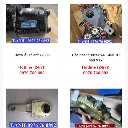
Bơm lái Xcient 7V000
Cóc phanh sitrak 440, 460 TH
460 Max
Hotline (24/7):
Hotline (24/7):
0976.760.892
0976.760.892