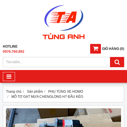
HOTLINE
GIỎ HÀNG
(
0
)
0976.760.892
Trang chủ
Sản phẩm
PHỤ TÙNG XE HOWO
MÔ TƠ GẠT MƯA CHENGLONG H7 ĐẦU KÉO