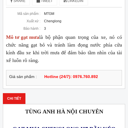
SHARE
TWEET
LINKEDIN
Mã sản phẩm :
MTGM
Xuất xứ :
Chenglong
Bảo hành :
3
Mô tơ gạt mưa
là bộ phận quan trọng của xe, nó có
chức năng gạt bỏ và tránh làm đọng nước phía cửa
kính đầu xe khi trời mưa để đảm bảo tầm nhìn của tài
xế luôn rõ ràng.
Giá sản phẩm :
Hotline (24/7): 0976.760.892
CHI TIẾT
TÙNG ANH HÀ NỘI CHUYÊN