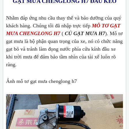
GẠT MƯA CHENGLONG H7 ĐẦU KÉO
Nhằm đáp ứng nhu cầu thay thế và bảo dưỡng của quý
khách hàng. Chúng tôi đã nhập trực tiếp
MÔ TƠ GẠT
MƯA CHENGLONG H7
(
CỦ GẠT MƯA H7
). Mô tơ
gạt mưa là bộ phận quan trọng của xe, nó có chức năng
gạt bỏ và tránh làm đọng nước phía cửa kính đầu xe
khi trời mưa để đảm bảo tầm nhìn của tài xế luôn rõ
ràng.
Ảnh mô tơ gạt mưa chenglong h7