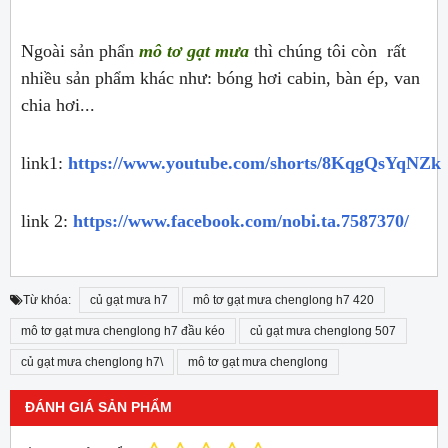
Ngoài sản phẩn
mô tơ gạt mưa
thì chúng tôi còn rất
nhiều sản phẩm khác như: bóng hơi cabin, bàn ép, van
chia hơi...
link1:
https://www.youtube.com/shorts/8KqgQsYqNZk
link 2:
https://www.facebook.com/nobi.ta.7587370/
Từ khóa:
củ gạt mưa h7
mô tơ gạt mưa chenglong h7 420
mô tơ gạt mưa chenglong h7 đầu kéo
củ gạt mưa chenglong 507
củ gạt mưa chenglong h7\
mô tơ gạt mưa chenglong
ĐÁNH GIÁ SẢN PHẨM