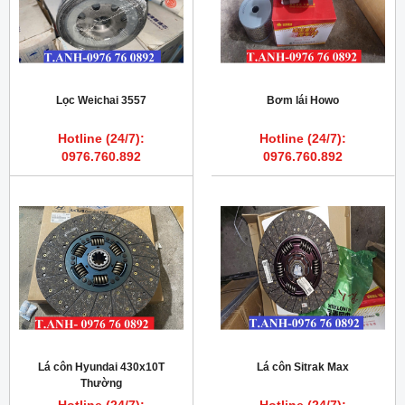
Lọc Weichai 3557
Bơm lái Howo
Hotline (24/7):
Hotline (24/7):
0976.760.892
0976.760.892
Lá côn Hyundai 430x10T
Lá côn Sitrak Max
Thường