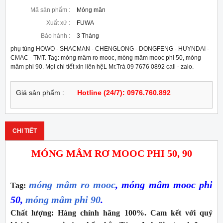
Mã sản phẩm :
Móng mân
Xuất xứ :
FUWA
Bảo hành :
3 Tháng
phụ tùng HOWO - SHACMAN - CHENGLONG - DONGFENG - HUYNDAI -
CMAC - TMT. Tag: móng mâm ro mooc, móng mâm mooc phi 50, móng
mâm phi 90. Mọi chi tiết xin liên hệL Mr.Trà 09 7676 0892 call - zalo.
Giá sản phẩm :
Hotline (24/7): 0976.760.892
CHI TIẾT
MÓNG MÂM RƠ MOOC PHI 50, 90
móng mâm ro mooc
, móng mâm mooc phi
Tag:
50,
móng mâm phi 90
.
Chất lượng:
Hàng chính hãng 100%. Cam kết với quý