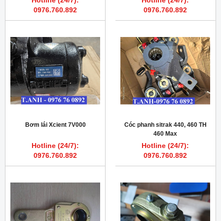
Hotline (24/7):
Hotline (24/7):
0976.760.892
0976.760.892
Bơm lái Xcient 7V000
Cóc phanh sitrak 440, 460 TH
460 Max
Hotline (24/7):
Hotline (24/7):
0976.760.892
0976.760.892