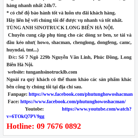
hàng nhanh nhất 24h/7.
* có chế độ bảo hành tốt và luôn ưu đãi khách hàng.
Hãy liên hệ với chúng tôi để được vụ nhanh và tốt nhất.
TÙNG ANH SINOTRUCK LONG BIÊN HÀ NỘI.
Chuyên cung cấp phụ tùng cho các dòng xe ben, xe tải và
đầu kéo như( howo, shacman, chenglong, dongfeng, camc,
huyndai, tmt...)
Đ/c: Số 7 Ngõ 229b Nguyễn Văn Linh, Phúc Đồng, Long
Biên Hà Nội.
website: tunganhsinotrucklb.com
Ngoài ra quý khách có thể tham khảo các sản phẩm khác
bên công ty chúng tôi tại địa chỉ sau.
Fanpage:
https://www.facebook.com/phutunghowoshacman
Face:
https://www.facebook.com/phutunghowoshacman/
Youtobe:
https://www.youtube.com/watch?
v=6TOkQ7PV9gg
Hotline: 09 7676 0892