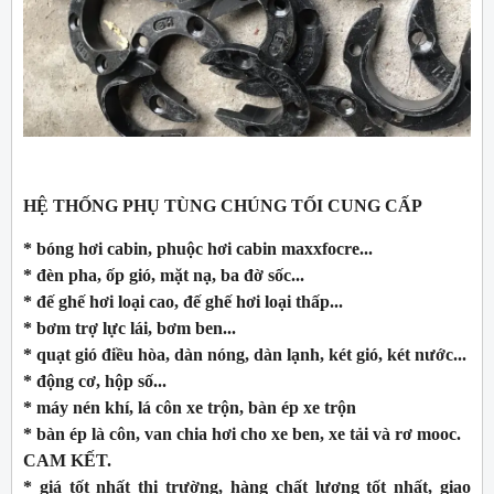
HỆ THỐNG PHỤ TÙNG CHÚNG TỐI CUNG CẤP
* bóng hơi cabin, phuộc hơi cabin maxxfocre...
* đèn pha, ốp gió, mặt nạ, ba đờ sốc...
* đế ghế hơi loại cao, đế ghế hơi loại thấp...
* bơm trợ lực lái, bơm ben...
* quạt gió điều hòa, dàn nóng, dàn lạnh, két gió, két nước...
* động cơ, hộp số...
* máy nén khí, lá côn xe trộn, bàn ép xe trộn
* bàn ép là côn, van chia hơi cho xe ben, xe tải và rơ mooc.
CAM KẾT.
* giá tốt nhất thị trường, hàng chất lượng tốt nhất, giao