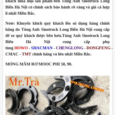
khách mua mọi sản phẩm bên Tùng Anh Sinotruck Long
Biên Hà Nội có chính sách bảo hành rõ ràng và giá cả hợp
lí nhất Miền Bắc.
Note:
Khuyến khích quý khách lên sủ dụng hàng chính
hãng do Tùng Anh Sinotruck Long Biên Hà Nội cung cấp
để xe quý khách được bền hơn.Tùng Anh Sinotruck Long
Biên Hà Nội cung cấp phụ
tùng
HOWO
-
SHACMAN
-
CHENGLONG
-
DONGFENG
-
CMAC -
TMT
chính hãng và lớn nhất Miền Bắc.
MÓNG MÂM RƠ MOOC PHI 50, 90
.