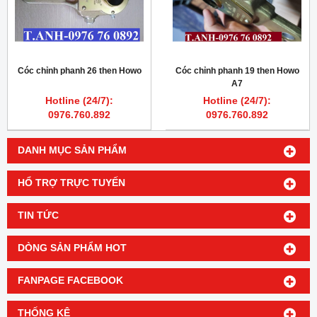
Cóc chỉnh phanh 26 then Howo
Cóc chỉnh phanh 19 then Howo
A7
Hotline (24/7):
Hotline (24/7):
0976.760.892
0976.760.892
DANH MỤC SẢN PHẨM
HỔ TRỢ TRỰC TUYẾN
TIN TỨC
DÒNG SẢN PHẨM HOT
FANPAGE FACEBOOK
THỐNG KÊ