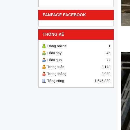
FANPAGE FACEBOOK
THỐNG KÊ
Đang online
1
Hôm nay
45
Hôm qua
77
Trong tuần
3,178
Trong tháng
3,939
Tổng cộng
1,646,839