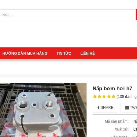
HƯỚNG DẪN MUA HÀNG
TIN TỨC
LIÊN HỆ
Nắp bơm hơi h7
(138 đánh g
SHARE
TWE
Mã sản phẩm :
N
Xuất xứ :
C