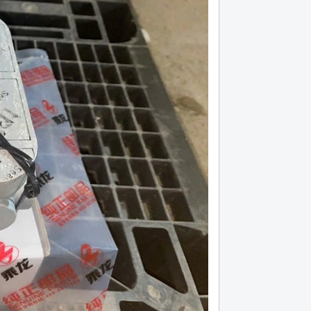
lá côn huyndai hd 120 máy d6ga bản 395,
Lá côn xe đầu kéo cheng
18 răng
Hotline (24/7): 0976.760.892
Hotline (24/7): 0976.