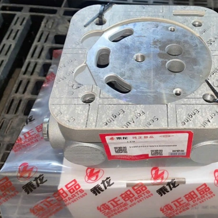
ng hơi sau cabin chenglong
LÁ CÔN HYUNDAI COUNTY BẢN 300, 14
RĂNG ÓC 35MM CHÍNH HNAGX
line (24/7): 0976.760.892
Hotline (24/7): 0976.760.892