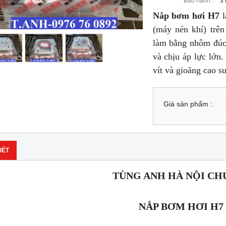
Bảo hành :
3 
Nắp bơm hơi H7
l
(máy nén khí) trê
làm bằng nhôm đúc 
và chịu áp lực lớn
vít và gioăng cao su
Giá sản phẩm :
IẾT
TÙNG ANH HÀ NỘI CH
NẮP BƠM HƠI H7