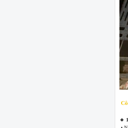
Cô
🔹 
• Nắ