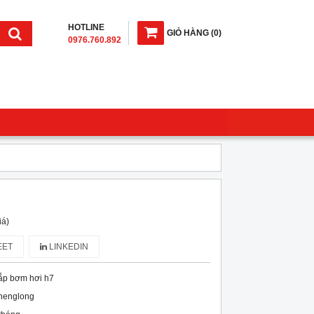
HOTLINE
GIỎ HÀNG
(
0
)
0976.760.892
iá)
ET
LINKEDIN
ắp bơm hơi h7
henglong