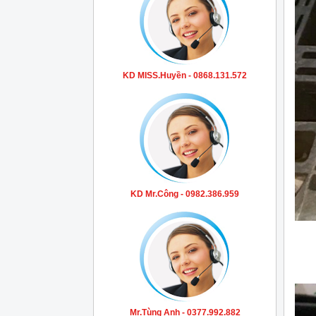
KD MISS.Huyền - 0868.131.572
KD Mr.Công - 0982.386.959
Mr.Tùng Anh - 0377.992.882