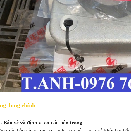
ng dụng chính
1. Bảo vệ và định vị cơ cấu bên trong
p giúp bảo vệ piston, xy-lanh, van hút – van xả khỏi bụi bẩ