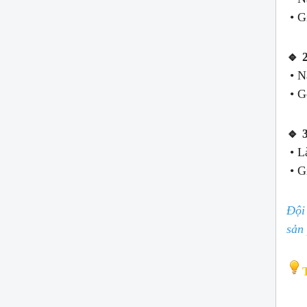
• Gi
🔹 
• N
• G
🔹 
• Là
• Gi
Đội
sản