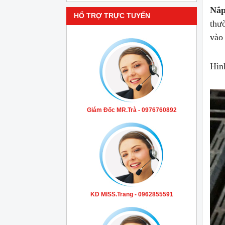
Nắp
HỔ TRỢ TRỰC TUYẾN
thư
vào 
Hìn
Giám Đốc MR.Trà - 0976760892
KD MISS.Trang - 0962855591