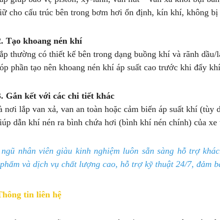
ữ cho cấu trúc bên trong bơm hơi ổn định, kín khí, không bị 
2. Tạo khoang nén khí
ắp thường có thiết kế bên trong dạng buồng khí và rãnh dầu/
óp phần tạo nên khoang nén khí áp suất cao trước khi đẩy khí
3. Gắn kết với các chi tiết khác
 nơi lắp van xả, van an toàn hoặc cảm biến áp suất khí (tùy 
úp dẫn khí nén ra bình chứa hơi (bình khí nén chính) của xe t
 ngũ nhân viên giàu kinh nghiệm luôn sẵn sàng hỗ trợ khá
 phẩm và dịch vụ chất lượng cao, hỗ trợ kỹ thuật 24/7, đảm b
Thông tin liên hệ