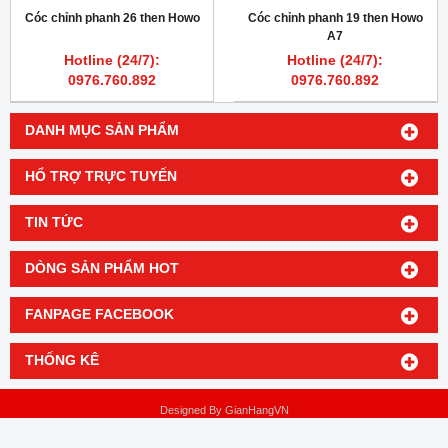
Cóc chỉnh phanh 26 then Howo
Cóc chỉnh phanh 19 then Howo
A7
Hotline (24/7):
Hotline (24/7):
0976.760.892
0976.760.892
DANH MỤC SẢN PHẨM
HỔ TRỢ TRỰC TUYẾN
TIN TỨC
DÒNG SẢN PHẨM HOT
FANPAGE FACEBOOK
THỐNG KÊ
Designed By
GianHangVN