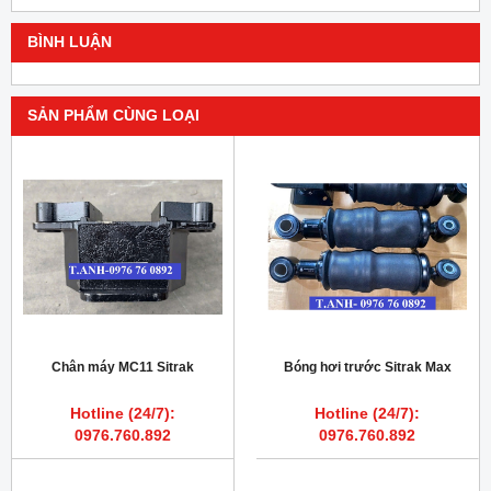
BÌNH LUẬN
SẢN PHẨM CÙNG LOẠI
Chân máy MC11 Sitrak
Bóng hơi trước Sitrak Max
Hotline (24/7):
Hotline (24/7):
0976.760.892
0976.760.892