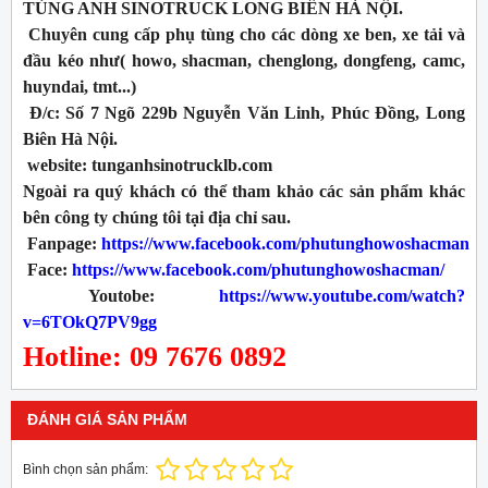
TÙNG ANH SINOTRUCK LONG BIÊN HÀ NỘI.
Chuyên cung cấp phụ tùng cho các dòng xe ben, xe tải và
đầu kéo như( howo, shacman, chenglong, dongfeng, camc,
huyndai, tmt...)
Đ/c: Số 7 Ngõ 229b Nguyễn Văn Linh, Phúc Đồng, Long
Biên Hà Nội.
website: tunganhsinotrucklb.com
Ngoài ra quý khách có thể tham khảo các sản phẩm khác
bên công ty chúng tôi tại địa chỉ sau.
Fanpage:
https://www.facebook.com/phutunghowoshacman
Face:
https://www.facebook.com/phutunghowoshacman/
Youtobe:
https://www.youtube.com/watch?
v=6TOkQ7PV9gg
Hotline: 09 7676 0892
ĐÁNH GIÁ SẢN PHẨM
Bình chọn sản phẩm: