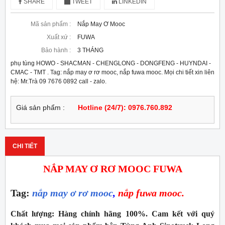
SHARE
TWEET
LINKEDIN
Mã sản phẩm :
Nắp May Ơ Mooc
Xuất xứ :
FUWA
Bảo hành :
3 THÁNG
phụ tùng HOWO - SHACMAN - CHENGLONG - DONGFENG - HUYNDAI -
CMAC - TMT . Tag: nắp may ơ rơ mooc, nắp fuwa mooc. Mọi chi tiết xin liên
hệ: Mr.Trà 09 7676 0892 call - zalo.
Giá sản phẩm :
Hotline (24/7): 0976.760.892
CHI TIẾT
NẮP MAY Ơ RƠ MOOC FUWA
Tag:
nắp may ơ rơ mooc
,
nắp fuwa mooc.
Chất lượng:
Hàng chính hãng 100%. Cam kết với quý