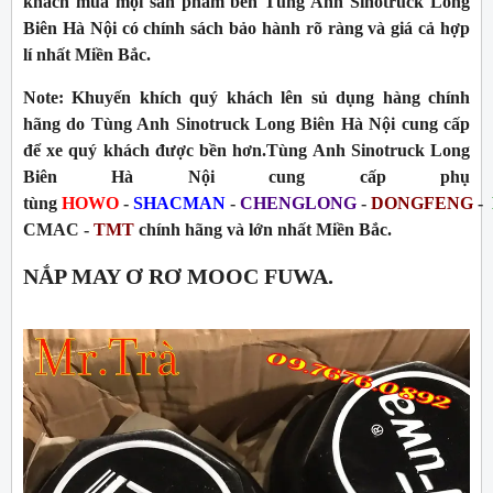
khách mua mọi sản phẩm bên Tùng Anh Sinotruck Long
Biên Hà Nội có chính sách bảo hành rõ ràng và giá cả hợp
lí nhất Miền Bắc.
Note:
Khuyến khích quý khách lên sủ dụng hàng chính
hãng do Tùng Anh Sinotruck Long Biên Hà Nội cung cấp
để xe quý khách được bền hơn.Tùng Anh Sinotruck Long
Biên Hà Nội cung cấp phụ
tùng
HOWO
-
SHACMAN
-
CHENGLONG
-
DONGFENG
-
CMAC -
TMT
chính hãng và lớn nhất Miền Bắc.
NẮP MAY Ơ RƠ MOOC FUWA.