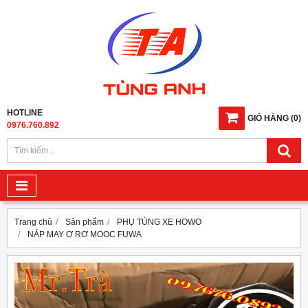
HOTLINE
GIỎ HÀNG
(
0
)
0976.760.892
Trang chủ
Sản phẩm
PHỤ TÙNG XE HOWO
NẮP MAY Ơ RƠ MOOC FUWA