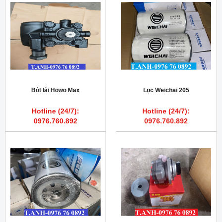
Bót lái Howo Max
Lọc Weichai 205
Hotline (24/7):
Hotline (24/7):
0976.760.892
0976.760.892