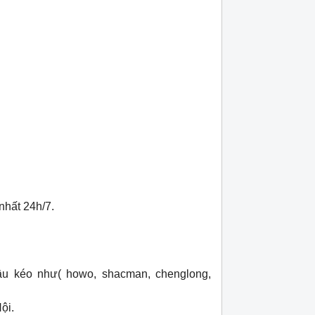
 nhất 24h/7.
ầu kéo như( howo, shacman, chenglong,
lá côn huyndai hd 120 máy d6ga bản 395,
Lá côn xe đầu kéo cheng
18 răng
Hotline (24/7): 0976.760.892
Hotline (24/7): 0976.
ội.