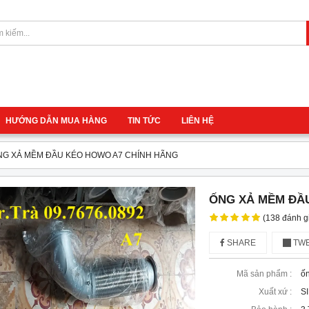
HƯỚNG DẪN MUA HÀNG
TIN TỨC
LIÊN HỆ
NG XẢ MỀM ĐẦU KÉO HOWO A7 CHÍNH HÃNG
ỐNG XẢ MỀM ĐẦ
(138 đánh g
SHARE
TWE
Mã sản phẩm :
ố
Xuất xứ :
S