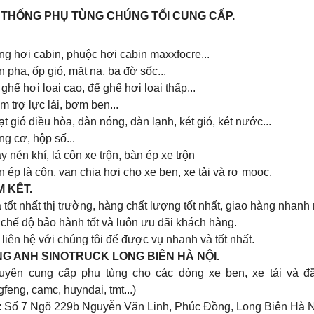
THỐNG PHỤ TÙNG CHÚNG TỐI CUNG CẤP.
ng hơi cabin, phuộc hơi cabin maxxfocre...
n pha, ốp gió, mặt nạ, ba đờ sốc...
 ghế hơi loại cao, đế ghế hơi loại thấp...
m trợ lực lái, bơm ben...
ạt gió điều hòa, dàn nóng, dàn lạnh, két gió, két nước...
ng cơ, hộp số...
y nén khí, lá côn xe trộn, bàn ép xe trộn
n ép là côn, van chia hơi cho xe ben, xe tải và rơ mooc.
 KẾT.
á tốt nhất thị trường, hàng chất lượng tốt nhất, giao hàng nhanh
 chế độ bảo hành tốt và luôn ưu đãi khách hàng.
liên hệ với chúng tôi để được vụ nhanh và tốt nhất.
G ANH SINOTRUCK LONG BIÊN HÀ NỘI.
yên cung cấp phụ tùng cho các dòng xe ben, xe tải và đ
ng hơi sau cabin chenglong
LÁ CÔN HYUNDAI COUNTY BẢN 300, 14
RĂNG ÓC 35MM CHÍNH HNAGX
feng, camc, huyndai, tmt...)
line (24/7): 0976.760.892
Hotline (24/7): 0976.760.892
: Số 7 Ngõ 229b Nguyễn Văn Linh, Phúc Đồng, Long Biên Hà N