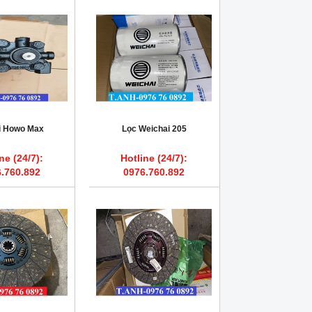
ái Howo Max
Lọc Weichai 205
ne (24/7):
Hotline (24/7):
.760.892
0976.760.892