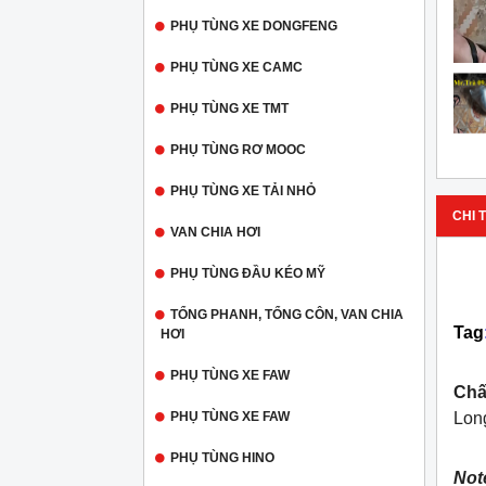
PHỤ TÙNG XE DONGFENG
PHỤ TÙNG XE CAMC
PHỤ TÙNG XE TMT
PHỤ TÙNG RƠ MOOC
PHỤ TÙNG XE TẢI NHỎ
CHI T
VAN CHIA HƠI
PHỤ TÙNG ĐẦU KÉO MỸ
TỔNG PHANH, TỔNG CÔN, VAN CHIA
Tag
HƠI
PHỤ TÙNG XE FAW
Chấ
PHỤ TÙNG XE FAW
Long
PHỤ TÙNG HINO
Not