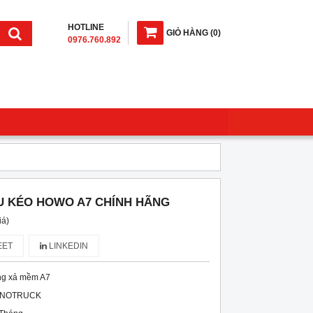
HOTLINE
GIỎ HÀNG
(
0
)
0976.760.892
U KÉO HOWO A7 CHÍNH HÃNG
iá)
ET
LINKEDIN
ng xả mềm A7
INOTRUCK