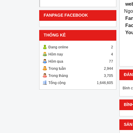
web
Ngoà
FANPAGE FACEBOOK
Fa
Fa
You
THỐNG KÊ
Đang online
2
Hôm nay
4
Hôm qua
77
Trong tuần
2,944
ĐÁN
Trong tháng
3,705
Tổng cộng
1,646,605
Bình 
BÌN
SẢN