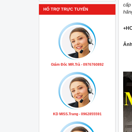
cấp
HỔ TRỢ TRỰC TUYẾN
hãng
+HO
Ảnh
Giám Đốc MR.Trà - 0976760892
KD MISS.Trang - 0962855591