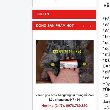
HỆ 
TIN TỨC
* bó
‹
›
* đè
DÒNG SẢN PHẨM HOT
* đế
* bơ
* qu
* độ
* má
* bà
CAM
* gi
* có
Hãy 
TÙN
Chu
hơi xe tải thùng
xilanh ghế hơi chenglong tải thùng và đầu
Bó
 kéo cheng long 340,
kéo chenglong H7 420
dong
g 375, bóng hơi cheng
): 0976.760.892
Hotline (24/7): 0976.760.892
Hot
Đ/c
hơi cheng long H7