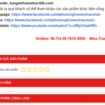
site: tunganhsinotrucklb.com
i ra quý khách có thể tham khảo các sản phẩm khác bên công ty 
npage
:
https://www.facebook.com/phutunghowoshacman
ce
:
https://www.facebook.com/phutunghowoshacman/
tobe
:
https://www.youtube.com/watch?v=4l8yCkiwHRc
​Hotline: Mr.Trà 09 7676 0892 - Miss.Tr
H GIÁ SẢN PHẨM
chọn sản phẩm:
H LUẬN
 PHẨM CÙNG LOẠI