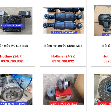
ân máy MC11 Sitrak
Bóng hơi trước Sitrak Max
Bót l
Hotline (24/7):
Hotline (24/7):
Hotli
0976.760.892
0976.760.892
0976