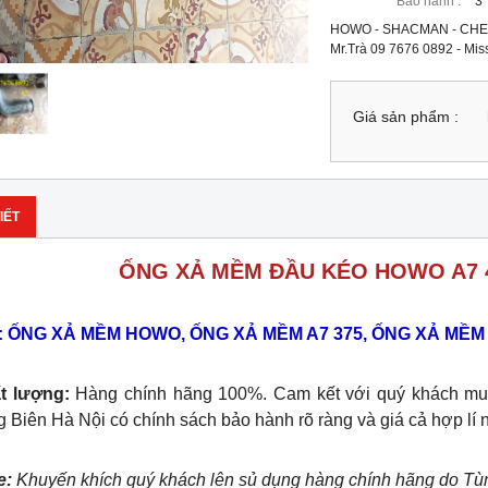
Bảo hành :
3
HOWO - SHACMAN - CHE
Mr.Trà 09 7676 0892 - Mi
Giá sản phẩm :
IẾT
ỐNG XẢ MỀM ĐẦU KÉO HOWO A7 
: ỐNG XẢ MỀM HOWO, ỐNG XẢ MỀM A7 375, ỐNG XẢ MỀM 
t lượng:
Hàng chính hãng 100%. Cam kết với quý khách mu
 Biên Hà Nội có chính sách bảo hành rõ ràng và giá cả hợp lí 
e:
Khuyến khích quý khách lên sủ dụng hàng chính hãng do Tù