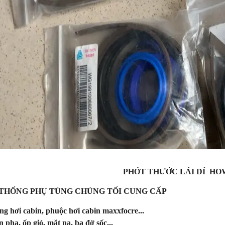
PHÓT THƯỚC LÁI DÍ HO
 THỐNG PHỤ TÙNG CHÚNG TỐI CUNG CẤP
ng hơi cabin, phuộc hơi cabin maxxfocre...
n pha, ốp gió, mặt nạ, ba đờ sốc...