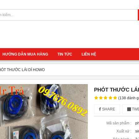
HƯỚNG DẪN MUA HÀNG
TIN TỨC
LIÊN HỆ
HÓT THƯỚC LÁI DÍ HOWO
PHÓT THƯỚC LÁI
(138 đánh g
SHARE
TWE
Mã sản phẩm :
ph
Xuất xứ :
si