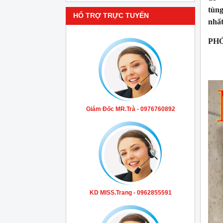
tùn
HỔ TRỢ TRỰC TUYẾN
nhất
PHÓ
Giám Đốc MR.Trà - 0976760892
KD MISS.Trang - 0962855591