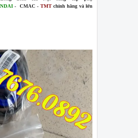
NDAI
- C
MAC -
TMT
chính hãng và lớn