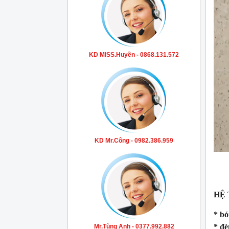
KD MISS.Huyền - 0868.131.572
KD Mr.Công - 0982.386.959
HỆ
* bó
* đè
Mr.Tùng Anh - 0377.992.882