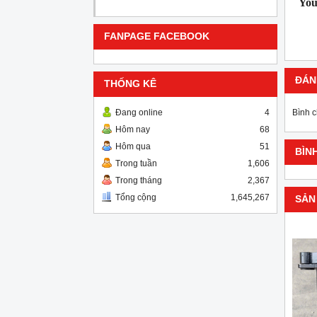
You
FANPAGE FACEBOOK
ĐÁN
THỐNG KÊ
Bình 
Đang online
4
Hôm nay
68
Hôm qua
51
BÌN
Trong tuần
1,606
Trong tháng
2,367
Tổng cộng
1,645,267
SẢN