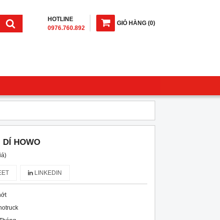
HOTLINE
GIỎ HÀNG
(
0
)
0976.760.892
 DÍ HOWO
iá)
ET
LINKEDIN
ớt
notruck