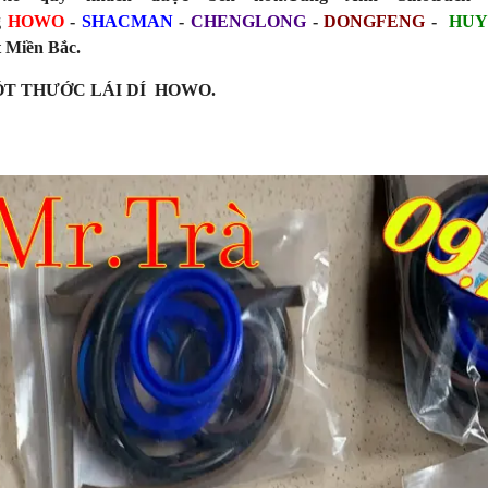
g
HOWO
-
SHACMAN
-
CHENGLONG
-
DONGFENG
-
HUY
 Miền Bắc.
T THƯỚC LÁI DÍ HOWO.