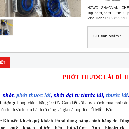
Bảo hành :
3
HOWO - SHACMAN - CHE
Tag: phớt, phớt thước lái, 
Miss.Trang 0962.855.591
Giá sản phẩm :
IẾT
PHÓT THƯỚC LÁI DÍ
phớt,
phớt thước lái
, phớt đại tu thước lái,
thước lái
:
t lượng:
Hàng chính hãng 100%. Cam kết với quý khách mua mọi sả
có chính sách bảo hành rõ ràng và giá cả hợp lí nhất Miền Bắc.
:
Khuyến khích quý khách lên sủ dụng hàng chính hãng do Tùng
 xe quý khách được bền hơn.Tùng Anh Sinotruck