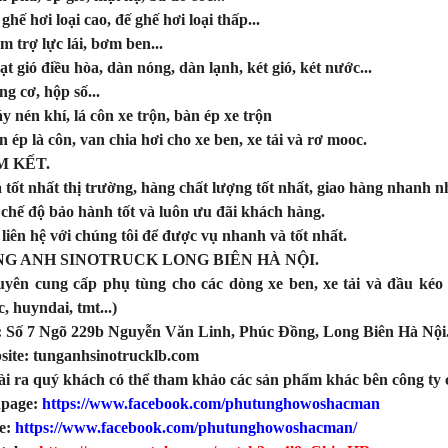
 ghế hơi loại cao, đế ghế hơi loại thấp...
m trợ lực lái, bơm ben...
ạt gió điều hòa, dàn nóng, dàn lạnh, két gió, két nước...
ng cơ, hộp số...
y nén khí, lá côn xe trộn, bàn ép xe trộn
n ép là côn, van chia hơi cho xe ben, xe tải và rơ mooc.
 KẾT.
á tốt nhất thị trường, hàng chất lượng tốt nhất, giao hàng nhanh n
 chế độ bảo hành tốt và luôn ưu đãi khách hàng.
liên hệ với chúng tôi để được vụ nhanh và tốt nhất.
G ANH SINOTRUCK LONG BIÊN HÀ NỘI.
ên cung cấp phụ tùng cho các dòng xe ben, xe tải và đầu kéo
, huyndai, tmt...)
 Số 7 Ngõ 229b Nguyễn Văn Linh, Phúc Đồng, Long Biên Hà Nội
ite: tunganhsinotrucklb.com
i ra quý khách có thể tham khảo các sản phẩm khác bên công ty ch
ng hơi sau cabin chenglong
LÁ CÔN HYUNDAI COUNTY BẢN 300, 14
page:
https://www.facebook.com/phutunghowoshacman
RĂNG ÓC 35MM CHÍNH HNAGX
e:
https://www.facebook.com/phutunghowoshacman/
line (24/7): 0976.760.892
Hotline (24/7): 0976.760.892