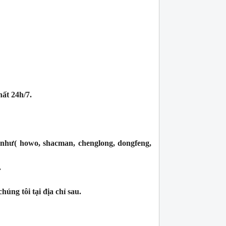
hất 24h/7.
 như( howo, shacman, chenglong, dongfeng,
.
úng tôi tại địa chỉ sau.
lá côn huyndai hd 120 máy d6ga bản 395,
Lá côn xe đầu kéo cheng
18 răng
Hotline (24/7): 0976.760.892
Hotline (24/7): 0976.