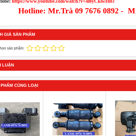
tobe:
https://www.youtube.com/watch?v=4l8yCkiwHRc
Hotline: Mr.Trà 09 7676 0892 - M
H GIÁ SẢN PHẨM
chọn sản phẩm:
H LUẬN
 PHẨM CÙNG LOẠI