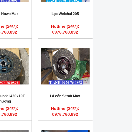
ái Howo Max
Lọc Weichai 205
ne (24/7):
Hotline (24/7):
.760.892
0976.760.892
yundai 430x10T
Lá côn Sitrak Max
hường
ne (24/7):
Hotline (24/7):
.760.892
0976.760.892