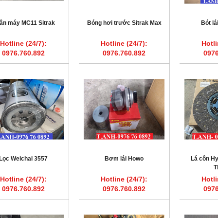
ân máy MC11 Sitrak
Bóng hơi trước Sitrak Max
Bót l
Hotline (24/7):
Hotline (24/7):
Hotli
0976.760.892
0976.760.892
0976
Lọc Weichai 3557
Bơm lái Howo
Lá côn H
T
Hotline (24/7):
Hotline (24/7):
Hotli
0976.760.892
0976.760.892
0976